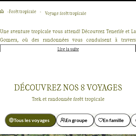
Forêt tropicale
Voyage forêt tropicale
Une aventure tropicale vous attend! Découvrez Tenerife et La
Gomera, où des randonnées vous conduisent à travers
montagnes volcaniques et végétation subtropicale. À la
Lire la suite
Martinique, plongez dans un métissage culturel au cœur de
forêts géantes et falaises escarpées. Explorez la Dominique
sur le Waitukubuli National Trail, entre jungles luxuriantes et
plages idylliques. Entraînez-vous au Mexique pour une
DÉCOUVREZ NOS
8
VOYAGES
expérience énergisante entre volcans majestueux et forêts du
Trek et randonnée forêt tropicale
Chiapas. Ou optez pour le Népal moins connu du Langtang,
offrant des panoramas époustouflants. Chaque itinéraire est
soigneusement conçu pour vous faire vivre des moments
Tous les voyages
En groupe
En famille
inoubliables et vous connecter avec la nature à l'état pur.
Voyages
Forêt tropicale