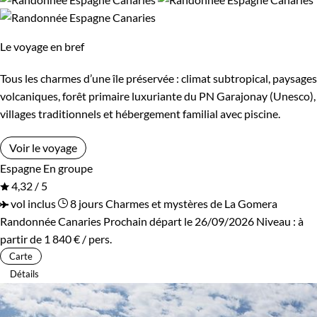
Supérieur
Le voyage en bref
Itinérance
Tous les charmes d’une île préservée : climat subtropical, paysages
Itinérant
Semi-itinérant
volcaniques, forêt primaire luxuriante du PN Garajonay (Unesco),
villages traditionnels et hébergement familial avec piscine.
En étoile
Voir le voyage
Espagne
En groupe
Environnement
4,32 / 5
vol inclus
8 jours
Charmes et mystères de La Gomera
Bord de mer et îles
Forêts, collines, rivières et lacs
Randonnée Canaries
Prochain départ le 26/09/2026
Niveau :
à
partir de
1 840 €
/ pers.
Montagne
Carte
Détails