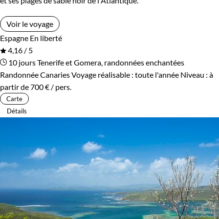
et ses plages de sable noir de l'Atlantique.
Voir le voyage
Espagne
En liberté
4,16 / 5
10 jours
Tenerife et Gomera, randonnées enchantées
Randonnée Canaries
Voyage réalisable : toute l'année
Niveau :
à
partir de
700 €
/ pers.
Carte
Détails