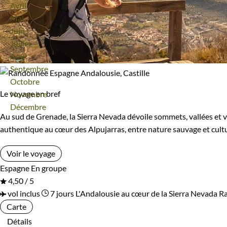
Avril
Mai
Juin
Juillet
Août
Septembre
Octobre
Le voyage en bref
Novembre
Décembre
Au sud de Grenade, la Sierra Nevada dévoile sommets, vallées et vi
authentique au cœur des Alpujarras, entre nature sauvage et cult
Voir le voyage
Espagne
En groupe
4,50 / 5
vol inclus
7 jours
L'Andalousie au cœur de la Sierra Nevada
Ra
Carte
Détails