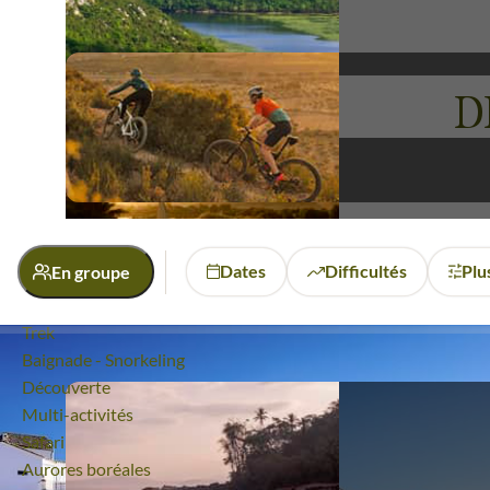
Laissez-vous guider par le charme de Grenade, une vil
adaptée pour ceux qui cherchent à enrichir leur aventure 
D
Voyages
Grenade
Dates
Difficultés
Plus
En groupe
Quelle activité ?
Randonnée
Trek
Budget
Baignade - Snorkeling
Découverte
De 1 250 à 2 000 €
De 2 000 à 3 000 €
Multi-activités
Safari
Aurores boréales
Confort