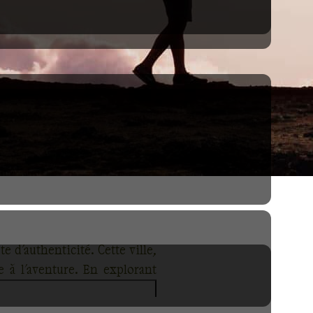
d'authenticité. Cette ville,
 à l'aventure. En explorant
llerez devant les jardins du
ur des civilisations passées.