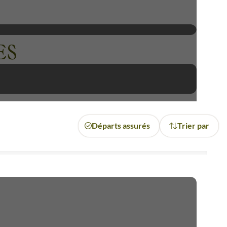
merveillement, parfaitement
ES
Départs assurés
Trier par