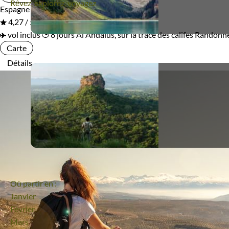
Rêvez, explorez, voyagez
Espagne
En groupe
4,27 / 5
vol inclus
8 jours
Al Andalus, sur la trace des califes
Randonnée
Carte
Détails
Où partir en :
Janvier
Février
Mars