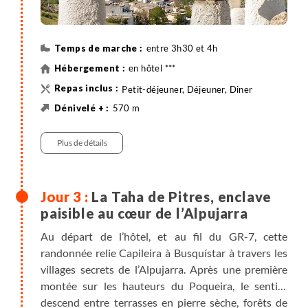
entre 3h30 et 4h
en hôtel ***
Petit-déjeuner, Déjeuner, Diner
570 m
570 m
11 km
Randonnée
Minibus , entre 0h15 et 0h20 , 11km
Plus de détails
La Taha de Pitres, enclave
paisible au cœur de l’Alpujarra
Au départ de l’hôtel, et au fil du GR-7, cette
randonnée relie Capileira à Busquístar à travers les
villages secrets de l’Alpujarra. Après une première
montée sur les hauteurs du Poqueira, le sentier
descend entre terrasses en pierre sèche, forêts de