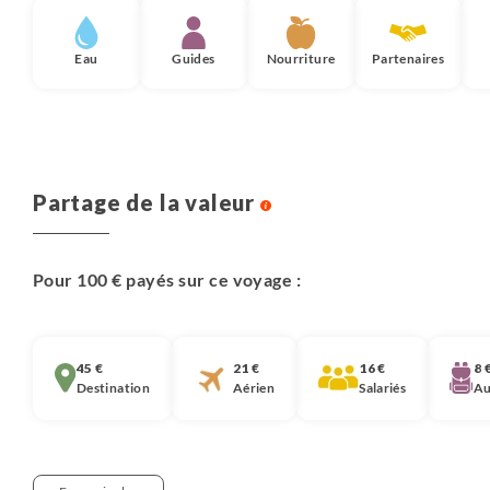
Eau
Guides
Nourriture
Partenaires
Partage de la valeur
Pour 100 € payés sur ce voyage :
45 €
21 €
16 €
8 
Destination
Aérien
Salariés
Au