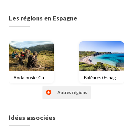
Les régions en Espagne
Voyage
Andalousie, Castille
Voyage
Baléares (Espagne)
Autres régions
Idées associées
Voyage
Canaries (Espagne)
Voyage
Catalogne