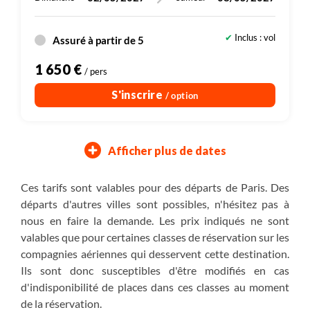
Inclus : vol
Assuré à partir de 5
1 650 €
/ pers
S'inscrire
/ option
Afficher plus de dates
16/05/2027
22/05/2027
Dimanche
Samedi
Ces tarifs sont valables pour des départs de Paris. Des
départs d'autres villes sont possibles, n'hésitez pas à
Inclus : vol
Assuré à partir de 5
nous en faire la demande. Les prix indiqués ne sont
1 550 €
valables que pour certaines classes de réservation sur les
/ pers
compagnies aériennes qui desservent cette destination.
S'inscrire
/ option
Ils sont donc susceptibles d'être modifiés en cas
d'indisponibilité de places dans ces classes au moment
de la réservation.