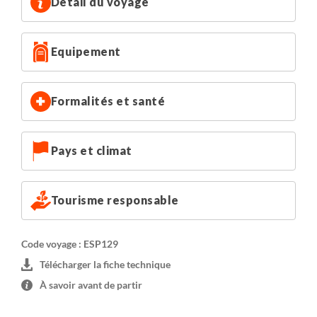
dans des hébergements différents. Les petits déjeuners
Détail du voyage
seront pris dans les hébergements respectifs, les dîners
seront toujours pris avec l'ensemble du groupe.
Equipement
Les piscines des hôtels sont généralement ouvertes de
juin à fin septembre.
Formalités et santé
Pays et climat
Tourisme responsable
Code voyage : ESP129
Télécharger la fiche technique
À savoir avant de partir