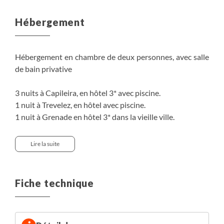
Hébergement
Hébergement en chambre de deux personnes, avec salle
de bain privative
3 nuits à Capileira, en hôtel 3* avec piscine.
1 nuit à Trevelez, en hôtel avec piscine.
1 nuit à Grenade en hôtel 3* dans la vieille ville.
1 nuit à Malaga, en hôtel.
Lire la suite
Possibilité de chambre individuelle, avec supplément,
sous réserve de disponibilité : 210€/personne
Fiche technique
Nous travaillons avec de petits hébergements. Durant la
haute saison, sur certaines dates de départ, le petit
nombre de chambres peut nous amener à loger le groupe