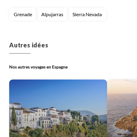
Grenade
Alpujarras
Sierra Nevada
Voyage
Pyrénées espagnoles
Autres idées
Nos autres voyages en Espagne