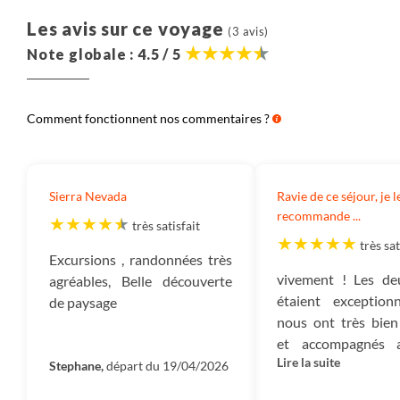
du billet d’avion.
Les avis sur ce voyage
(3 avis)
Note globale : 4.5 / 5
Salariés :
Ce montant correspond à l’ensemble des
sommes versées à nos collaborateurs et qui ont en
charge la création, l’exploitation et l’organisation de
Comment fonctionnent nos commentaires ?
votre voyage ainsi que leur gestion administrative.
Autres frais :
Les autres frais correspondent aux
frais de fonctionnement de notre entreprise : nos
Sierra Nevada
Ravie de ce séjour, je l
loyers, électricité, assurances, frais bancaires, etc.
recommande ...
très satisfait
Impôts :
Ce montant est destiné à payer tous les
très sat
Excursions , randonnées très
impôts qui sont dus : TVA, Impôt sur les sociétés, et
vivement ! Les de
agréables, Belle découverte
autres impôts.
étaient exceptionn
de paysage
nous ont très bien
Mécénat :
Ce sont les montants dédiés à nos projets
et accompagnés 
de reforestation nous permettant d’absorber 100%
Lire la suite
grande attentio
Stephane,
départ du 19/04/2026
des émissions carbone du voyage ainsi que le soutien
explications 
que nous apportons aux diverses associations que