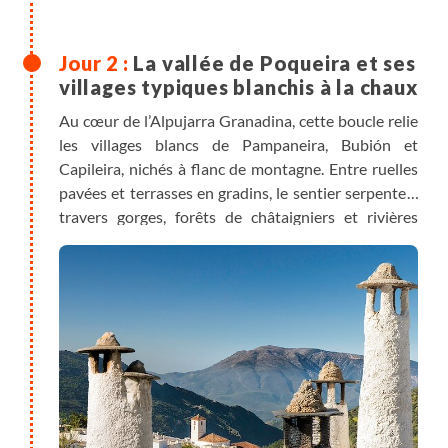
La vallée de Poqueira et ses
villages typiques blanchis à la chaux
Au cœur de l’Alpujarra Granadina, cette boucle relie
les villages blancs de Pampaneira, Bubión et
Capileira, nichés à flanc de montagne. Entre ruelles
pavées et terrasses en gradins, le sentier serpente à
travers gorges, forêts de châtaigniers et rivières
cristallines. Vues saisissantes sur le Mulhacén et le
Veleta, traversées de ponts rustiques et pause
rafraîchissante près d’une cascade complètent ce
tableau d’exception. Nuit à Capileira.