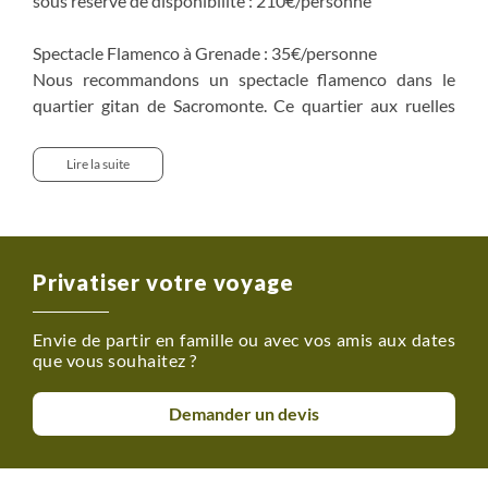
sous réserve de disponibilité : 210€/personne
Spectacle Flamenco à Grenade : 35€/personne
Nous recommandons un spectacle flamenco dans le
quartier gitan de Sacromonte. Ce quartier aux ruelles
étroites et aux habitations troglodytiques est empreint
d'histoire. La Cueva del Gallo propose un spectacle
Lire la suite
authentique et de qualité. Votre guide vous en parlera
dès votre arrivée le J1 afin de réserver le spectacle pour
ceux qui seraient intéressés.
Privatiser votre voyage
Envie de partir en famille ou avec vos amis aux dates
que vous souhaitez ?
Demander un devis