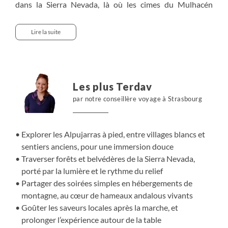
dans la Sierra Nevada, là où les cimes du Mulhacén
dominent des vallées suspendues baignées de lumière.
Le chemin déroule les Alpujarras, mosaïque de villages
Lire la suite
blancs, de vergers en terrasses et de sentiers hérités de
siècles de vie montagnarde. Nous avançons entre forêts
de châtaigniers, gorges fraîches et belvédères ouverts
sur l’Andalousie. Le rythme reste juste, porté par le relief
Les plus Terdav
et l’altitude. Chaque fin de journée nous ramène dans
par notre conseillère voyage à Strasbourg
des hébergements de montagne au cœur de hameaux
vivants, propices au partage. À table, les saveurs locales
prolongent l’expérience. Une immersion équilibrée entre
Explorer les Alpujarras à pied, entre villages blancs et
nature minérale, culture andalouse et art de ralentir.
sentiers anciens, pour une immersion douce
Traverser forêts et belvédères de la Sierra Nevada,
porté par la lumière et le rythme du relief
Partager des soirées simples en hébergements de
montagne, au cœur de hameaux andalous vivants
Goûter les saveurs locales après la marche, et
prolonger l’expérience autour de la table