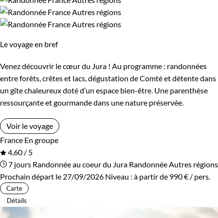
Les 14/16 ans
traverser le Parc naturel régional du Haut-Jura, un domaine
forestier de 53 000 hectares qui s'étend sur le massif du Jura.
Vous pourrez ainsi découvrir la richesse de la faune et de la
Confort
Le voyage en bref
flore locale. L'itinéraire emprunté vous conduira sur les
Refuge, gîte, dortoir
Standard
crêtes, les chemins des prés-bois et les panoramas des Alpes.
Venez découvrir le cœur du Jura ! Au programme : randonnées
entre forêts, crêtes et lacs, dégustation de Comté et détente dans
un gîte chaleureux doté d’un espace bien-être. Une parenthèse
Itinérance
ressourçante et gourmande dans une nature préservée.
Itinérant
En étoile
Voir le voyage
France
En groupe
4,60 / 5
Environnement
7 jours
Randonnée au coeur du Jura
Randonnée Autres régions
Prochain départ le 27/09/2026
Niveau :
à partir de
990 €
/ pers.
Montagne
Neige
Carte
Détails
Patrimoine et Nature