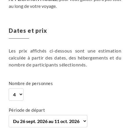
Noiraigue, dans la partie est du Val de Travers. Nuit à
715 m
au long de votre voyage.
Couvet.
720 m
20 km
Randonnée
Plus de détails
Dates et prix
Les prix affichés ci-dessous sont une estimation
entre 5h30 et 6h
6h
calculée à partir des dates, des hébergements et du
en hôtel
en hôtel
nombre de participants sélectionnés.
Petit-déjeuner
Petit-déjeuner
530 m
465 m
Nombre de personnes
340 m
1025 m
14 km
22 km
Randonnée
Randonnée
Plus de détails
Plus de détails
Période de départ