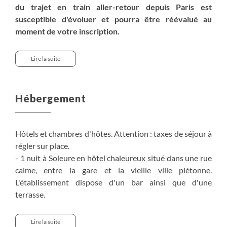
du trajet en train aller-retour depuis Paris est
susceptible d'évoluer et pourra être réévalué au
moment de votre inscription.
Pour un départ d'une autre ville, un supplément sera à
prévoir, consultez nos équipes de vente.
Lire la suite
Pour avoir le détail du trajet en train, référez vous à la
rubrique "Moyen d'accès".
Hébergement
> Supplément chambre individuelle :
+320€
.
> Nuit supplémentaire à Soleure en chambre double avec
petit déjeuner :
130€
par personne.
Hôtels et chambres d'hôtes. Attention : taxes de séjour à
> Nuit supplémentaire à Couvet en chambre double avec
régler sur place.
petit déjeuner :
160
par personne.
- 1 nuit à Soleure en hôtel chaleureux situé dans une rue
calme, entre la gare et la vieille ville piétonne.
L'établissement dispose d'un bar ainsi que d'une
terrasse.
- 1 nuit à Bienne en hôtel 4* en centre-ville, avec accès
gratuit au sauna et à la salle de sport.
Lire la suite