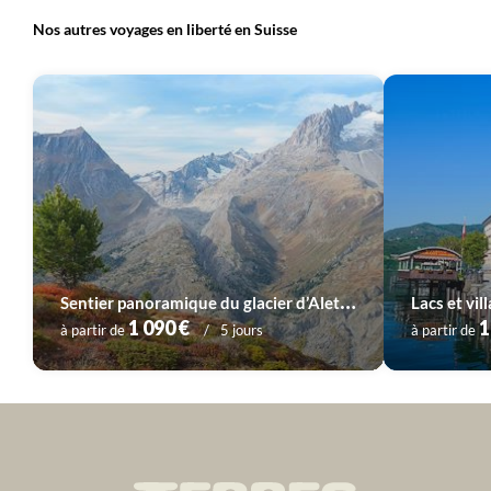
Nos autres voyages en liberté en Suisse
S
entier panoramique du glacier d’Aletsch
1 090 €
1
à partir de
5 jours
à partir de