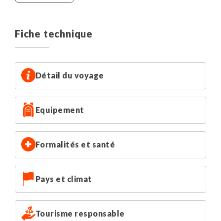
- 1 nuit au Pâquier en chambre d'hôtes dans une auberge
au milieu des montagnes et de la forêt.
- 1 nuit à La Vue-des-Alpes en hôtel entièrement rénové,
Fiche technique
alliant charme traditionnel et confort moderne.
- 1 nuit au Couvert en hôtel 3* paisible installé dans une
ancienne auberge du XVIIIe siècle.
Détail du voyage
Equipement
Formalités et santé
Pays et climat
Tourisme responsable