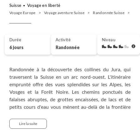
Suisse
Voyage en liberté
Voyage Europe
Voyage aventure Suisse
Randonnée Suisse
Les 
Durée
Activité
Niveau
6 jours
Randonnée
Randonnée à la découverte des collines du Jura, qui
traversent la Suisse en un arc nord-ouest. L'itinéraire
emprunté offre des vues splendides sur les Alpes, les
Vosges et la Forêt Noire. Les chemins ponctués de
falaises abruptes, de grottes encaissées, de lacs et de
petits cours d'eau vous mènent au-delà de la frontière
linguistique suisse et vous révèlent l'ampleur de la
diversité culturelle de cette contrée. Le "pays du
Lire la suite
fromage" vous réserve également de belles expériences
culinaires, que vous aurez l'occasion de découvrir au