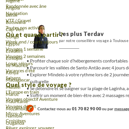
Voyage
Algérie
Randonnée avec âne
Voyage
Angola
Navigation
Voyage
Bénin
VTT / Gravel
Voyage
Botswana
Toutes nos activités
Voyage
Cap-Vert
Les plus Terdav
Où et quand partir ?
Voyage
Congo
par notre conseillère voyage à Toulouse
Week-end / courts séjours
Voyage
Egypte
Voyages 1 semaine
Voyage
Eswatini
Voyages 2 semaines
Voyage
Ethiopie
Profiter chaque soir d’hébergements confortables 
Longs séjours
Voyage
Ile Maurice
Parcourir les vallées de Santo Antão avec 4 jours 
Vacances d'été
Voyage
Kenya
Explorer Mindelo à votre rythme lors de 2 journées 
Saisons
Voyage
Madagascar
culturelle
Quel style de voyage ?
Voyage
Malawi
Se détendre et se baigner sur la plage de Laginha, 
L'Europe en train
Voyage
Maroc
S’offrir un moment de bien-être avec 2 massages r
Voyages objectif Aventure
Voyage
Mauritanie
Voyages désert
Voyage
Mozambique
01 70 82 90 00
Contactez-nous au
ou par
messag
Micro-Aventures
Voyage
Namibie
Croisières
Voyage
Ouganda
Rêvez, explorez, voyagez