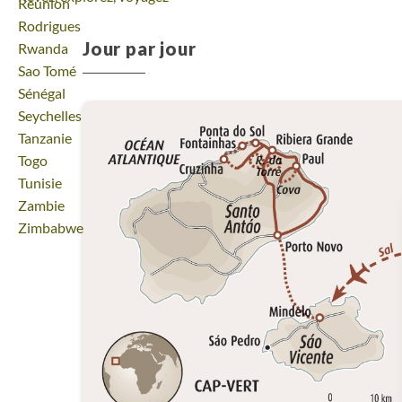
Voyage
Réunion
Voyage
Rodrigues
Jour par jour
Voyage
Rwanda
Voyage
Sao Tomé
Voyage
Sénégal
Voyage
Seychelles
Voyage
Tanzanie
Voyage
Togo
Voyage
Tunisie
Voyage
Zambie
Voyage
Zimbabwe