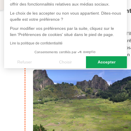
offrir des fonctionnalités relatives aux médias sociaux.
Mindelo - île de Santo An
Le choix de les accepter ou non vous appartient. Dites-nous
Nuit à Vila das Pombas
quelle est votre préférence ?
Pour modifier vos préférences par la suite, cliquez sur le
Bateau (1h de traversée) pour Porto Novo, sur l'î
lien 'Préférences de cookies' situé dans le pied de page.
monument traversant les montagnes et les crête
Lire la politique de confidentialité
Randonnée du cratère de Cova, bordé de mimosas e
Consentements certifiés par
pour rejoindre Vila das Pombas et installation
l'océan.
Refuser
Choisir
Accepter
Axeptio consent
Plateforme de Gestion du Consentement : Personnalisez vos
Notre plateforme vous permet d'adapter et de gérer vos paramè