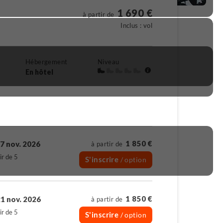
1 690 €
à partir de
Inclus : vol
Hébergement
Niveau
En hôtel
1 850 €
7 nov. 2026
à partir de
ir de 5
S'inscrire
/ option
1 850 €
1 nov. 2026
à partir de
ir de 5
S'inscrire
/ option