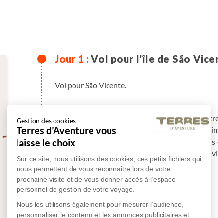
Vol pour l'île de São Vice
Vol pour São Vicente.
-
Transfert à Mindelo et installation dans le centre
Gestion des cookies
Terres d’Aventure vous
Grande, réputée pour ses nuits musicales animée
laisse le choix
Cesaria Evora. Dépôt des bagages à l’hôtel, puis
commencer le séjour en douceur. Dîner libre en vil
Sur ce site, nous utilisons des cookies, ces petits fichiers qui
nous permettent de vous reconnaitre lors de votre
prochaine visite et de vous donner accès à l’espace
personnel de gestion de votre voyage.
Plus de détails
Nous les utilisons également pour mesurer l’audience,
personnaliser le contenu et les annonces publicitaires et