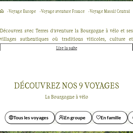
Voyage Europe
Voyage aventure France
Voyage Massif Central
Découvrez avec Terres d’aventure la Bourgogne à vélo et ses
villages authentiques où traditions viticoles, culture et
nature se côtoient avec charme pour offrir des balades
Lire la suite
authentiques. Nos itinéraires vous mènent entre le canal de
Bourgogne et les vignobles réputés pour y dévouvrir des
villes et villages au patrimoine riche : Macon, Chalon-sur-
Saône, Tournus, Beaune ou encore Dijon, capitale de la
DÉCOUVREZ NOS
9
VOYAGES
région. Des séjours sur les routes du tour de Bougogne à vélo,
La Bourgogne à vélo
idéal pour les adultes et également pour les enfants avec des
activités ludiques comme la découverte du MuséoParc
d’Alésia.
Tous les voyages
En groupe
En famille
Guide de voyage Massif Central
Vélo
Massif Central