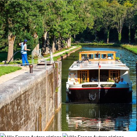
Budget
94% de satisfaction
(
17 avis
)
Moins de 750 €
De 750 à 1 250 €
De 1 250 à 2 000 €
Âge des enfants
Les 2/5 ans
Les 10/13 ans
Les 14/16 ans
Confort
Standard
Supérieur