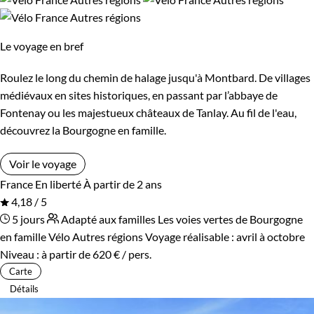
Haut de gamme
Le voyage en bref
Itinérance
Roulez le long du chemin de halage jusqu'à Montbard. De villages
Itinérant
Semi-itinérant
médiévaux en sites historiques, en passant par l’abbaye de
Fontenay ou les majestueux châteaux de Tanlay. Au fil de l'eau,
En étoile
découvrez la Bourgogne en famille.
Voir le voyage
Environnement
France
En liberté
À partir de 2 ans
4,18 / 5
Bord de mer et îles
Forêts, collines, rivières et lacs
5 jours
Adapté aux familles
Les voies vertes de Bourgogne
en famille
Vélo Autres régions
Voyage réalisable : avril à octobre
Montagne
Patrimoine et Nature
Niveau :
à partir de
620 €
/ pers.
Carte
Détails