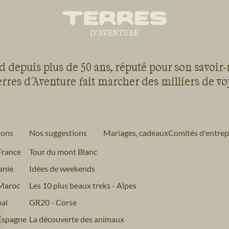
 depuis plus de 50 ans, réputé pour son savoir-
rres d'Aventure fait marcher des milliers de v
ions
Nos suggestions
Mariages, cadeaux
Comités d'entrep
France
Tour du mont Blanc
anie
Idées de weekends
Maroc
Les 10 plus beaux treks - Alpes
al
GR20 - Corse
Espagne
La découverte des animaux