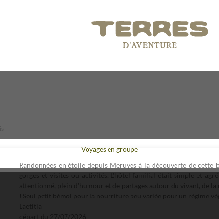
is
Voyages en groupe
Randonnées en étoile depuis Meruyes à la découverte de cette bel
gorges et visites ou activités. L’hôtel familial était simple et agr
attentionné, plein d’humour et de partages autour du vivant, de la 
! Seul petit bémol pour la nourriture peu variée pour un régime vé
Laëtitia
départ du
27/07/2026