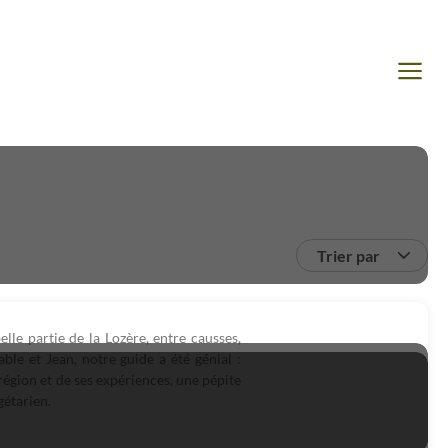
Trier par
le partie de la Lozère, entre causses,
éable et Jean, notre guide a été génial :
région et de ses expériences, une pépite
gétarien.