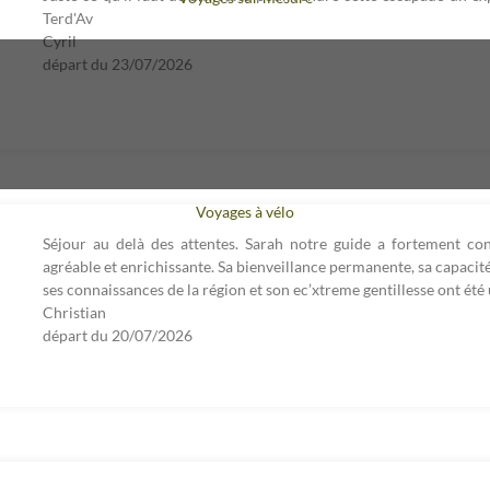
Terd'Av
Cyril
départ du
23/07/2026
Voyages à vélo
Séjour au delà des attentes. Sarah notre guide a fortement co
agréable et enrichissante. Sa bienveillance permanente, sa capacit
ses connaissances de la région et son ec’xtreme gentillesse ont été 
Christian
départ du
20/07/2026