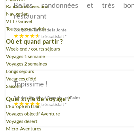
Belles randonnées et très bo
Randonnée avec âne
Navigation
restaurant
VTT / Gravel
Toutes nos activités
Gorges du Tarn et de la Jonte
très satisfait
*
Où et quand partir ?
Week-end / courts séjours
Voyages 1 semaine
Voyages 2 semaines
Longs séjours
Vacances d'été
Topissime !
Saisons
Quel style de voyage ?
Rando bien-être à Bagnols-les-Bains
très satisfait
*
L'Europe en train
Voyages objectif Aventure
Voyages désert
Micro-Aventures