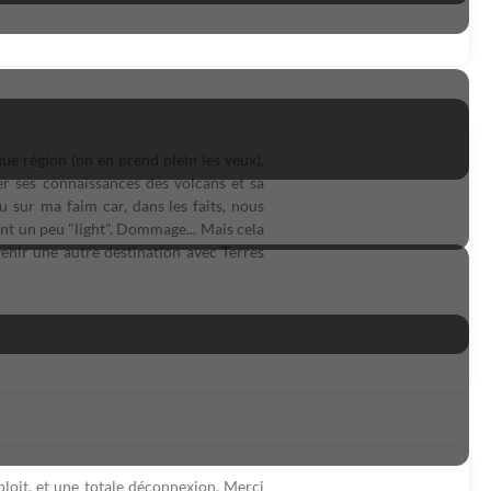
ue région (on en prend plein les yeux),
r ses connaissances des volcans et sa
u sur ma faim car, dans les faits, nous
nt un peu "light". Dommage... Mais cela
enir une autre destination avec Terres
ploit, et une totale déconnexion. Merci