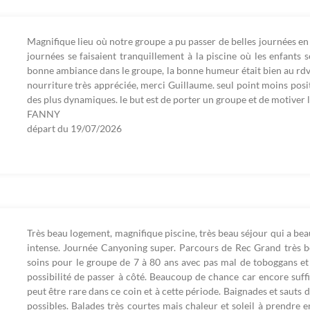
Magnifique lieu où notre groupe a pu passer de belles journées en 
journées se faisaient tranquillement à la piscine où les enfants s
bonne ambiance dans le groupe, la bonne humeur était bien au rdv av
nourriture très appréciée, merci Guillaume. seul point moins positi
des plus dynamiques. le but est de porter un groupe et de motiver les
FANNY
départ du
19/07/2026
Très beau logement, magnifique piscine, très beau séjour qui a b
intense. Journée Canyoning super. Parcours de Rec Grand très be
soins pour le groupe de 7 à 80 ans avec pas mal de toboggans et s
possibilité de passer à côté. Beaucoup de chance car encore suff
peut être rare dans ce coin et à cette période. Baignades et sauts 
possibles. Balades très courtes mais chaleur et soleil à prendre 