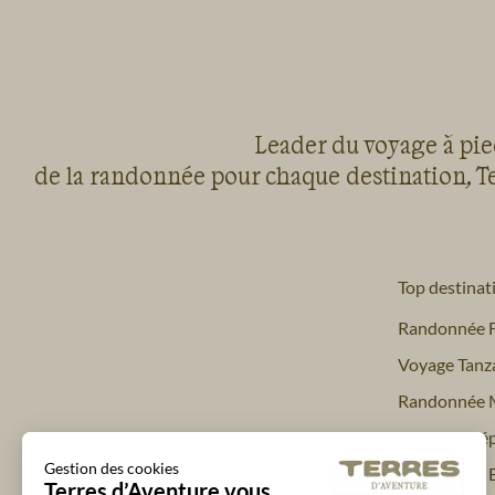
Leader du voyage à pied
de la randonnée pour chaque destination, Te
Top destinat
Randonnée 
Voyage Tanz
Randonnée 
Trekking Nép
Gestion des cookies
Randonnée 
Terres d’Aventure vous