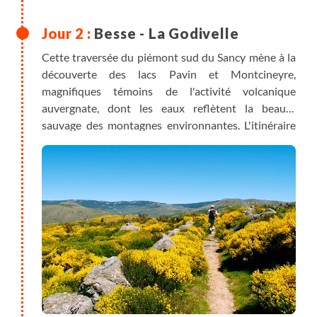
Besse - La Godivelle
Cette traversée du piémont sud du Sancy mène à la
découverte des lacs Pavin et Montcineyre,
magnifiques témoins de l'activité volcanique
auvergnate, dont les eaux reflètent la beauté
sauvage des montagnes environnantes. L'itinéraire
passe par le Teston du Joran ou la Motte de Brion
avant d'atteindre La Godivelle, charmant village
isolé entre deux lacs, celui d'en haut et celui d'en bas,
au cœur d'un paysage vaste et préservé.