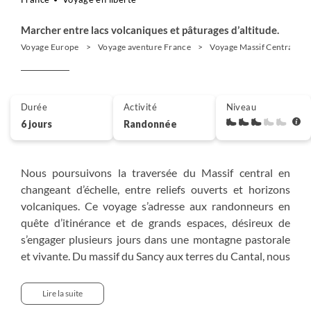
Marcher entre lacs volcaniques et pâturages d’altitude.
Voyage Europe
Voyage aventure France
Voyage Massif Central
Durée
Activité
Niveau
6 jours
Randonnée
Nous poursuivons la traversée du Massif central en
changeant d’échelle, entre reliefs ouverts et horizons
volcaniques. Ce voyage s’adresse aux randonneurs en
quête d’itinérance et de grands espaces, désireux de
s’engager plusieurs jours dans une montagne pastorale
et vivante. Du massif du Sancy aux terres du Cantal, nous
cheminons entre stratovolcans anciens et vastes
plateaux du Cézallier, ponctués de lacs, de puys et de
Lire la suite
pâturages d’estive. Les burons jalonnent le parcours,