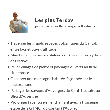
témoins d’un savoir-faire encore présent, tandis que
villages et troupeaux rythment nos pas. Jour après jour,
le paysage s’élargit, la marche s’installe, et l’on goûte à
Les plus Terdav
une Auvergne généreuse, façonnée par le volcanisme, les
par notre conseiller voyage de Bordeaux
traditions locales et une convivialité gourmande.
Traverser les grands espaces volcaniques du Cantal,
entre lacs et puys d’altitude
Marcher sur les vastes plateaux du Cézallier, au rythme
des estives
Relier villages de pierre et paysages ouverts au fil de
l’itinérance
Observer une montagne habitée, façonnée par le
pastoralisme
Partager les saveurs d’Auvergne, du Saint-Nectaire au
Bleu d’Auvergne
Prolonger l’aventure en enchaînant avec la troisième
étape de la GTMC :
du Cantal à l'Aubrac