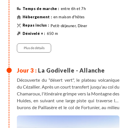
entre 6h et 7h
en maison d'hôtes
Petit-déjeuner, Diner
650 m
490 m
22 km
Randonnée
Plus de détails
La Godivelle - Allanche
Découverte du "désert vert", le plateau volcanique
du Cézallier. Après un court transfert jusqu'au col du
Chamaroux, l'itinéraire grimpe vers la Montagne des
Huides, en suivant une large piste qui traverse les
burons de Paillasère et le col de Fortunier, au milieu
de pâturages d'estive où paissent de nombreux
troupeaux. La journée se poursuit par la descente
sur Pradiers, avant d'atteindre Allanche, la principale