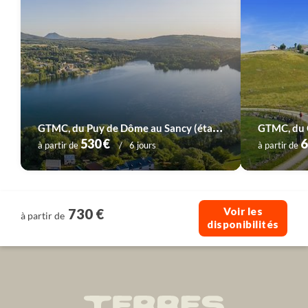
Voyage
Provence - Côte d'Azur
Voyage
Pyrénées
Voyage
Sud-Ouest
Voyage
Vallée de la Loire
G
TMC, du Puy de Dôme au Sancy (étape 1)
GTMC, du C
530 €
6
à partir de
6 jours
à partir de
Voir les
730 €
à partir de
disponibilités