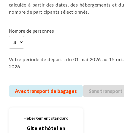
entre 6h et 7h
calculée à partir des dates, des hébergements et du
23 km
Randonnée
en maison d'hôtes
nombre de participants sélectionnés.
Plus de détails
Petit-déjeuner, Diner
550 m
Nombre de personnes
580 m
20 km
Randonnée
Plus de détails
Votre période de départ : du 01 mai 2026 au 15 oct.
2026
Avec transport de bagages
Sans transport des
Hébergement standard
Gite et hôtel en