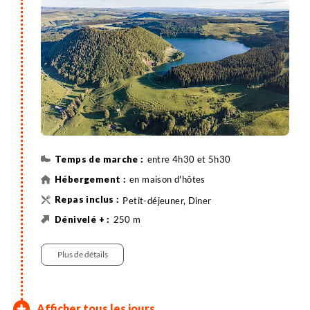
commune du Cézallier.
entre 4h30 et 5h30
en maison d'hôtes
Petit-déjeuner, Diner
250 m
560 m
17 km
Randonnée
Plus de détails
Fortunies - Vallée de la
Le Claux - Le Lioran
Le Lioran - Murat
Afficher tous les jours