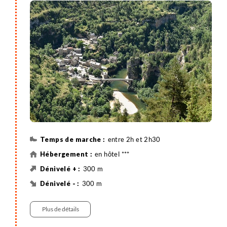
Départ pour une première balade autour de
Meyrueis : montée douce vers le hameau du
Marjoab, puis descente en forêt vers le château de
Roquedols et retour par le col de Tribe. Avant le
dîner, vous avez l'occasion de profiter de la piscine
de l'hôtel.
entre 2h et 2h30
en hôtel ***
300 m
300 m
8 km
Randonnée
Plus de détails