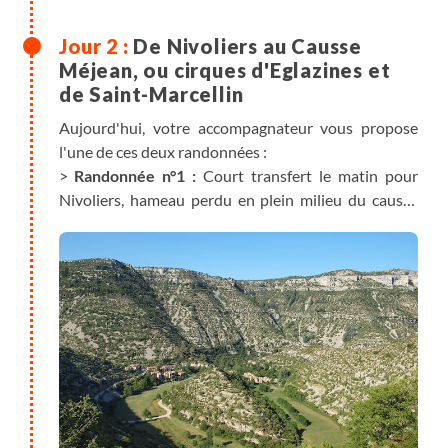
De Nivoliers au Causse
Méjean, ou cirques d'Eglazines et
de Saint-Marcellin
Aujourd'hui, votre accompagnateur vous propose
l'une de ces deux randonnées :
>
Randonnée n°1 :
Court transfert le matin pour
Nivoliers, hameau perdu en plein milieu du causse
Méjean. Changement de paysage, après la verticalité
et le verdoyant des gorges, l’horizon et le désert !
Randonnée à travers le causse vers le site ruiniforme
de Nîmes-Le-Vieux, vaste zone aux rochers
dolomitiques de toutes formes. Retour à Nivoliers
par la doline de Fretma. Sur le chemin, vous pourrez
apercevoir les fameux chevaux de Przewalski,
derniers spécimens sur terre - avec un troupeau en
Mongolie - de ces ancêtres du cheval actuel.
>
Randonnée n°2
: Transfert pour Le Rozier et