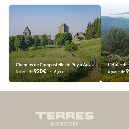
Voyage
Corse
Voyage
Massif Central
C
hemins de Compostelle du Puy à Aumont-Aubrac (1)
L'étoile d
Voyage
Provence - Côte d'Azur
Voyage
Pyrénées
920 €
9
à partir de
6 jours
à partir de
Voyage
Sud-Ouest
Voyage
Vallée de la Loire