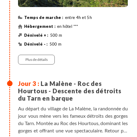
départ pour une randonnée en boucle sur les
corniches du causse de Sauveterre. Montée sur le
entre 4h et 5h
causse par le cirque d'Eglazines, puis retour par le
cirque de St Marcellin, où l’on rencontre des villages
en hôtel ***
et ermitages troglodytiques, encore habités il y a
500 m
peu.
500 m
12 km
Randonnée
Plus de détails
La Malène - Roc des
Hourtous - Descente des détroits
du Tarn en barque
Au départ du village de La Malène, la randonnée du
jour vous mène vers les fameux détroits des gorges
du Tarn. Montée au Roc des Hourtous, dominant les
gorges et offrant une vue spectaculaire. Retour par