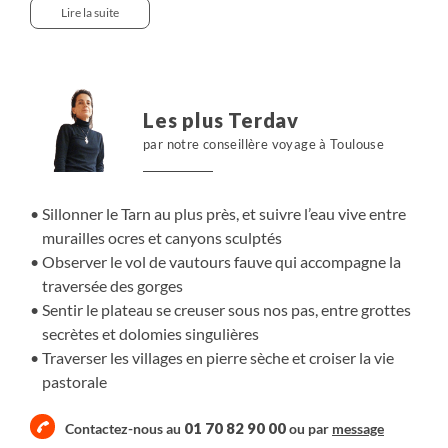
journées. Nous explorons le Tarn et la Jonte, encaissés
Lire la suite
dans leurs gorges hautes de 500 mètres, entre murailles
ocres, parois rougeâtres et verts profonds des rives.
Nous gagnons ensuite les causses, vastes plateaux
calcaires dont l’apparente uniformité dissimule grottes,
Les plus Terdav
avens et dolomies sculptées qui émergent du sol. Sur
par notre conseillère voyage à Toulouse
notre route, les landes couvertes de lavande, chardons et
pins alternent avec les villages bâtis en pierre sèche aux
toits de lauze.
Sillonner le Tarn au plus près, et suivre l’eau vive entre
murailles ocres et canyons sculptés
Observer le vol de vautours fauve qui accompagne la
traversée des gorges
Sentir le plateau se creuser sous nos pas, entre grottes
secrètes et dolomies singulières
Traverser les villages en pierre sèche et croiser la vie
pastorale
01 70 82 90 00
Contactez-nous au
ou par
message