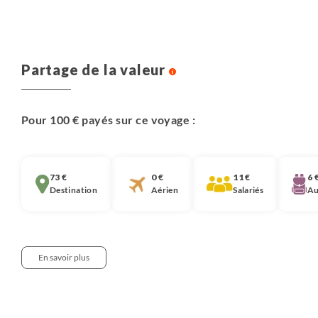
Partage de la valeur
Pour 100 € payés sur ce voyage :
73 €
0 €
11 €
6 
Destination
Aérien
Salariés
Au
En savoir plus
Notre approche :