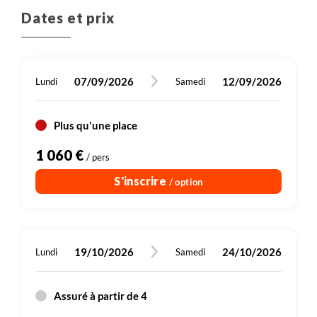
entre 4h30 et 5h
Dates et prix
Dans les deux cas prévoir un laps de temps entre
l'heure de dispersion et celle de départ de votre
en hôtel ***
train.
470 m
470 m
07/09/2026
12/09/2026
Lundi
Samedi
10 km
Randonnée
Plus de détails
Plus qu'une place
1 060 €
/ pers
S'inscrire
/ option
19/10/2026
24/10/2026
Lundi
Samedi
Assuré à partir de 4