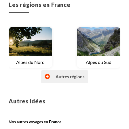
Les régions en France
nouveaux projets et développer des nouveaux
voyages.
Voyage
Alpes du Nord
Voyage
Alpes du Sud
Autres régions
Autres idées
Voyage
Autres régions (France)
Voyage
Bretagne et Normandie
Nos autres voyages en France