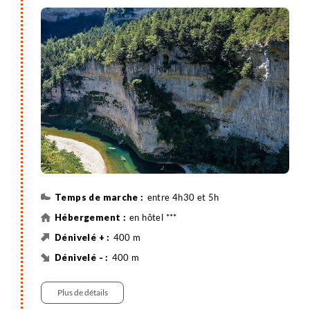
le sentier de la vallée du Tarn. Vous embarquez
ensuite pour une visite guidée par les bateliers de la
Malène vers les détroits du Tarn, accessibles
uniquement par la rivière : une découverte
exceptionnelle du canyon au fil de l'eau (sous
réserve que les conditions de navigation le
permettent).
entre 4h30 et 5h
en hôtel ***
400 m
400 m
14 km
Randonnée
Plus de détails