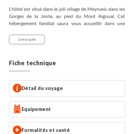
L'hôtel est situé dans le joli village de Meyrueis dans les
Gorges de la Jonte, au pied du Mont Aigoual. Cet
hébergement familial saura vous accueillir dans une
ambiance chaleureuse et conviviale. L'hôtel dispose de
chambres spacieuses, cosy et calmes. Le jardin et la
Lire la suite
piscine vous permettront de profiter du beau temps. Un
espace SPA détente incluant jacuzzi, hammam, sauna,
fauteuil massant et salle de sport vous attendra au
Fiche technique
retour de votre randonnée (séance à réserver et à régler
sur place).
Possibilité de chambre individuelle sur demande, avec
Détail du voyage
supplément (nous consulter).
Equipement
Formalités et santé