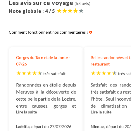
Nous pensons qu’il est important que chaque
Les avis sur ce voyage
(58 avis)
voyageur soit informé de la décomposition du prix de
Note globale : 4 / 5
nos voyages. Nous partageons ici cette information.
Elle correspond à la moyenne observée ces 3
dernières années des coûts de tous les voyages de
Comment fonctionnent nos commentaires ?
même catégorie (voyage en groupe, voyage en
famille, voyage liberté, voyage sur mesure ou
croisière) dans cette destination.
Gorges du Tarn et de la Jonte -
Belles randonnées et 
Destination :
Il s’agit du montant consacré à payer
07/26
restaurant
les prestations dans le pays dans lequel vous
très satisfait
très sat
voyagez : nos partenaires, les guides, les
Randonnées en étoile depuis
Satisfait des rand
hébergements, les transferts, les activités, la
Meruyes à la découverte de
très satisfait du re
nourriture, etc.
cette belle partie de la Lozère,
l'hôtel. Seul inconv
Aérien :
Il s’agit du montant correspondant au prix
entre causses, gorges et
de climatisation
du billet d’avion.
Lire la suite
Lire la suite
visites ou activités. L’hôtel
chambre.
familial était simple et
Salariés :
Ce montant correspond à l’ensemble des
agréable et Jean, notre guide
Laëtitia,
départ du 27/07/2026
Nicolas,
départ du 20