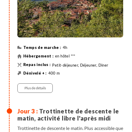
cascades sauront ravir toute la famille. Dîner et nuit
à l'hôtel ***.
4h
en hôtel ***
Petit-déjeuner, Déjeuner, Diner
400 m
400 m
Randonnée
Plus de détails
Trottinette de descente le
matin, activité libre l'après midi
Trottinette de descente le matin. Plus accessible que