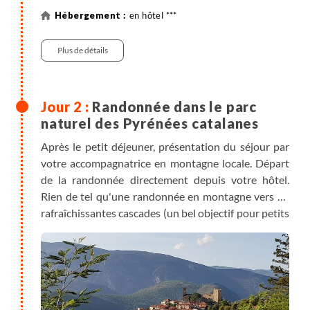
en hôtel ***
Plus de détails
Randonnée dans le parc
naturel des Pyrénées catalanes
Après le petit déjeuner, présentation du séjour par
votre accompagnatrice en montagne locale. Départ
de la randonnée directement depuis votre hôtel.
Rien de tel qu'une randonnée en montagne vers de
rafraîchissantes cascades (un bel objectif pour petits
et grands) pour bien démarrer ce séjour. En été, vous
apprécierez l'agréable fraîcheur de l'eau de la rivière
de Saint-Vincent qui descend tout droit des
Conques du Canigou. Les paysages de montagne,
l'ambiance des gorges et le grondement des