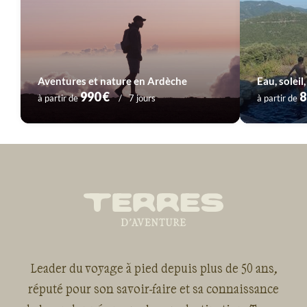
Aventures et nature en Ardèche
Eau, soleil
Voyage
Provence - Côte d'Azur
Voyage
Pyrénées
990 €
8
à partir de
7 jours
à partir de
Voyage
Sud-Ouest
Voyage
Vallée de la Loire
Leader du voyage à pied depuis plus de 50 ans,
réputé pour son savoir-faire et sa connaissance