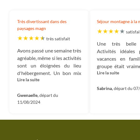
Autres frais :
Les autres frais correspondent aux
frais de fonctionnement de notre entreprise : nos
Très divertissant dans des
Séjour montagne à la 
loyers, électricité, assurances, frais bancaires, etc.
paysages magn
satisfai
Impôts :
Ce montant est destiné à payer tous les
très satisfait
Une très belle 
impôts qui sont dus : TVA, Impôt sur les sociétés, et
Avons passé une semaine très
Activités idéales
autres impôts.
agréable, même si les activités
vacances en famil
sont un éloignées du lieu
groupe était vraim
Mécénat :
Ce sont les montants dédiés à nos projets
d'hébergement. Un bon mix
Lire la suite
Nous avons appr
de reforestation nous permettant d’absorber 100%
Lire la suite
entre terre (rando, via ferrata,
différentes ac
des émissions carbone du voyage ainsi que le soutien
trotinette) et eau (canyoning
proposées avec be
Sabrina,
départ du 07
que nous apportons aux diverses associations que
et kayak).
Gwenaelle,
départ du
premières fois p
nous accompagnons en France et dans le monde.
11/08/2024
L’organisation était
Entreprise :
Il s’agit du montant qui reste dans
recommande ce séjo
l’entreprise et qui nous permet d’investir dans de
nouveaux projets et développer des nouveaux
voyages.