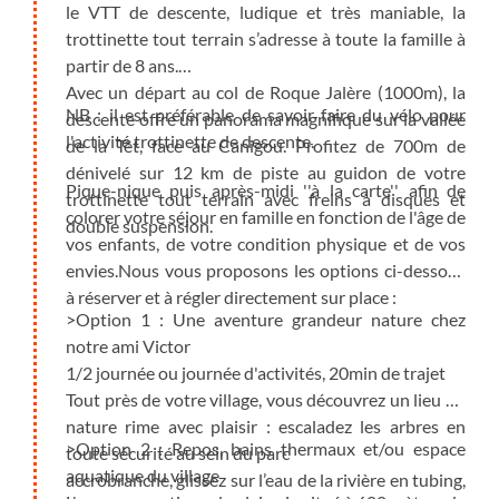
le VTT de descente, ludique et très maniable, la
trottinette tout terrain s’adresse à toute la famille à
partir de 8 ans.
Avec un départ au col de Roque Jalère (1000m), la
NB : il est préférable de savoir faire du vélo pour
descente offre un panorama magnifique sur la vallée
l'activité trottinette de descente.
de la Têt, face au Canigou. Profitez de 700m de
dénivelé sur 12 km de piste au guidon de votre
Pique-nique puis après-midi ''à la carte'' afin de
trottinette tout terrain avec freins à disques et
colorer votre séjour en famille en fonction de l'âge de
double suspension.
vos enfants, de votre condition physique et de vos
envies.Nous vous proposons les options ci-dessous
à réserver et à régler directement sur place :
>Option 1 : Une aventure grandeur nature chez
notre ami Victor
1/2 journée ou journée d'activités, 20min de trajet
Tout près de votre village, vous découvrez un lieu où
nature rime avec plaisir : escaladez les arbres en
>Option 2 : Repos, bains thermaux et/ou espace
toute sécurité au sein du parc
aquatique du village
accrobranche, glissez sur l’eau de la rivière en tubing,