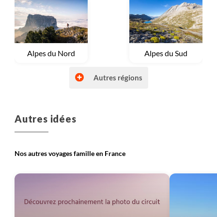
Voyage
Alpes du Nord
Voyage
Alpes du Sud
Autres régions
Autres idées
Voyage
Autres régions (France)
Voyage
Bretagne et Normandie
Nos autres voyages famille en France
Voyage
Corse
Voyage
Massif Central