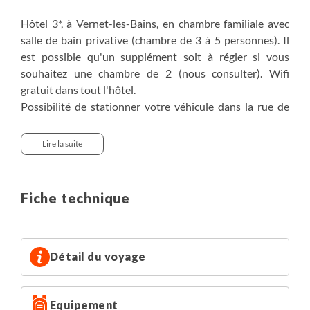
Hôtel 3*, à Vernet-les-Bains, en chambre familiale avec
salle de bain privative (chambre de 3 à 5 personnes). Il
est possible qu'un supplément soit à régler si vous
souhaitez une chambre de 2 (nous consulter). Wifi
gratuit dans tout l'hôtel.
Possibilité de stationner votre véhicule dans la rue de
l'hôtel puisque celle ci n'est pas passante, ou au parking
de la poste non loin de là. L'hôtel offre aussi aussi la
Lire la suite
possibilité de garer quelques véhicules dans le parking
souterrain avec vidéo surveillance (10.50€/jour, à régler
sur place).
Fiche technique
Détail du voyage
Equipement