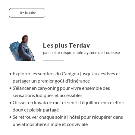
Méditerranée. À pied, nous marchons vers des cascades
nichées en altitude et cheminons au pied du Canigou
Lire la suite
jusqu’aux estives. L’élan se poursuit en via ferrata et en
canyoning, dans une approche progressive et encadrée.
En kayak de mer, nous longeons la côte avant de changer
de tempo avec 12 km de descente en trottinette tout
Les plus Terdav
terrain. Chaque journée alterne action et respiration. Le
par notre responsable agence de Toulouse
soir, nous retrouvons le confort d’un hôtel trois étoiles,
propice au repos, aux échanges et à une vraie
déconnexion partagée.
Explorer les sentiers du Canigou jusqu’aux estives et
partager un premier goût d’itinérance
S’élancer en canyoning pour vivre ensemble des
sensations ludiques et accessibles
Glisser en kayak de mer et sentir l’équilibre entre effort
doux et plaisir partagé
Se retrouver chaque soir à l’hôtel pour récupérer dans
une atmosphère simple et conviviale