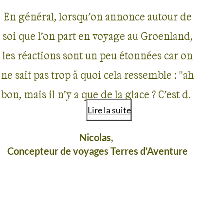
En général, lorsqu’on annonce autour de
soi que l’on part en voyage au Groenland,
les réactions sont un peu étonnées car on
ne sait pas trop à quoi cela ressemble : "ah
bon, mais il n’y a que de la glace ? C’est de
Lire la suite
la banquise ? Et tu vas y faire quoi ?".
D’ailleurs moi-même avant de partir, je
Nicolas,
Concepteur de voyages Terres d'Aventure
ne savais pas trop à quoi m’attendre. Mais
après un circuit en kayak de 10 jours dans
le sud du pays, je dois bien reconnaître
que ce fut l’un de mes plus beaux voyages
AVIS VOYAGEURS AU