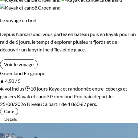
Itinérant
Semi-itinérant
Le voyage en bref
En étoile
Depuis Narsarsuaq, vous partez en bateau puis en kayak pour un
raid de 6 jours, le temps d'explorer plusieurs fjords et de
Environnement
découvrir un labyrinthe d'îles et de glace.
Montagne
Terres Polaires
Voir le voyage
Groenland
En groupe
4,50 / 5
vol inclus
10 jours
Kayak et randonnée entre icebergs et
glaciers
Kayak et canoë Groenland
Prochain départ le
25/08/2026
Niveau :
à partir de
4 860 €
/ pers.
Carte
Détails