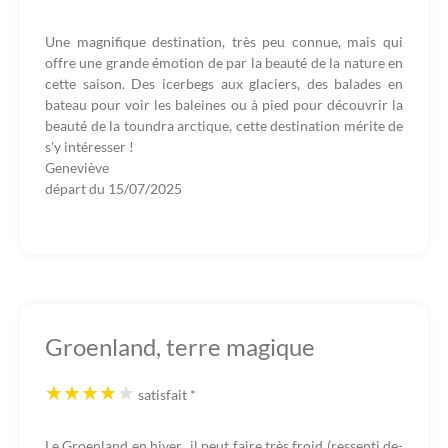
Une magnifique destination, très peu connue, mais qui
offre une grande émotion de par la beauté de la nature en
cette saison. Des icerbegs aux glaciers, des balades en
bateau pour voir les baleines ou à pied pour découvrir la
beauté de la toundra arctique, cette destination mérite de
s'y intéresser !
Geneviève
départ du
15/07/2025
Groenland, terre magique
satisfait
*
Le Groenland en hiver...il peut faire très froid (ressenti de-