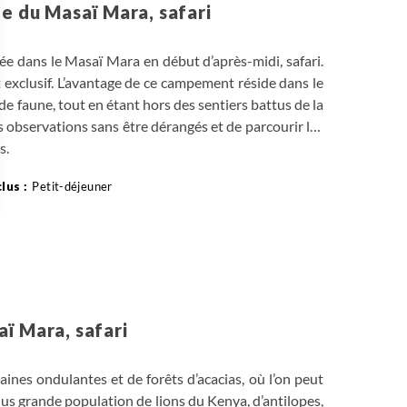
le du Masaï Mara, safari
vée dans le Masaï Mara en début d’après-midi, safari.
xclusif. L’avantage de ce campement réside dans le
e faune, tout en étant hors des sentiers battus de la
s observations sans être dérangés et de parcourir les
s.
Petit-déjeuner
 Options
perficie de 1812km² divisée en deux zones. La section
e paître leur bétail, et le sanctuaire intérieur de 518
tres de confidentialité, en garantissant la conformité avec les
ï Mara, safari
aines ondulantes et de forêts d’acacias, où l’on peut
lus grande population de lions du Kenya, d’antilopes,