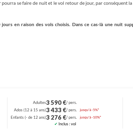
er pourra se faire de nuit et le vol retour de jour, par conséquent la
vallée du Rift pour gagner notre hôtel à Nairobi. V
Randonnée
Randonnée
Plus de détails
Plus de détails
Plus de détails
Plus de détails
 jours en raison des vols choisis. Dans ce cas-là une nuit su
3 590 €
/ pers.
3 433 €
/ pers.
jusqu'à -5%*
3 276 €
/ pers.
jusqu'à -10%*
Inclus : vol