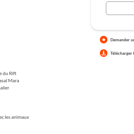
Demander une
e
Télécharger 
e du Rift
asaï Mara
alier
vec les animaux