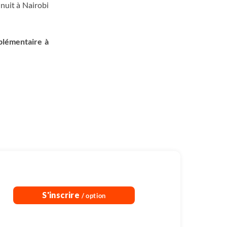
 nuit à Nairobi
ol dans la soirée.
pplémentaire à
S'inscrire
/ option