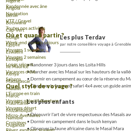
Voyage
Algérie
Randonnée avec âne
Voyage
Angola
Navigation
Voyage
Bénin
VTT / Gravel
Voyage
Botswana
Toutes nos activités
Voyage
Cap-Vert
Où et quand partir ?
Les plus Terdav
Voyage
Congo
Week-end / courts séjours
Voyage
Egypte
par notre conseillère voyage à Grenobl
Voyages 1 semaine
Voyage
Eswatini
Voyages 2 semaines
Voyage
Ethiopie
Longs séjours
Randonner 3 jours dans les Loita Hills
Voyage
Ile Maurice
Vacances d'été
Marcher avec les Masaï sur les hauteurs de la vallé
Voyage
Kenya
Dormir en campement au cœur de la réserve du M
Saisons
Voyage
Madagascar
Quel style de voyage ?
Observer la faune en safari 4x4 avec un guide anim
Voyage
Malawi
L'Europe en train
Voyage
Maroc
Voyages objectif Aventure
Les plus enfants
Voyage
Mauritanie
Voyages désert
Voyage
Mozambique
Découvrir l'art de vivre respectueux des Masaïs a
Micro-Aventures
Voyage
Namibie
Dormir en campement dans le bush kenyan
Croisières
Voyage
Ouganda
Observer la faune africaine dans le Masaï Mara
Rêvez, explorez, voyagez