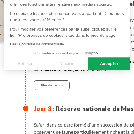
Nairobi - Réserve nationa
offrir des fonctionnalités relatives aux médias sociaux.
Le choix de les accepter ou non vous appartient. Dites-nous
Départ immédiat à travers la vallée du Rift. Arri
quelle est votre préférence ?
Campement dans la réserve sur un emplacement e
Pour modifier vos préférences par la suite, cliquez sur le
fait que nous soyons dans une zone riche en grand
lien 'Préférences de cookies' situé dans le pied de page.
majorité des safaris. Cela nous permet de longue
Lire la politique de confidentialité
pistes en ne rencontrant que très peu de véhicule
Consentements certifiés par
sous tente
Nuit sous tente.
Refuser
Choisir
Accepter
4X4 , entre 5h30 et 6h
Axeptio consent
Plateforme de Gestion du Consentement : Personnalisez vos
Masaï Mara : ce parc, créé en 1961, est d'une su
extérieure, où les Masaïs peuvent pénétrer et fair
Plus de détails
Notre plateforme vous permet d'adapter et de gérer vos paramè
km² où aucune intrusion n'est permise.
Réserve nationale du Masa
Safari dans ce parc formé d'une succession de pl
observer une faune particulièrement riche et la p