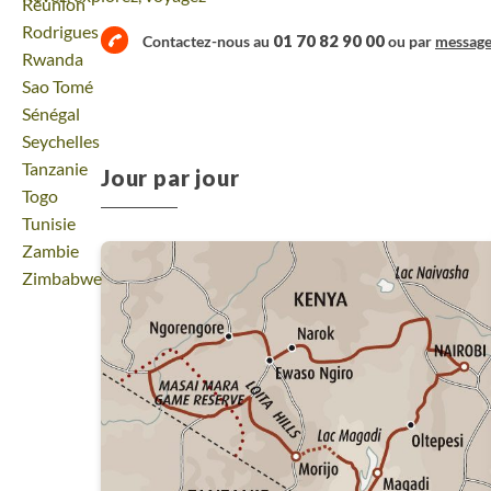
Voyage
Réunion
Voyage
Rodrigues
01 70 82 90 00
Contactez-nous au
ou par
messag
Voyage
Rwanda
Voyage
Sao Tomé
Voyage
Sénégal
Voyage
Seychelles
Voyage
Tanzanie
Jour par jour
Voyage
Togo
Voyage
Tunisie
Voyage
Zambie
Voyage
Zimbabwe