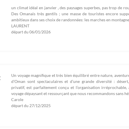
un climat idéal en janvier , des paysages superbes, pas trop de ro
Des Omanais très gentils ; une masse de touristes encore suppo
ambitieux dans ses choix de randonnées: les marches en montagne
LAURENT
départ du
06/01/2026
Un voyage magnifique et très bien équilibré entre nature, aventure
t
d’Oman sont spectaculaires et d’une grande diversité : désert,
privatif, est parfaitement conçu et l’organisation irréprochable
voyage dépaysant et ressourçant que nous recommandons sans hés
Carole
départ du
27/12/2025