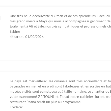
Une très belle découverte d Oman et de ses splendeurs, l accuei
l
très grand merci à Maya qui nous a accompagnés si gentiment dan
également à Ali et Sale, nos très sympathiques et professionnels c
Sabine
départ du
01/02/2026
Le pays est merveilleux, les omanais sont très accueillants et t
baignades en mer et en wadi sont fabuleuses et les sorties en bat
musées visités sont somptueux et à taille humaine. Le chantier de 
guide (surnommé ZEITOUN) et Fahad notre cuisinier furent parf
restaurant Rozna serait un plus au programme.
Frederic