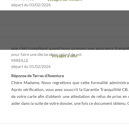
départ du
03/02/2026
que c'est compliqué quand nous prenons une assurance tranquilli
pour faire une déclaration retard de vol.
Voyages à vélo
MIREILLE
départ du
01/02/2026
Réponse de Terres d'Aventure
Chère Madame, Nous regrettons que cette formalité administrati
Après vérification, vous avez souscrit la Garantie Tranquillité CB
de votre carte afin d’obtenir une attestation de refus de prise e
aider dans la suite de votre dossier, une fois ce document obtenu. 