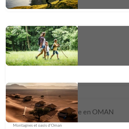
Bel aperçu d'Oman
Splendeurs d'Oman
très satisfait
*
Un merveilleux voyage en OMAN
Montagnes et oasis d'Oman