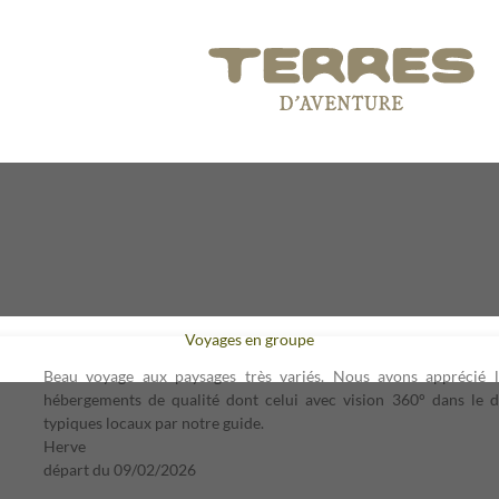
Voyages en groupe
Beau voyage aux paysages très variés. Nous avons apprécié l
hébergements de qualité dont celui avec vision 360° dans le dé
typiques locaux par notre guide.
Herve
départ du
09/02/2026