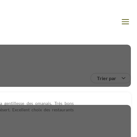
Trier par
a gentillesse des omanais. Très bons
sert. Excellent choix des restaurants