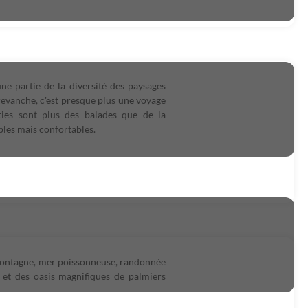
ne partie de la diversité des paysages
evanche, c'est presque plus une voyage
ties sont plus des balades que de la
ples mais confortables.
 Montagne, mer poissonneuse, randonnée
et des oasis magnifiques de palmiers