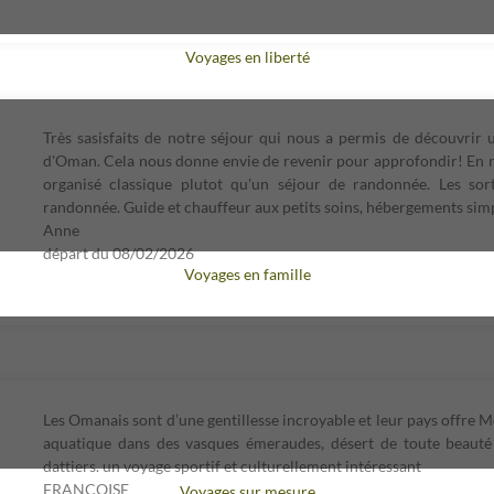
Voyages en liberté
Très sasisfaits de notre séjour qui nous a permis de découvrir u
d'Oman. Cela nous donne envie de revenir pour approfondir! En r
organisé classique plutot qu'un séjour de randonnée. Les sor
randonnée. Guide et chauffeur aux petits soins, hébergements sim
Anne
départ du
08/02/2026
Voyages en famille
Les Omanais sont d’une gentillesse incroyable et leur pays offre
aquatique dans des vasques émeraudes, désert de toute beauté 
dattiers. un voyage sportif et culturellement intéressant
FRANCOISE
Voyages sur mesure