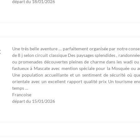
départ du
18/01/2026
Une très belle aventure … parfaitement organisée par notre conseil
t
de 8 j selon circuit classique Des paysages splendides , randonn
ou promenades découvertes pleines de charme dans les wadi ou 
fastueux à Mascate avec mention spéciale pour la Mosquée ou a
Une population accueillante et un sentiment de sécurité où que
orientale avec un excellent rapport qualité prix Un tourisme 
temps …
Francoise
départ du
15/01/2026