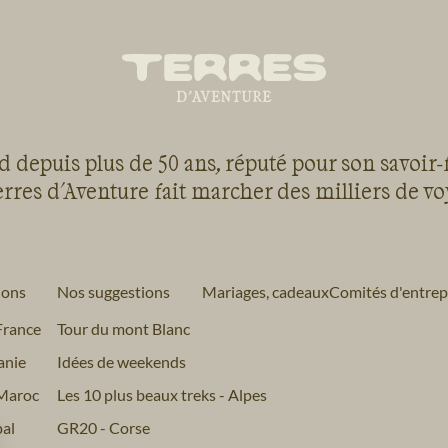
 depuis plus de 50 ans, réputé pour son savoir-
rres d'Aventure fait marcher des milliers de v
ions
Nos suggestions
Mariages, cadeaux
Comités d'entrep
France
Tour du mont Blanc
anie
Idées de weekends
Maroc
Les 10 plus beaux treks - Alpes
al
GR20 - Corse