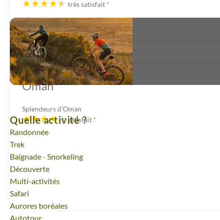
très satisfait
*
Oman
Splendeurs d'Oman
Quelle activité ?
satisfait
*
Randonnée
Trek
Baignade - Snorkeling
Découverte
Multi-activités
Safari
Aurores boréales
Autotour