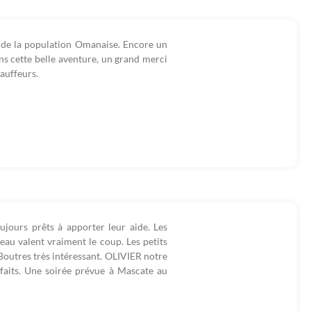
l de la population Omanaise. Encore un
s cette belle aventure, un grand merci
hauffeurs.
oujours prêts à apporter leur aide. Les
eau valent vraiment le coup. Les petits
Boutres très intéressant. OLIVIER notre
aits. Une soirée prévue à Mascate au