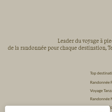
Leader du voyage à pied
de la randonnée pour chaque destination, Te
Top destinat
Randonnée 
Voyage Tanz
Randonnée 
Trekking Nép