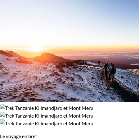
100% de satisfaction
(
27 avis
)
Confort
Bivouac, sous tente
Supérieur
Environnement
Brousse et Savane
Le voyage en bref