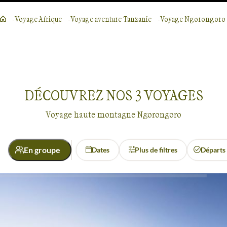
Voyage Afrique
Voyage aventure Tanzanie
Voyage Ngorongoro
DÉCOUVREZ NOS
3
VOYAGES
Voyage haute montagne Ngorongoro
En groupe
Dates
Plus de filtres
Départs
Activité
Safari
Trek
Haute Montagne
Ngorongoro