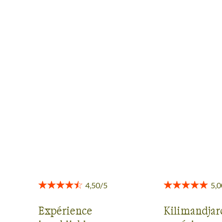
AVIS VOYAGEURS AU
NGORONGORO
Des retours authentiques pour vous aider à choisir en
toute transparence.
Voir tous les avis
Expérience
Kilimandjar