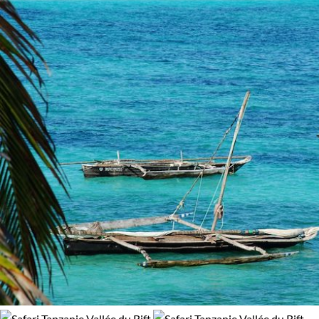
escarpées, vous confrontant à sa grandeur naturelle tout
Activité
100% de satisfaction
(
190 avis
)
autant qu’historique. La Vallée du Rift est un voyage à travers
le temps, un passage vers une richesse de découverte qui
Multi-activités
Randonnée
attend le curieux.
Safari
Safari à pied
Guide de voyage Vallée du Rift
Safari en véhicule
Âge des enfants
Les 6/9 ans
Les 10/13 ans
Les 14/16 ans
Confort