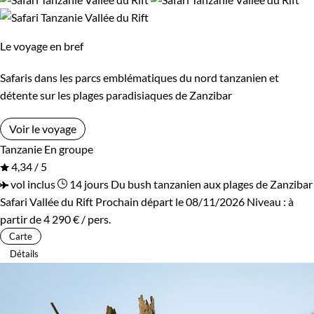
Bivouac, sous tente
Standard
Supérieur
Haut de gamme
Le voyage en bref
Safaris dans les parcs emblématiques du nord tanzanien et
Environnement
détente sur les plages paradisiaques de Zanzibar
Brousse et Savane
Forêts, collines, rivières et lacs
Voir le voyage
Tanzanie
En groupe
4,34 / 5
vol inclus
14 jours
Du bush tanzanien aux plages de Zanzibar
Safari Vallée du Rift
Prochain départ le 08/11/2026
Niveau :
à
partir de
4 290 €
/ pers.
Carte
Détails