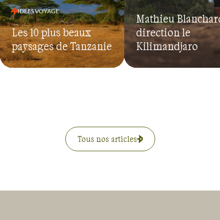
IDÉES VOYAGE
Mathieu Blanchard
Les 10 plus beaux
direction le
paysages de Tanzanie
Kilimandjaro
Tous nos articles