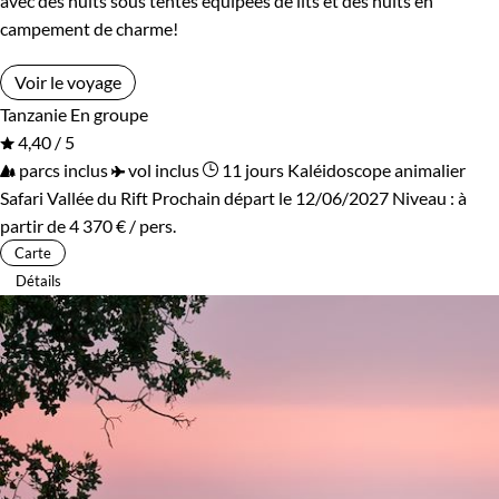
avec des nuits sous tentes équipées de lits et des nuits en
campement de charme!
Voir le voyage
Tanzanie
En groupe
4,40 / 5
parcs inclus
vol inclus
11 jours
Kaléidoscope animalier
Safari Vallée du Rift
Prochain départ le 12/06/2027
Niveau :
à
partir de
4 370 €
/ pers.
Carte
Détails