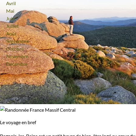
Avril
Mai
Juin
Juillet
Août
Septembre
Octobre
Novembre
Décembre
Le voyage en bref
Bagnols-les-Bains est un petit havre de bien-être logé au cœur du 