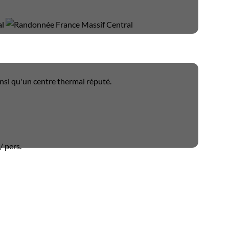
insi qu'un centre thermal réputé.
/ pers.