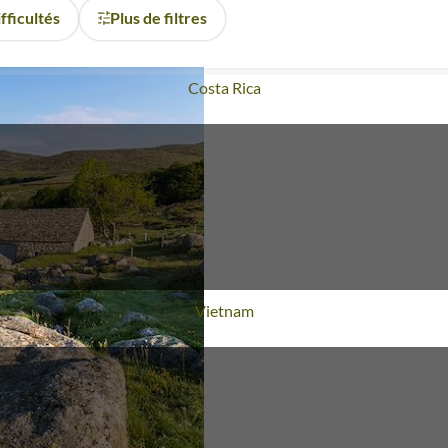
fficultés
Plus de filtres
Voyage
Costa Rica
Voyage
Vietnam