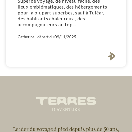
Superbe voyage, de niveau facile, des
lieux emblématiques, des hébergements
V
pour la plupart superbes, sauf à Tuléar,
e
des habitants chaleureux , des
s
accompagnateurs au top...
d
l
Catherine | départ du 09/11/2025
p
n
s
Pa
a
s
Leader du voyage à pied depuis plus de 50 ans,