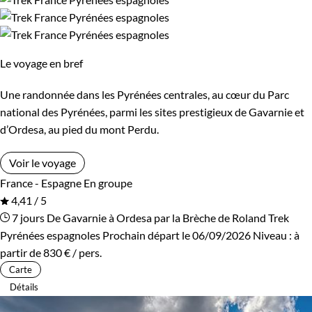
Itinérant
Semi-itinérant
En étoile
Le voyage en bref
Une randonnée dans les Pyrénées centrales, au cœur du Parc
Environnement
national des Pyrénées, parmi les sites prestigieux de Gavarnie et
d’Ordesa, au pied du mont Perdu.
Montagne
Neige
Voir le voyage
Patrimoine et Nature
France - Espagne
En groupe
4,41 / 5
7 jours
De Gavarnie à Ordesa par la Brèche de Roland
Trek
Pyrénées espagnoles
Prochain départ le 06/09/2026
Niveau :
à
partir de
830 €
/ pers.
Carte
Détails