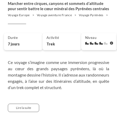
Marcher entre cirques, canyons et sommets d’altitude
pour sentir battre le cœur minéral des Pyrénées centrales
Voyage Europe
Voyage aventure France
Voyage Pyrénées
Trek
Durée
Activité
Niveau
7 jours
Trek
Ce voyage s’imagine comme une immersion progressive
au cœur des grands paysages pyrénéens, là où la
montagne dessine l’histoire. Il s’adresse aux randonneurs
engagés, à l’aise sur des itinéraires d’altitude, en quête
d’un trek complet et structuré.
Nous avançons pas à pas dans un territoire classé à
l’Unesco, entre cirques glaciaires et hauts plateaux.
Lire la suite
Troumouse, Estaubé puis Gavarnie donnent le tempo. La