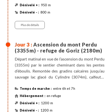
poursuivons par la célèbre Vire des Fleurs, grande
950 m
entaille qui chemine à 1000 mètres du sol à flanc de
800 m
falaise, au-dessus des profondeurs du canyon
Randonnée
d’Ordesa. Arrivée en fin d’après-midi au refuge de
Plus de détails
Goriz par les petits sentiers qui longent l’envers du
cirque de Gavarnie, où marmottes, vautours et
isards évoluent sans crainte sous les yeux du
Ascension du mont Perdu
randonneur.
(3355m) - refuge de Goriz (2180m)
Départ matinal en vue de l’ascension du mont Perdu
(3355m) par le sentier cheminant dans les pentes
d’éboulis. Remontée des gradins calcaires jusqu’au
sauvage lac glacé du Cylindre (3074m), calfeutré
entre les parois du pic du Cylindre et le couloir ouest
du mont Perdu. Nous progressons dans ce couloir,
entre 6h et 7h
tantôt dans les éboulis, tantôt sur la neige (selon la
en refuge
saison) pour arriver au sommet qui domine tout le
1200 m
cirque de Gavarnie et étend ses bras vers les grandes
1200 m