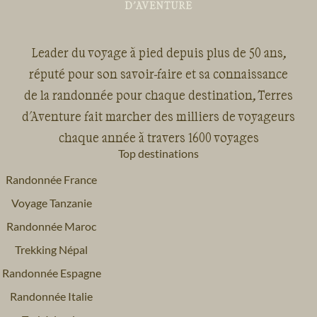
Leader du voyage à pied depuis plus de 50 ans,
Voyage
Provence - Côte d'Azur
Voyage
Pyrénées
réputé pour son savoir-faire et sa connaissance
de la randonnée pour chaque destination, Terres
d'Aventure fait marcher des milliers de voyageurs
chaque année à travers 1600 voyages
Top destinations
Randonnée France
Voyage
Sud-Ouest
Voyage
Vallée de la Loire
Voyage Tanzanie
Randonnée Maroc
Trekking Népal
Randonnée Espagne
Randonnée Italie