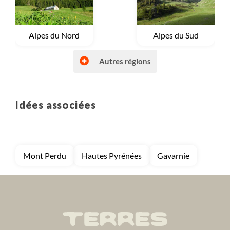
Voyage
Alpes du Sud
Voyage
Alpes du Nord
Autres régions
Idées associées
Voyage
Autres régions (France)
Voyage
Bretagne et Normandie
Mont Perdu
Hautes Pyrénées
Gavarnie
Voyage
Corse
Voyage
Massif Central