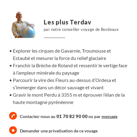
Brèche de Roland marque une bascule, frontière
minérale chargée de silence et de lumière. Plus loin, la
vire des Fleurs s’étire au-dessus du canyon d’Ordesa,
Les plus Terdav
territoire partagé par isards et vautours. Le rythme
par notre conseiller voyage de Bordeaux
s’intensifie avec l’ascension du mont Perdu, point
culminant du parcours. Le retour par le canyon d’Anisclo
nous ramène vers les pâturages et forêts de Gavarnie.
Explorer les cirques de Gavarnie, Troumouse et
Sept jours d’itinérance, entre minéral et verdure, pour
Estaubé et mesurer la force du relief glaciaire
ressentir toute la diversité des Pyrénées centrales.
Franchir la Brèche de Roland et ressentir le vertige face
à l’ampleur minérale du paysage
Parcourir la vire des Fleurs au-dessus d’Ordesa et
s’immerger dans un décor sauvage et vivant
Gravir le mont Perdu à 3355 m et éprouver l’élan de la
haute montagne pyrénéenne
01 70 82 90 00
Contactez-nous au
ou par
message
Demander une privatisation de ce voyage