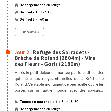
refuge des Sarradets.
en refuge
1260 m
60 m
Randonnée
Véhicule
Plus de détails
Refuge des Sarradets -
Brèche de Roland (2804m) - Vire
des Fleurs - Goriz (2180m)
Après le petit déjeuner, montée par le petit sentier
qui mène aux neiges éternelles de la Brèche de
Roland. Véritable monument de pierre, elle ouvre les
portes sur un autre monde, avec des paysages
différents, essentiellement composés de hauts
plateaux à la végétation rase, où de nombreuses
entre 8h et 8h30
hardes d’isards cherchent leur pitance. Nous
en refuge