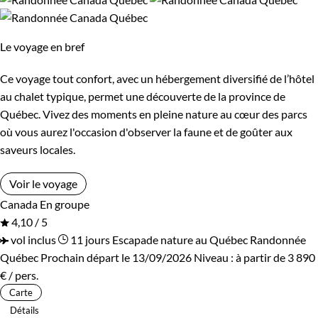
Les 14/16 ans
Le voyage en bref
Confort
Ce voyage tout confort, avec un hébergement diversifié de l’hôtel
Bivouac, sous tente
Refuge, gîte, dortoir
au chalet typique, permet une découverte de la province de
Québec. Vivez des moments en pleine nature au cœur des parcs
Standard
Supérieur
où vous aurez l'occasion d'observer la faune et de goûter aux
saveurs locales.
Haut de gamme
Voir le voyage
Canada
En groupe
Itinérance
4,10 / 5
vol inclus
11 jours
Escapade nature au Québec
Randonnée
Itinérant
Semi-itinérant
Québec
Prochain départ le 13/09/2026
Niveau :
à partir de
3 890
€
/ pers.
En étoile
Carte
Détails