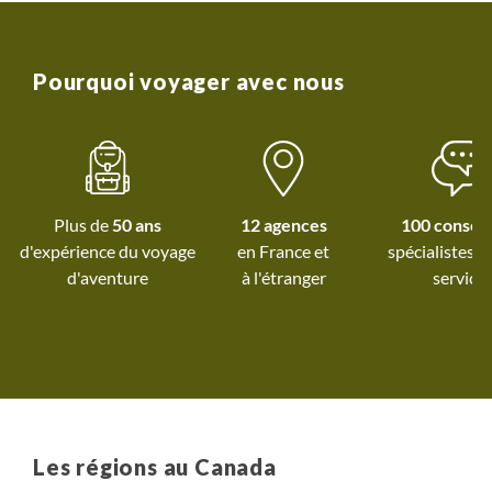
l’entreprise et qui nous permet d’investir dans de
nouveaux projets et développer des nouveaux
voyages.
Pourquoi voyager avec nous
Plus de
50 ans
12 agences
100 conseil
d'expérience du voyage
spécialistes à
d'aventure
à l'étranger
service
Les régions au Canada