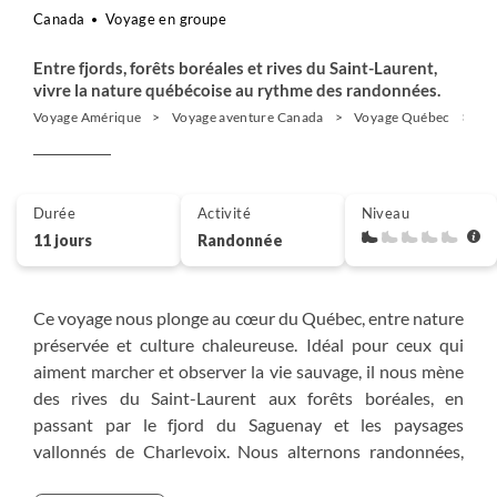
Canada
Voyage en groupe
Entre fjords, forêts boréales et rives du Saint-Laurent,
vivre la nature québécoise au rythme des randonnées.
Voyage Amérique
Voyage aventure Canada
Voyage Québec
Ra
Durée
Activité
Niveau
11 jours
Randonnée
Ce voyage nous plonge au cœur du Québec, entre nature
préservée et culture chaleureuse. Idéal pour ceux qui
aiment marcher et observer la vie sauvage, il nous mène
des rives du Saint-Laurent aux forêts boréales, en
passant par le fjord du Saguenay et les paysages
vallonnés de Charlevoix. Nous alternons randonnées,
moments de détente et excursions en bateau