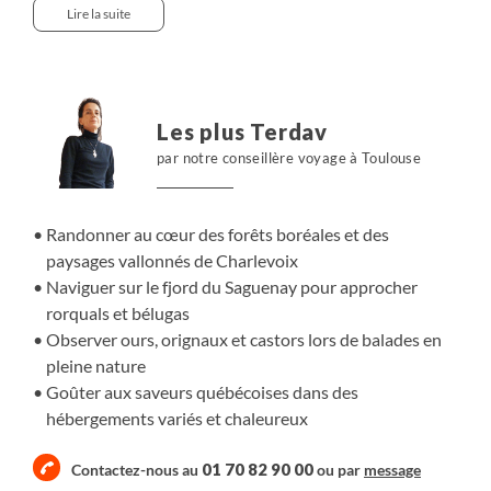
pneumatique pour approcher rorquals et bélugas.
Lire la suite
Chaque étape révèle une faune emblématique : ours noir,
orignal, castor… Le soir, nous savourons la gastronomie
locale dans des hébergements variés, du chalet rustique
à l’hôtel confortable. Une escapade nature, authentique
Les plus Terdav
et conviviale.
par notre conseillère voyage à Toulouse
Randonner au cœur des forêts boréales et des
paysages vallonnés de Charlevoix
Naviguer sur le fjord du Saguenay pour approcher
rorquals et bélugas
Observer ours, orignaux et castors lors de balades en
pleine nature
Goûter aux saveurs québécoises dans des
hébergements variés et chaleureux
01 70 82 90 00
Contactez-nous au
ou par
message