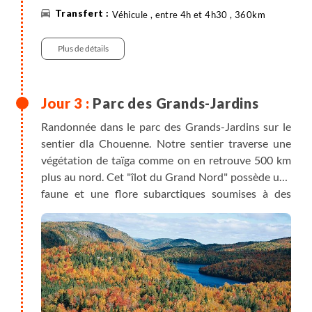
Véhicule , entre 4h et 4h30 , 360km
Plus de détails
Parc des Grands-Jardins
Randonnée dans le parc des Grands-Jardins sur le
sentier dla Chouenne. Notre sentier traverse une
végétation de taïga comme on en retrouve 500 km
plus au nord. Cet "îlot du Grand Nord" possède une
faune et une flore subarctiques soumises à des
conditions climatiques rigoureuses. Il abrite en outre
des caribous forestiers (malheureusement très
difficiles à apercevoir). Le sentier de la Chouenne
donne accès à un sommet à 730 m d’altitude.
Magnifiques points de vue sur la vallée et sur la
façade du mont du Gros Bras. Un spectacle
éblouissant dès le premier kilomètre de randonnée..