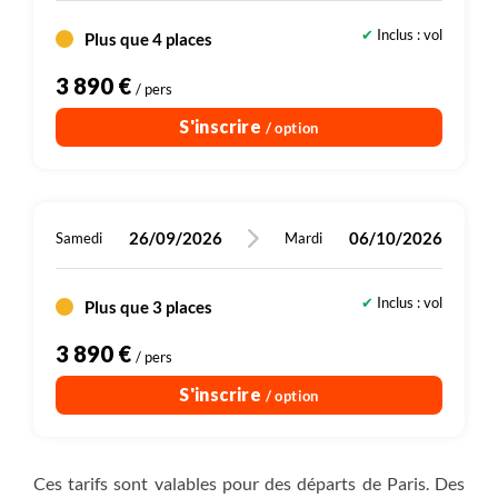
Randonnée
Plus de détails
Inclus : vol
Plus que 4 places
Plus de détails
3 890 €
/ pers
S'inscrire
/ option
26/09/2026
06/10/2026
Samedi
Mardi
Inclus : vol
Plus que 3 places
3 890 €
/ pers
S'inscrire
/ option
Ces tarifs sont valables pour des départs de Paris. Des