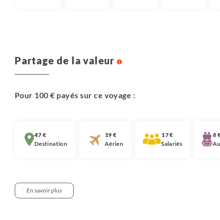
Partage de la valeur
Pour 100 € payés sur ce voyage :
47 €
19 €
17 €
8 
Destination
Aérien
Salariés
Au
En savoir plus
Notre approche :