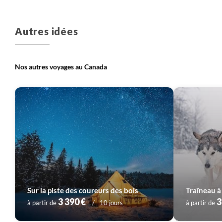
Voyage
Québec
Voyage
Terre neuve et Labrador
Autres idées
Nos autres voyages au Canada
Voyage
Vancouver et les Rocheuses
Voyage
Yukon
Sur la piste des coureurs des bois
3 390 €
3
à partir de
10 jours
à partir de