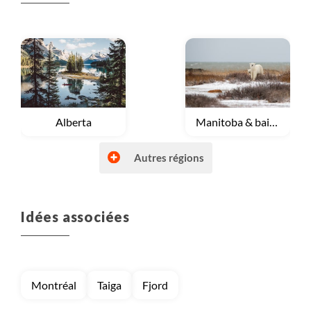
Voyage
Alberta
Voyage
Manitoba & baie d'Hudson
Autres régions
Idées associées
Voyage
Nunavut
Voyage
Provinces maritimes
Montréal
Taiga
Fjord