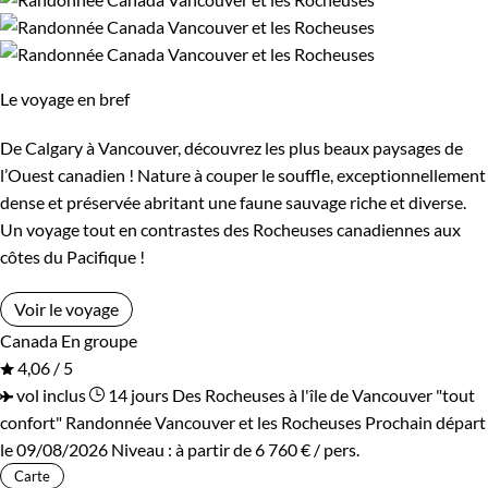
Supérieur
Haut de gamme
Itinérance
Le voyage en bref
Itinérant
Semi-itinérant
De Calgary à Vancouver, découvrez les plus beaux paysages de
l’Ouest canadien ! Nature à couper le souffle, exceptionnellement
dense et préservée abritant une faune sauvage riche et diverse.
Environnement
Un voyage tout en contrastes des Rocheuses canadiennes aux
côtes du Pacifique !
Bord de mer et îles
Forêts, collines, rivières et lacs
Voir le voyage
Montagne
Patrimoine et Nature
Canada
En groupe
4,06 / 5
vol inclus
14 jours
Des Rocheuses à l'île de Vancouver "tout
confort"
Randonnée Vancouver et les Rocheuses
Prochain départ
le 09/08/2026
Niveau :
à partir de
6 760 €
/ pers.
Carte