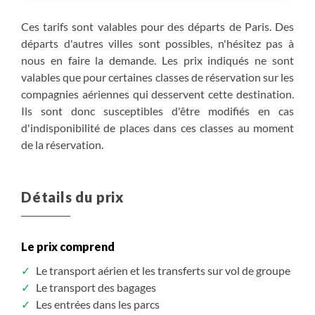
hôtel pour 2 nuits.
Ces tarifs sont valables pour des départs de Paris. Des
Transport en véhicule : 100 km, 1h30
départs d'autres villes sont possibles, n'hésitez pas à
Traversée : 1h35 dans les îles du détroit de Georgia
nous en faire la demande. Les prix indiqués ne sont
valables que pour certaines classes de réservation sur les
J3 - Victoria - parc régional East Sooke : observation de
compagnies aériennes qui desservent cette destination.
la faune marine et randonnée côtière
Ils sont donc susceptibles d'être modifiés en cas
Départ en matinée pour une excursion en bateau
d'indisponibilité de places dans ces classes au moment
pneumatique pour observer la faune marine : Avec un
de la réservation.
peu de chance, nous aurons l'opportunité d'observer
des orques, des lions de mer, des phoques, des
marsouins, ainsi que diverses espèces d’oiseaux
Détails du prix
marins.L'après-midi, exploration à pied du bord de mer
et découverte d'une partie superbe de l’île, le long du
sentier côtier du parc régional East Sooke. Vous
Le prix comprend
bénéficiez d’un peu de temps libre en fin de journée
pour visiter les nombreuses boutiques, musées,
Le transport aérien et les transferts sur vol de groupe
galeries et promenades.
Le transport des bagages
Randonnée : costal Trail : entre 3h et 3h30 de marche,
Les entrées dans les parcs
6km, dénivelé 120m.