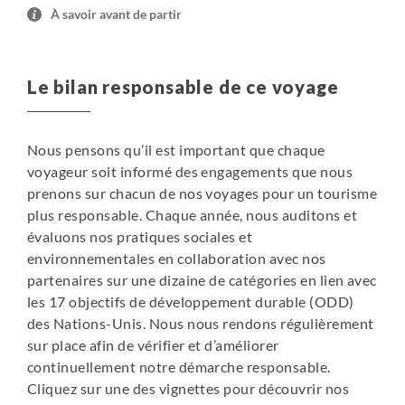
Randonnées possible selon le temps disponible :
À savoir avant de partir
Sentier Kinney Lake : 10 km (aller/retour), 2h30 à 3h de
marche, 365m de dénivelé.
Sentier Overlander Falls : 1 km (allerretour), 30
Le bilan responsable de ce voyage
minutes, peu de dénivelé.
Transport en véhicule : 400 km, 4h30
Nous pensons qu’il est important que chaque
voyageur soit informé des engagements que nous
J9 - Parc national de Jasper
prenons sur chacun de nos voyages pour un tourisme
La région de Jasper est réputée pour son décor
plus responsable. Chaque année, nous auditons et
enchanteur, ses montagnes et ses lacs. Nous faisons
évaluons nos pratiques sociales et
aujourd’hui une randonnée qui nous permet de
environnementales en collaboration avec nos
découvrir les splendeurs de la région. En chemin vers le
partenaires sur une dizaine de catégories en lien avec
lac Maligne, balade le long du canyon éponyme, creusé
les 17 objectifs de développement durable (ODD)
par les chutes et les rivières. Le sentier des collines Bald
des Nations-Unis. Nous nous rendons régulièrement
est un des sentiers les plus agréables du parc national
sur place afin de vérifier et d’améliorer
de Jasper. Après une bonne montée, il s’ouvre sur une
continuellement notre démarche responsable.
magnifique prairie fleurie ayant pour toile de fond les
Cliquez sur une des vignettes pour découvrir nos
sommets enneigés et une vue splendide sur le lac