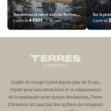
R
andonnée et canoë dans les Rocheuses
Sur la pist
4 950 €
3
à partir de
15 jours
à partir de
Leader du voyage à pied depuis plus de 50 ans,
réputé pour son savoir-faire et sa connaissance
de la randonnée pour chaque destination, Terres
d'Aventure fait marcher des milliers de voyageurs