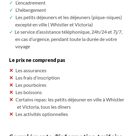
L’encadrement
L’hébergement
J4 - Victoria - Whistler
Les petits déjeuners et les déjeuners (pique-niques)
Transfert matinal en ferry à Vancouver puis route vers
excepté en ville ( Whistler et Victoria)
Whistler. Arrêt en chemin à Squamish pour une
Le service d’assistance téléphonique, 24h/24 et 7j/7,
randonnée jusqu’aux chutes Shannon puis sur le mont
en cas d’urgence, pendant toute la durée de votre
Chief où nous observons la rencontre de l’océan
voyage
Pacifique avec les montagnes côtières. Poursuite de la
route jusqu’à Whistler et visite en fin de journée.
Le prix ne comprend pas
Installation en hôtel pour 2 nuits.
Les assurances
Traversée : 1h35 dans les îles du détroit de Georgia
Les frais d'inscription
Transport en véhicule : 250 km, 3h30
Les pourboires
Randonnée : sentier Chief, entre 3h et 3h30 de marche,
Les boissons
4-7 km, dénivelé 530m.
Certains repas: les petits déjeuner en ville à Whistler
et Victoria, tous les dîners
J5 - Whistler et les parcs provinciaux
Les activités optionnelles
Le village de Whistler est proche du parc provincial de
Garibaldi. Plusieurs sentiers de tous les niveaux offrent
de très beaux paysages de montagne, prairies fleuries