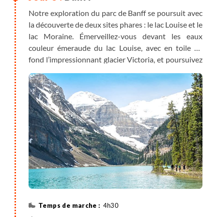
Notre exploration du parc de Banff se poursuit avec
la découverte de deux sites phares : le lac Louise et le
lac Moraine. Émerveillez-vous devant les eaux
couleur émeraude du lac Louise, avec en toile de
fond l’impressionnant glacier Victoria, et poursuivez
par une randonnée sur le sentier Larch Valley au
cœur d’une forêt de mélèzes au pied desquels vous
vous sentirez tout petit. Ce sentier offre de superbes
points de vue sur la vallée des dix sommets et du lac
Moraine, secteur particulièrement protégé car
peuplé de grizzlis. Si la condition du groupe le
permet nous marcherons jusqu’au col Sentinel d’où
vous aurez une vue panoramique sur Paradise Valley
qui, croyez-nous, porte bien son nom !
Retour sur Banff et Canmore en fin de journée.
• Randonnées :
4h30
Larch Valley : 9km (aller-retour), 3h30 à 4h de