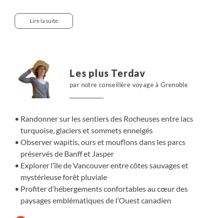
silhouettes discrètes de wapitis et d’ours. Puis nous nous
s’élançons vers l’île de Vancouver, entre rivages habités
Lire la suite
de mammifères marins et forêt pluviale aux odeurs
humides. Une itinérance confortable, façonnée pour
vibrer au rythme de ce Canada organique et inspirant.
Les plus Terdav
par notre conseillère voyage à Grenoble
Randonner sur les sentiers des Rocheuses entre lacs
turquoise, glaciers et sommets enneigés
Observer wapitis, ours et mouflons dans les parcs
préservés de Banff et Jasper
Explorer l’île de Vancouver entre côtes sauvages et
mystérieuse forêt pluviale
Profiter d’hébergements confortables au cœur des
paysages emblématiques de l’Ouest canadien