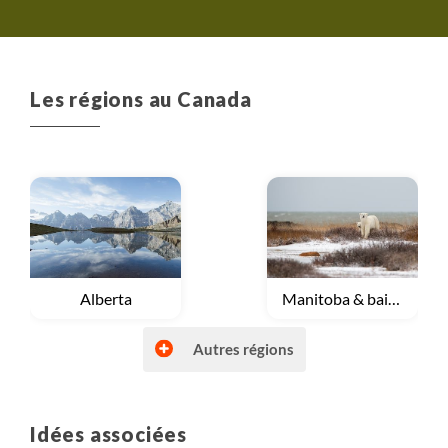
tous, son sourire e
humeur permane
séjour inoubliable <
Les régions au Canada
Voyage
Alberta
Voyage
Manitoba & baie d'Hudson
Autres régions
Idées associées