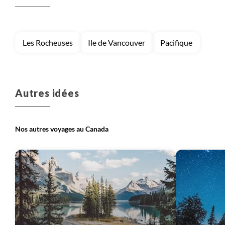
Voyage
Nunavut
Voyage
Provinces maritimes
Les Rocheuses
Ile de Vancouver
Pacifique
Voyage
Québec
Voyage
Terre neuve et Labrador
Autres idées
Nos autres voyages au Canada
Voyage
Vancouver et les Rocheuses
Voyage
Yukon