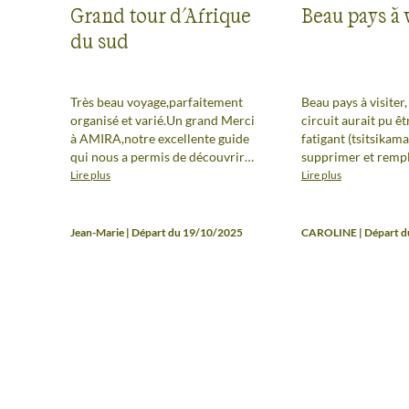
Grand tour d'Afrique
Beau pays à 
du sud
Très beau voyage,parfaitement
Beau pays à visiter,
organisé et varié.Un grand Merci
circuit aurait pu ê
à AMIRA,notre excellente guide
fatigant (tsitsikama
qui nous a permis de découvrir
supprimer et rempl
toutes les facettes de ce
jours à Knysna ou 
Lire plus
Lire plus
magnifique pays avec en plus sa
- Robberg pour vra
gentillesse,sa disponibilité,sa
poser). Après Blyd
patience,son sourire et sa bonne
cascades à visiter c
Jean-Marie | Départ du 19/10/2025
CAROLINE | Départ d
humeur.Super ambiance dans le
la pluie), 1 / 2 aurai
groupe. Ce serait bien d'avoir des
arriver 1 heure plus
véhicules mieux adaptés pour
l'hébergement per
l'observation des animaux dans
s'organiser et d'évi
le parc KRUGER afin que chaque
pour vite rejoindre
personne puisse prendre
(apéritif tous les j
facilement des photos. Anne-
suivi du repas trop
Liseet Jean-Maie
table, pour ceux q
pas d'apero c'est tr