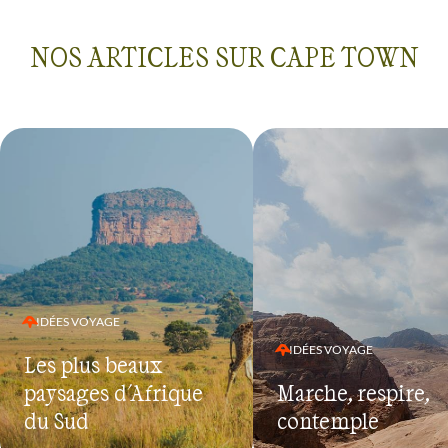
hébergements sont 
inégale. Un chauffe
du être inclus pou
NOS ARTICLES SUR CAPE TOWN
de 9 personnes.
IDÉES VOYAGE
IDÉES VOYAGE
Les plus beaux
paysages d'Afrique
Marche, respire,
du Sud
contemple