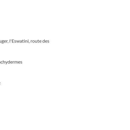
er d'une dégustation avec un
ous pourrez prendre le temps
ue voyage.
ger, l'Eswatini, route des
pachydermes
e