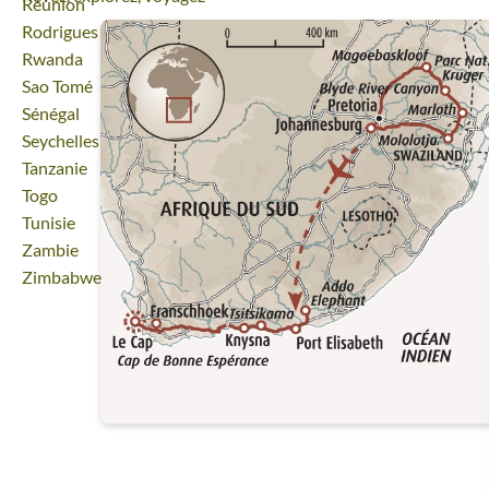
Voyage
Réunion
Voyage
Rodrigues
Voyage
Rwanda
Voyage
Sao Tomé
Voyage
Sénégal
Voyage
Seychelles
Voyage
Tanzanie
Voyage
Togo
Voyage
Tunisie
Voyage
Zambie
Voyage
Zimbabwe