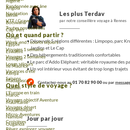
Voyage
Algérie
Randonnée avec âne
ensuite découvrir la région des vins et profit
Voyage
Angola
Les plus Terdav
Navigation
œnologue. Viendra ensuite la ville du Cap que v
Voyage
Bénin
VTT / Gravel
d’apprécier pour terminer en apothéose ce magnifiq
par notre conseillère voyage à Rennes
Voyage
Botswana
Toutes nos activités
Voyage
Cap-Vert
Où et quand partir ?
Voyage
Congo
Découvrir 5 régions différentes : Limpopo, parc Kru
Week-end / courts séjours
Voyage
Egypte
Jardins et Le Cap
Voyages 1 semaine
Voyage
Eswatini
Des hébergements traditionnels confortables
Voyages 2 semaines
Voyage
Ethiopie
Le parc d'Addo Eléphant: véritable royaume des 
Longs séjours
Voyage
Ile Maurice
Un vol intérieur vous évitant de trop longs trajets
Vacances d'été
Voyage
Kenya
Saisons
Voyage
Madagascar
01 70 82 90 00
Contactez-nous au
ou par
messag
Quel style de voyage ?
Voyage
Malawi
L'Europe en train
Voyage
Maroc
Voyages objectif Aventure
Voyage
Mauritanie
Voyages désert
Voyage
Mozambique
Micro-Aventures
Voyage
Namibie
Jour par jour
Croisières
Voyage
Ouganda
Rêvez, explorez, voyagez