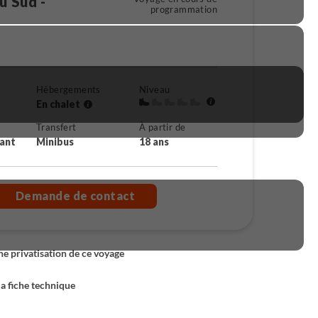
u Sud -
programmation
Hébergements
Niveau
En chalet
Transfert
À partir de
rant
Minibus
18 ans
Demande de contact
 privatisation de ce voyage
la fiche technique