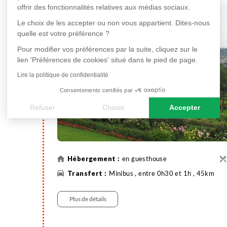
Installation en guest house pour une nuit.
offrir des fonctionnalités relatives aux médias sociaux.
Le choix de les accepter ou non vous appartient. Dites-nous
quelle est votre préférence ?
Pour modifier vos préférences par la suite, cliquez sur le
lien 'Préférences de cookies' situé dans le pied de page.
Lire la politique de confidentialité
Consentements certifiés par
Refuser
Choisir
Accepter
Axeptio consent
Plateforme de Gestion du Consentement : Personnalisez vos
Notre plateforme vous permet d'adapter et de gérer vos paramè
en guesthouse
Minibus , entre 0h30 et 1h , 45km
Plus de détails