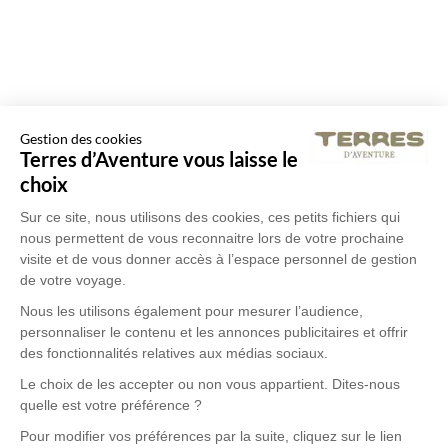
Voir tous les avis
Gestion des cookies
Terres d’Aventure vous laisse le
choix
Itinéraire
Allemagne/A
magnifique tant sur
Tour de la Z
Sur ce site, nous utilisons des cookies, ces petits fichiers qui
nous permettent de vous reconnaitre lors de votre prochaine
le plan r...
visite et de vous donner accès à l’espace personnel de gestion
de votre voyage.
Itinéraire magnifique tant sur le
J'ai fait ce parcour
plan rando que sur le plan
c'est une belle déc
Nous les utilisons également pour mesurer l’audience,
culturel! De très belles
paysages magnifiq
personnaliser le contenu et les annonces publicitaires et offrir
découvertes et une organisation
(montagnes, prairies
des fonctionnalités relatives aux médias sociaux.
impeccable pour ce voyage en
randonnées sont p
Lire plus
Lire plus
Le choix de les accepter ou non vous appartient. Dites-nous
liberté. Bravo et merci à l'équipe!
balisées le road boo
et riche en informa
quelle est votre préférence ?
L'applucation Stell
Florence | Départ du 13/07/2026
Patricia | Départ du 
Pour modifier vos préférences par la suite, cliquez sur le lien
impossible de se p