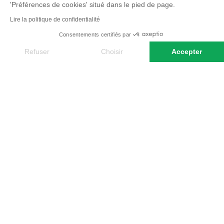
'Préférences de cookies' situé dans le pied de page.
!Hébergements accu
confortables.Depa
Lire la politique de confidentialité
nature garantis.
Consentements certifiés par
Refuser
Choisir
Accepter
Axeptio consent
Plateforme de Gestion du Consentement : Personnalisez vos O
Notre plateforme vous permet d'adapter et de gérer vos paramètr
NOTRE ARTICLE SUR L' ALLEMAGNE