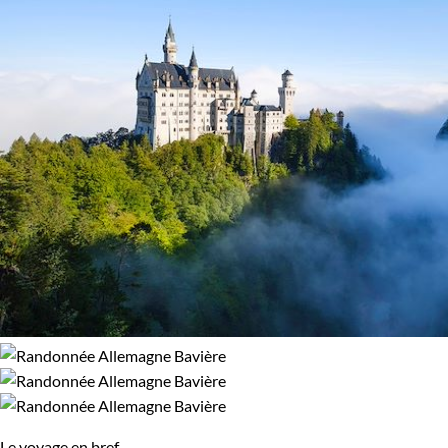
glaciers du Spitzberg. Peut-être préférez-vous une expérience
97% de satisfaction
(
73 avis
)
plus puissante, comme gravir les pentes du Kilimandjaro ou
simplement explorer les volcans d'Auvergne.
Chaque voyage est soigneusement organisé pour vous offrir
une expérience authentique et enrichissante. Profitez-en
pour découvrir des destinations spectaculaires et vivre des
moments uniques.
Le voyage en bref