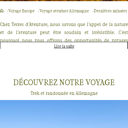
Voyage Europe
Voyage aventure Allemagne
Dernières minutes
Chez Terres d'Aventure, nous savons que l'appel de la nature
et de l'aventure peut être soudain et irrésistible. C'est
pourquoi nous vous offrons des opportunités de voyages
Lire la suite
d'aventure en dernières minutes, parfaits pour les
explorateurs spontanés. Que vous rêviez de traverser des
paysages majestueux, de vous immerger dans la beauté
sauvage ou de relever des défis physiques stimulants, nous
DÉCOUVREZ NOTRE
VOYAGE
avons le voyage qu'il vous faut.
Trek et randonnée en Allemagne
Nos offres de dernières minutes comprennent des treks
inoubliables, des randonnées dans des lieux emblématiques
et des croisières exploratoires. Imaginez-vous parcourant les
sentiers escarpés du GR20 en Corse, ou naviguant parmi les
Dernières minutes
Allemagne