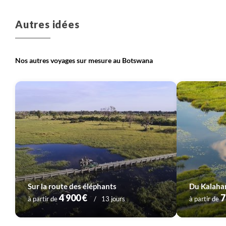
Autres idées
Nos autres voyages sur mesure au Botswana
Sur la route des éléphants
4 900 €
7
à partir de
13 jours
à partir de