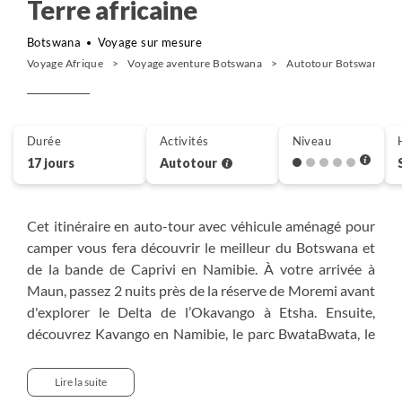
Terre africaine
Botswana
Voyage sur mesure
Voyage Afrique
Voyage aventure Botswana
Autotour Botswana
Durée
Activités
Niveau
17 jours
Autotour
Cet itinéraire en auto-tour avec véhicule aménagé pour
camper vous fera découvrir le meilleur du Botswana et
de la bande de Caprivi en Namibie. À votre arrivée à
Maun, passez 2 nuits près de la réserve de Moremi avant
d'explorer le Delta de l’Okavango à Etsha. Ensuite,
découvrez Kavango en Namibie, le parc BwataBwata, le
corridor de Mahango et la région de Mudumu. Explorez
le fleuve Chobe en bateau et en 4x4, puis visitez les
Lire la suite
mythiques chutes Victoria. Prolongez l’aventure si vous