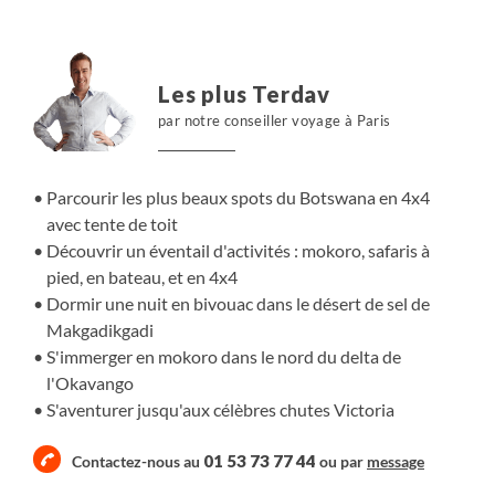
le souhaitez via Mkagadikgadi, avec une nuit de bivouac
sous les étoiles sur un désert salin. Dépaysement garanti
!
Les plus Terdav
par notre conseiller voyage à Paris
Mais vous pourriez aussi décider de vivre ce voyage
en Namibie autrement :
cet itinéraire est également
réalisable en Lodge ou en alternance de camping et
Parcourir les plus beaux spots du Botswana en 4x4
Lodge.
avec tente de toit
Découvrir un éventail d'activités : mokoro, safaris à
pied, en bateau, et en 4x4
Dormir une nuit en bivouac dans le désert de sel de
Makgadikgadi
S'immerger en mokoro dans le nord du delta de
l'Okavango
S'aventurer jusqu'aux célèbres chutes Victoria
01 53 73 77 44
Contactez-nous au
ou par
message