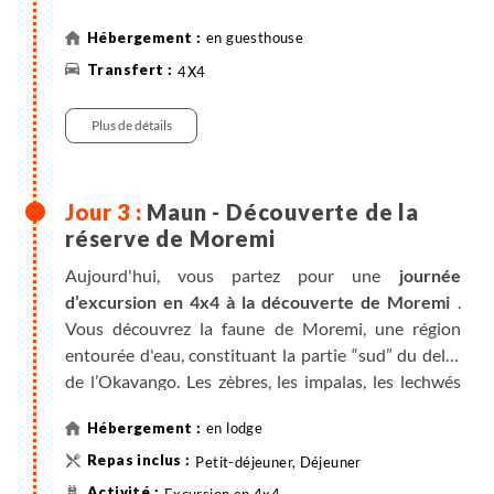
en guesthouse
4X4
Plus de détails
Maun - Découverte de la
réserve de Moremi
Aujourd'hui, vous partez pour une
journée
d’excursion en 4x4 à la découverte de Moremi
.
Vous découvrez la faune de Moremi, une région
entourée d'eau, constituant la partie “sud” du delta
de l’Okavango. Les zèbres, les impalas, les lechwés
cohabitent parfaitement dans les plaines inondées.
en lodge
La végétation est luxuriante, avec de nombreux
ébènes et les palmiers Hyphaene Petersiana sans
Petit-déjeuner, Déjeuner
cesse secoués par les troupeaux d'éléphants pour en
Excursion en 4x4