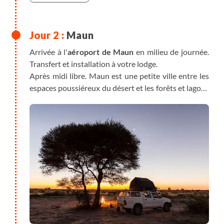
Maun
Arrivée à l'
aéroport de Maun
en milieu de journée.
Transfert et installation à votre lodge.
Après midi libre. Maun est une petite ville entre les
espaces poussiéreux du désert et les forêts et lagons
du Delta de l’Okavango. Les ânes et les chèvres
s’octroient la priorité du passage sur les routes.. Une
bonne entrée à matière, car bientôt il vous faudra
céder le passage aux éléphants !