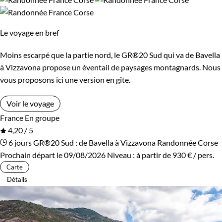
reconnecter avec la nature et l'histoire qui l'animent.
Confort
Le voyage en bref
Guide de voyage Corse
Bivouac, sous tente
Refuge, gîte, dortoir
Moins escarpé que la partie nord, le GR®20 Sud qui va de Bavella
Standard
Supérieur
à Vizzavona propose un éventail de paysages montagnards. Nous
vous proposons ici une version en gîte.
Itinérance
Voir le voyage
France
En groupe
Itinérant
Semi-itinérant
4,20 / 5
6 jours
GR®20 Sud : de Bavella à Vizzavona
Randonnée Corse
En étoile
Prochain départ le 09/08/2026
Niveau :
à partir de
930 €
/ pers.
Carte
Détails
Environnement
Bord de mer et îles
Forêts, collines, rivières et lacs