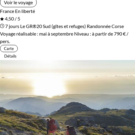
Voir le voyage
France
En liberté
4,50 / 5
7 jours
Le GR®20 Sud (gîtes et refuges)
Randonnée Corse
Voyage réalisable : mai à septembre
Niveau :
à partir de
790 €
/
pers.
Carte
Détails