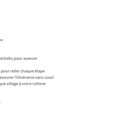
se
inichellu pour avancer
in pour relier chaque étape
savourer l’itinérance sans souci
que village à votre rythme
e