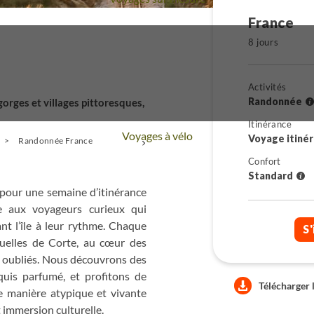
France
8 jours
Activités
Randonnée
orges et villages pittoresques,
Itinérance
Voyages à vélo
Voyage itiné
Randonnée France
+
Confort
Standard
e, pour une semaine d’itinérance
e aux voyageurs curieux qui
ant l’île à leur rythme. Chaque
S'
ruelles de Corte, au cœur des
s oubliés. Nous découvrons des
quis parfumé, et profitons de
Télécharger 
ne manière atypique et vivante
 immersion culturelle.