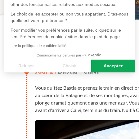
offrir des fonctionnalités relatives aux médias sociaux.
Le choix de les accepter ou non vous appartient. Dites-nous
quelle est votre préférence ?
Pour modifier vos préférences par la suite, cliquez sur le
en hôtel
lien 'Préférences de cookies' situé dans le pied de page.
Plus de détails
Lire la politique de confidentialité
Consentements certifiés par
Refuser
Choisir
Accepter
Bastia - Calvi
Axeptio consent
Plateforme de Gestion du Consentement : Personnalisez vos
Vous quittez Bastia et prenez le train en directio
Notre plateforme vous permet d'adapter et de gérer vos paramè
au cœur de la Balagne et de ses montagnes, avant
plonge dramatiquement dans une mer azur. Vous l
avant d'arriver à Calvi, terminus du train. Nuit à C