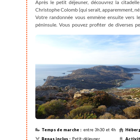
Après le petit déjeuner, découvrez la citadel
Christophe Colomb (qui serait, apparemment, né ic
Votre randonnée vous emmène ensuite vers le 
péninsule. Vous pouvez profiter de diverses pe
turquoise avant d'arriver au phare de la Reve
surplombant la péninsule. Nuit à Calvi.
entre 3h30 et 4h
Petit-déjeuner