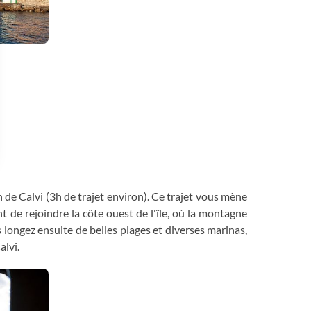
 Options
n de Calvi (3h de trajet environ). Ce trajet vous mène
tres de confidentialité, en garantissant la conformité avec les
 de rejoindre la côte ouest de l'île, où la montagne
ongez ensuite de belles plages et diverses marinas,
alvi.