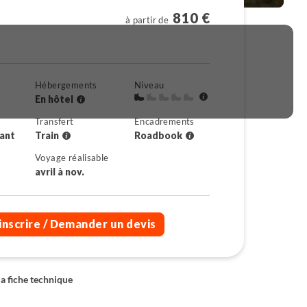
810 €
à partir de
Hébergements
Niveau
En hôtel
Transfert
Encadrements
rant
Train
Roadbook
Voyage réalisable
avril à nov.
inscrire
/ Demander un devis
la fiche technique