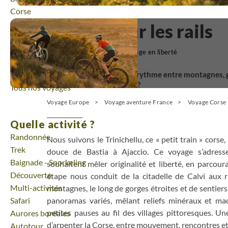
Voyage
Corse
Voyage
Massif Central
La Corse sur les rails
Voyage
Pays Basque et Sud-Ouest
Voyage
Provence - Côte d'Azur
(25)
Voyage en liberté
Voyage
Pyrénées
Parcourir la Corse à votre rythme entre montagnes, g
Voyage
Vallée de la Loire
envie de tenter l’aventure ?
Tous nos voyages
Voyage Europe
Voyage aventure France
Voyage Corse
Quelle activité ?
Randonnée
Nous suivons le Trinichellu, ce « petit train » cors
Trek
douce de Bastia à Ajaccio. Ce voyage s’adress
Baignade - Snorkeling
souhaitent mêler originalité et liberté, en parcour
Découverte
étape nous conduit de la citadelle de Calvi aux 
Multi-activités
montagnes, le long de gorges étroites et de sentier
Safari
panoramas variés, mêlant reliefs minéraux et ma
petites pauses au fil des villages pittoresques. U
Aurores boréales
d’arpenter la Corse, entre mouvement, rencontres et
Autotour