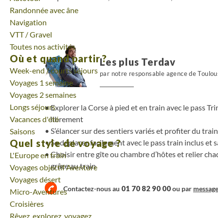
Randonnée avec âne
Navigation
VTT / Gravel
Toutes nos activités
Où et quand partir ?
Les plus Terdav
Week-end / courts séjours
par notre responsable agence de Toulou
Voyages 1 semaine
Voyages 2 semaines
Longs séjours
Explorer la Corse à pied et en train avec le pass Tr
Vacances d'été
librement
S’élancer sur des sentiers variés et profiter du tra
Saisons
Quel style de voyage ?
Se déplacer facilement avec le pass train inclus et 
Choisir entre gîte ou chambre d’hôtes et relier cha
L'Europe en train
grâce au train
Voyages objectif Aventure
Voyages désert
01 70 82 90 00
Contactez-nous au
ou par
messag
Micro-Aventures
Croisières
Rêvez, explorez, voyagez