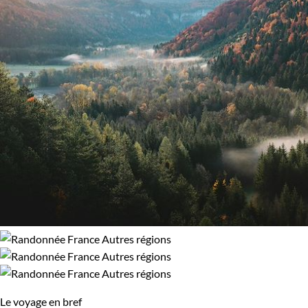
100% de satisfaction
(
8 avis
)
Budget
Moins de 750 €
De 750 à 1 250 €
Âge des enfants
Les 6/9 ans
Les 10/13 ans
Les 14/16 ans
Itinérance
Itinérant
En étoile
Le voyage en bref