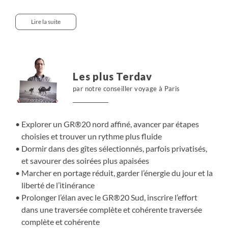
physique partagé, sans renoncer à une organisation
soignée.
Lire la suite
De Vizzavona à Asco, nous progressons dans une
ambiance alpine, entre lacs d’altitude, passages minéraux
et panoramas ouverts. Le parcours impose le
Les plus Terdav
mouvement juste, l’attention aux appuis, le plaisir d’une
par notre conseiller voyage à Paris
itinérance intense. Les étapes, parfois isolées, traversent
les zones de transhumance où l’échange avec les bergers
rappelle l’ancrage humain du territoire. Grâce au portage
Explorer un GR®20 nord affiné, avancer par étapes
réduit et à l’encadrement expert, nous marchons légers
choisies et trouver un rythme plus fluide
et concentrés. Une aventure collective, rythmée par
Dormir dans des gîtes sélectionnés, parfois privatisés,
l’effort, la lumière et le sentiment d’évasion durable.
et savourer des soirées plus apaisées
Marcher en portage réduit, garder l’énergie du jour et la
liberté de l’itinérance
Prolonger l’élan avec le GR®20 Sud, inscrire l’effort
dans une traversée complète et cohérente
traversée
complète et cohérente