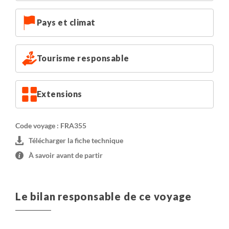
souvent payant.
Veuillez prévoir de l'argent liquide pour vos éventuelles
Pays et climat
dépenses sur place : la plupart des établissements
n'acceptent pas la carte bancaire.
Tourisme responsable
Extensions
Code voyage : FRA355
Télécharger la fiche technique
À savoir avant de partir
Le bilan responsable de ce voyage