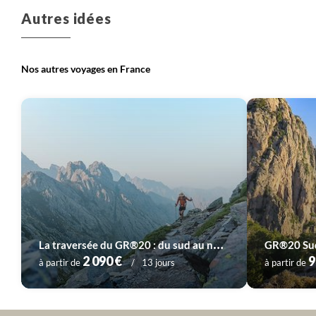
Voyage
Corse
Voyage
Massif Central
Autres idées
Nos autres voyages en France
Voyage
Provence - Côte d'Azur
Voyage
Pyrénées
Voyage
Sud-Ouest
Voyage
Vallée de la Loire
L
a traversée du GR®20 : du sud au nord
GR®20 Sud 
2 090 €
9
à partir de
13 jours
à partir de