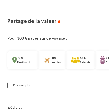
Partage de la valeur
Pour 100 € payés sur ce voyage :
73 €
0 €
11 €
6 
Destination
Aérien
Salariés
Au
En savoir plus
Notre approche :
Nous pensons qu’il est important que chaque
Vidéo