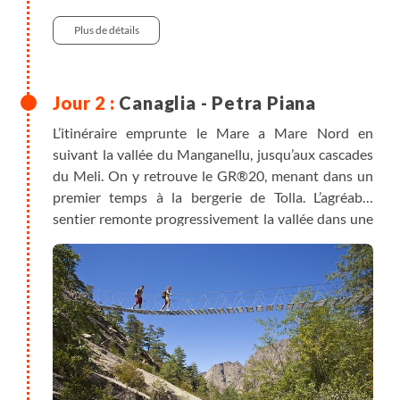
Plus de détails
Canaglia - Petra Piana
L’itinéraire emprunte le Mare a Mare Nord en
suivant la vallée du Manganellu, jusqu’aux cascades
du Meli. On y retrouve le GR®20, menant dans un
premier temps à la bergerie de Tolla. L’agréable
sentier remonte progressivement la vallée dans une
forêt de pins qui recouvrent aujourd’hui les anciens
pâturages d’estives. Les bergeries de Gialgo
marquent encore cette tradition pastorale. Un
dernier effort sera nécessaire pour rejoindre le
refuge de Petra Piana. Nuit en bivouac.