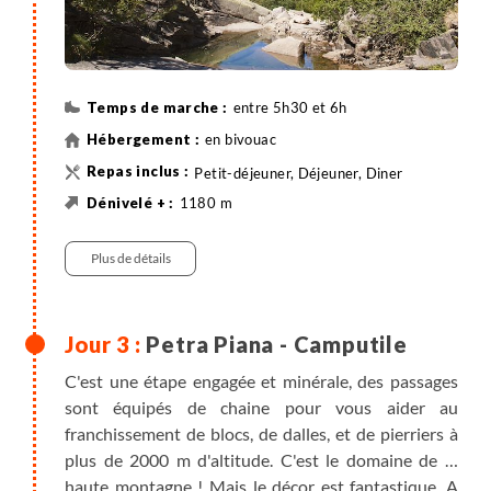
entre 5h30 et 6h
en bivouac
Petit-déjeuner, Déjeuner, Diner
1180 m
50 m
11 km
Randonnée
Plus de détails
Petra Piana - Camputile
C'est une étape engagée et minérale, des passages
sont équipés de chaine pour vous aider au
franchissement de blocs, de dalles, et de pierriers à
plus de 2000 m d'altitude. C'est le domaine de la
haute montagne ! Mais le décor est fantastique. A