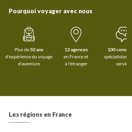
campement juste pour les
nouveaux projets et développer des nouveaux
personnes de grande taille et
voyages.
Pourquoi voyager avec nous
petits-déjeuners trop maigres
en gîte. ​Malgré cela, une très
belle aventure que je
recommande !
Plus de
50 ans
12 agences
100 conseil
d'expérience du voyage
spécialistes à
d'aventure
à l'étranger
service
Les régions en France