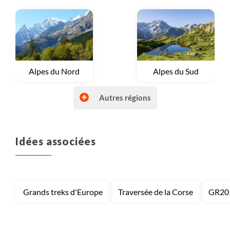
Voyage
Alpes du Nord
Voyage
Alpes du Sud
Autres régions
Idées associées
Voyage
Autres régions (France)
Voyage
Bretagne et Normandie
Grands treks d'Europe
Traversée de la Corse
GR20