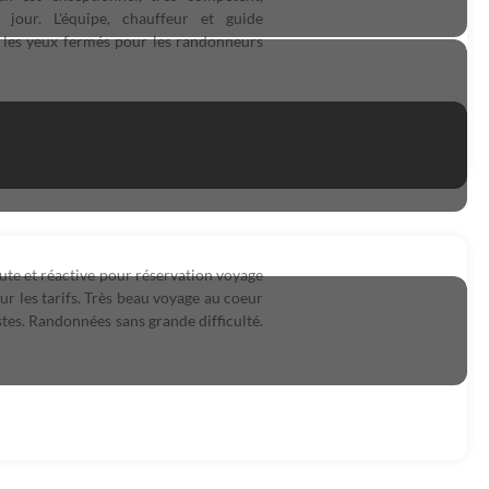
e jour. L'équipe, chauffeur et guide
, les yeux fermés pour les randonneurs
ute et réactive pour réservation voyage
r les tarifs. Très beau voyage au coeur
stes. Randonnées sans grande difficulté.