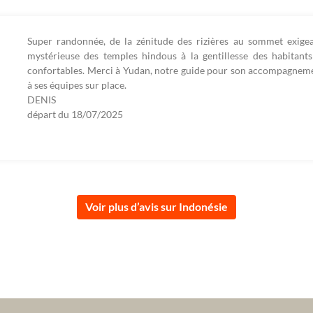
Super randonnée, de la zénitude des rizières au sommet exige
mystérieuse des temples hindous à la gentillesse des habitant
confortables. Merci à Yudan, notre guide pour son accompagnement
à ses équipes sur place.
DENIS
départ du
18/07/2025
Voir plus d’avis sur Indonésie