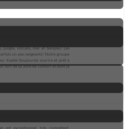
, jungle, volcans, mer et temples! Les
 parfois un peu exigeants! Notre groupe
ur Kadek (toujoursle sourire et prêt à
ui sort de sa zone de confort et dont je
n est exceptionnel, très compétent,