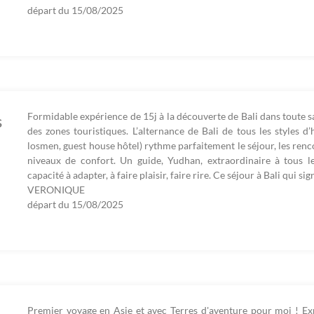
départ du
15/08/2025
Formidable expérience de 15j à la découverte de Bali dans toute sa
s
des zones touristiques. L’alternance de Bali de tous les styles d’
losmen, guest house hôtel) rythme parfaitement le séjour, les renco
niveaux de confort. Un guide, Yudhan, extraordinaire à tous le
capacité à adapter, à faire plaisir, faire rire. Ce séjour à Bali qui s
VERONIQUE
départ du
15/08/2025
Premier voyage en Asie et avec Terres d'aventure pour moi ! Exp