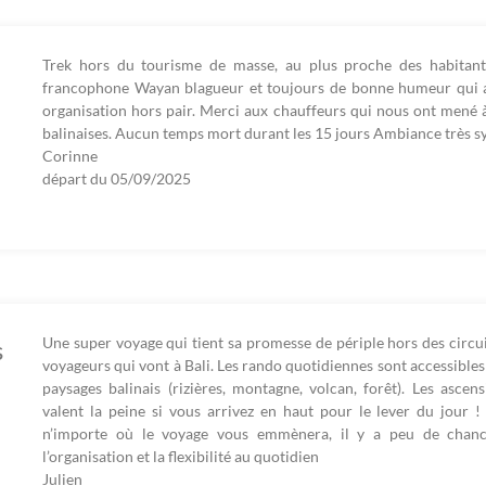
Trek hors du tourisme de masse, au plus proche des habitant
francophone Wayan blagueur et toujours de bonne humeur qui a f
organisation hors pair. Merci aux chauffeurs qui nous ont mené 
balinaises. Aucun temps mort durant les 15 jours Ambiance très 
Corinne
départ du
05/09/2025
Une super voyage qui tient sa promesse de périple hors des circuit
s
voyageurs qui vont à Bali. Les rando quotidiennes sont accessible
paysages balinais (rizières, montagne, volcan, forêt). Les asce
valent la peine si vous arrivez en haut pour le lever du jour ! 
n’importe où le voyage vous emmènera, il y a peu de chan
l’organisation et la flexibilité au quotidien
Julien