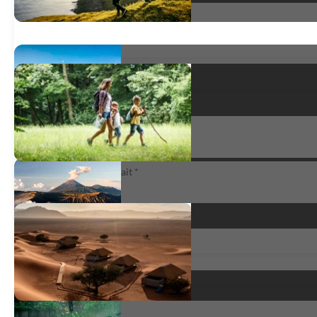
L'aventure à Bali:)
Grande traversée de Bali
satisfait
*