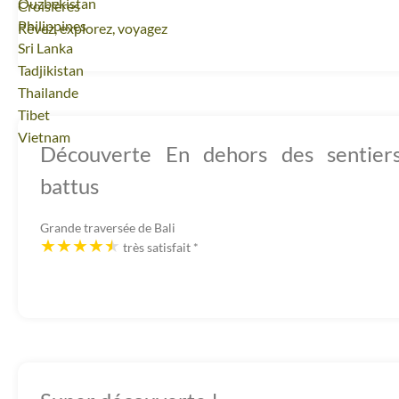
Voyage
Ouzbekistan
Croisières
Voyage
Philippines
Rêvez, explorez, voyagez
Voyage
Sri Lanka
Voyage
Tadjikistan
Voyage
Thailande
Voyage
Tibet
Voyage
Vietnam
Découverte En dehors des sentier
battus
Grande traversée de Bali
très satisfait
*