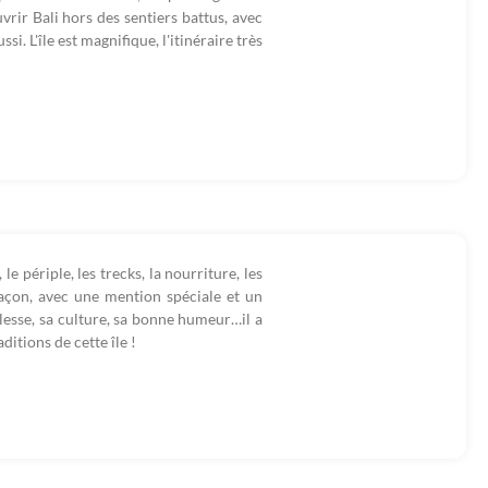
uvrir Bali hors des sentiers battus, avec
i. L'île est magnifique, l'itinéraire très
e périple, les trecks, la nourriture, les
façon, avec une mention spéciale et un
lesse, sa culture, sa bonne humeur…il a
ditions de cette île !