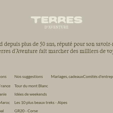
 depuis plus de 50 ans, réputé pour son savoir-
rres d'Aventure fait marcher des milliers de v
ions
Nos suggestions
Mariages, cadeaux
Comités d'entrep
France
Tour du mont Blanc
anie
Idées de weekends
Maroc
Les 10 plus beaux treks - Alpes
al
GR20 - Corse