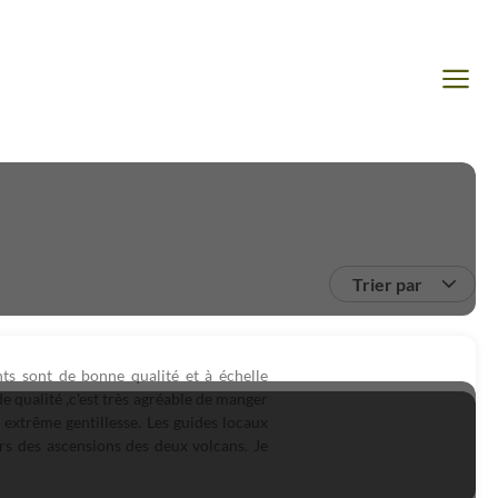
Trier par
ts sont de bonne qualité et à échelle
de qualité ,c'est très agréable de manger
e extrême gentillesse. Les guides locaux
ors des ascensions des deux volcans. Je