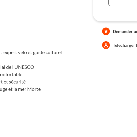
Demander une
Télécharger 
 expert vélo et guide culturel
dial de l’UNESCO
confortable
t et sécurité
uge et la mer Morte
e