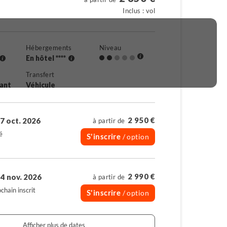
Inclus : vol
Hébergements
Niveau
En hôtel ****
Transfert
rant
Véhicule
2 950 €
7 oct. 2026
à partir de
é
S'inscrire
/ option
2 990 €
4 nov. 2026
à partir de
chain inscrit
S'inscrire
/ option
Afficher plus de dates