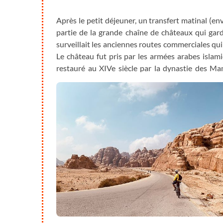
Après le petit déjeuner, un transfert matinal (e
partie de la grande chaîne de châteaux qui gard
surveillait les anciennes routes commerciales qu
Le château fut pris par les armées arabes islam
restauré au XIVe siècle par la dynastie des M
excellent chemin de terre qui contourne le plate
du Jourdain. Il y a quelques montées courtes e
vraiment agréable du trajet et le véhicule d'ass
rejoignons ensuite la route et continuons vers le s
nous pédalons quelques kilomètres de plus afin d
les montagnes et profiter de l'hospitalité des Béd