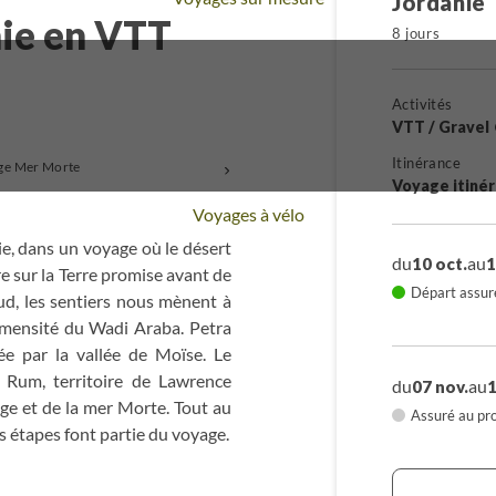
Jordanie
nie en VTT
8 jours
Activités
VTT / Gravel
Itinérance
ge Mer Morte
+
Voyage itiné
Voyages à vélo
ie, dans un voyage où le désert
du
au
10 oct.
1
re sur la Terre promise avant de
Départ assur
ud, les sentiers nous mènent à
immensité du Wadi Araba. Petra
ée par la vallée de Moïse. Le
i Rum, territoire de Lawrence
du
au
07 nov.
1
uge et de la mer Morte. Tout au
Assuré au pro
des étapes font partie du voyage.