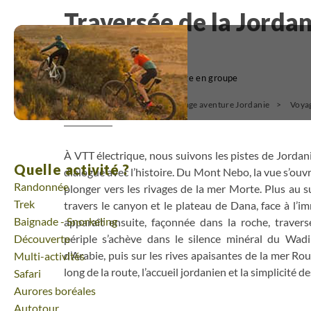
Traversée de la Jorda
électrique
(3)
Voyage en groupe
Voyage Moyen-Orient
Voyage aventure Jordanie
Voya
À VTT électrique, nous suivons les pistes de Jordan
Quelle activité ?
dialogue avec l’histoire. Du Mont Nebo, la vue s’ouv
Randonnée
plonger vers les rivages de la mer Morte. Plus au s
Trek
travers le canyon et le plateau de Dana, face à l’
Baignade - Snorkeling
apparaît ensuite, façonnée dans la roche, travers
Découverte
périple s’achève dans le silence minéral du Wad
d’Arabie, puis sur les rives apaisantes de la mer Ro
Multi-activités
long de la route, l’accueil jordanien et la simplicité 
Safari
Aurores boréales
Autotour