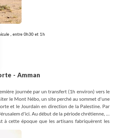
icule , entre 0h30 et 1h
orte - Amman
 Options
tres de confidentialité, en garantissant la conformité avec les
emière journée par un transfert (1h environ) vers le
visiter le Mont Nébo, un site perché au sommet d'une
rte et le Jourdain en direction de la Palestine. Par
érusalem d'ici. Au début de la période chrétienne, le
t à cette époque que les artisans fabriquèrent les
au cours du siècle dernier. Après un court transfert
élos jusqu'à la vallée du Jourdain et la Mer Morte où