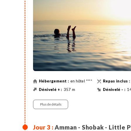
nous enfilons nos maillots de bain afin de profit
la flottaison sur cette étendue d'eau bleue. Trans
en hôtel ****
357 m
1
VTT
39 km
Vé
Plus de détails
Amman - Shobak - Little 