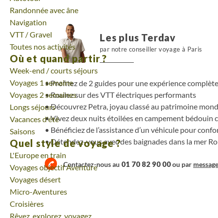
Randonnée avec âne
Navigation
VTT / Gravel
Les plus Terdav
Toutes nos activités
par notre conseiller voyage à Paris
Où et quand partir ?
Week-end / courts séjours
Voyages 1 semaine
Profitez de 2 guides pour une expérience complète :
Voyages 2 semaines
Roulez sur des VTT électriques performants
Découvrez Petra, joyau classé au patrimoine mon
Longs séjours
Vivez deux nuits étoilées en campement bédouin 
Vacances d'été
Bénéficiez de l’assistance d’un véhicule pour confor
Saisons
Détendez-vous avec des baignades dans la mer Ro
Quel style de voyage ?
L'Europe en train
01 70 82 90 00
Contactez-nous au
ou par
messag
Voyages objectif Aventure
Voyages désert
Micro-Aventures
Croisières
Rêvez, explorez, voyagez