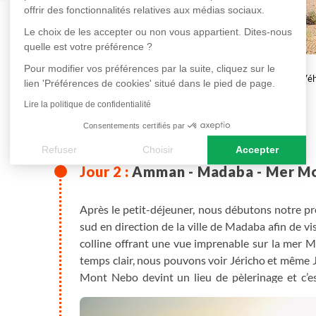
offrir des fonctionnalités relatives aux médias sociaux.
Le choix de les accepter ou non vous appartient. Dites-nous
quelle est votre préférence ?
Pour modifier vos préférences par la suite, cliquez sur le
en hôtel ****
Véh
lien 'Préférences de cookies' situé dans le pied de page.
Lire la politique de confidentialité
Plus de détails
Consentements certifiés par
Refuser
Choisir
Accepter
Amman - Madaba - Mer M
Axeptio consent
Plateforme de Gestion du Consentement : Personnalisez vos
Notre plateforme vous permet d'adapter et de gérer vos paramè
Après le petit-déjeuner, nous débutons notre pr
sud en direction de la ville de Madaba afin de 
colline offrant une vue imprenable sur la mer Mo
temps clair, nous pouvons voir Jéricho et même J
Mont Nebo devint un lieu de pèlerinage et c’es
superbes sols en mosaïques, qui ont été excavés 
vers le village de Fayha, nous enfourchons les v