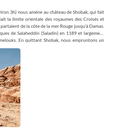
nviron 3h) nous amène au château de Shobak, qui fait
ait la limite orientale des royaumes des Croisés et
i partaient de la côte de la mer Rouge jusqu'à Damas.
iques de Salaheddin (Saladin) en 1189 et largement
amelouks. En quittant Shobak, nous empruntons un
au oriental et offre une vue magnifique sur la vallée
t raides le long du chemin, mais c'est une partie
istance est toujours présent en cas de fatigue. Nous
ud en direction de Little Petra pour une visite. Enfin,
e nous installer dans notre camp du soir entouré par
ouins.