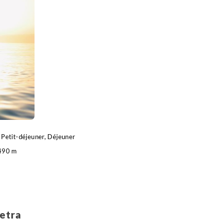
er de ces nombreux bienfaits et tenter l'expérience de
fert retour (1h environ) et nuit à Amman.
Petit-déjeuner, Déjeuner
490 m
hicule , entre 2h et 2h30
Petra