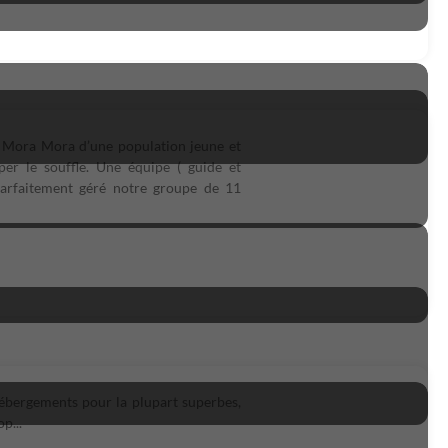
e, Mora Mora d’une population jeune et
er le souffle. Une équipe ( guide et
 parfaitement géré notre groupe de 11
hébergements pour la plupart superbes,
p...