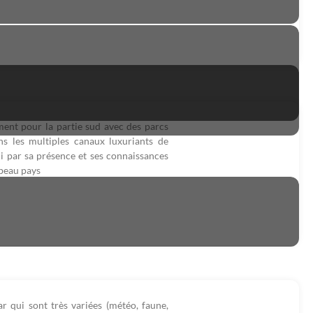
ment pour la partie sud avec des parcs
ns les multiples canaux luxuriants de
i par sa présence et ses connaissances
 beau pays
r qui sont très variées (météo, faune,