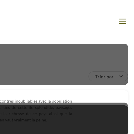
Trier par
ncontres inoubliables avec la population
rties de cette île splendide, paysages
de la richesse de ce pays ainsi que la
n vaut vraiment la peine.