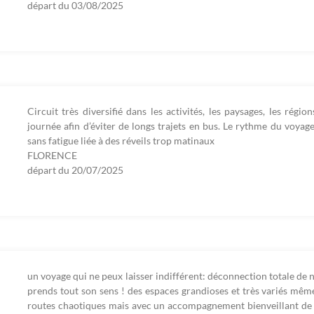
départ du
03/08/2025
Circuit très diversifié dans les activités, les paysages, les rég
journée afin d’éviter de longs trajets en bus. Le rythme du voyage
sans fatigue liée à des réveils trop matinaux
FLORENCE
départ du
20/07/2025
un voyage qui ne peux laisser indifférent: déconnection totale de n
prends tout son sens ! des espaces grandioses et très variés mêm
routes chaotiques mais avec un accompagnement bienveillant de l