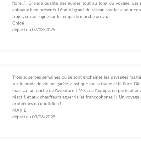
flore...). Grande qualité des guides tout au long du voyage. Les
animaux bien présents. L'état dégradé du réseau routier a pour c
trajet, ce qui rogne sur le temps de marche prévu.
Chloé
départ du
07/08/2025
Trois superbes semaines où se sont enchaînés les paysages magnif
sur le mode de vie malgache, ainsi que sur la faune et la flore. B
mais ça fait partie de l'aventure ! Merci à l'équipe, en particulier
réactif, et aux chauffeurs aguerris (et francophones !). Un voyage qu
problèmes du quotidien !
MARIE
départ du
03/08/2025