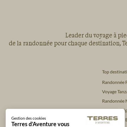
Leader du voyage à pied
de la randonnée pour chaque destination, Te
Top destinat
Randonnée 
Voyage Tanz
Randonnée 
Trekking Nép
Gestion des cookies
Randonnée 
Terres d’Aventure vous