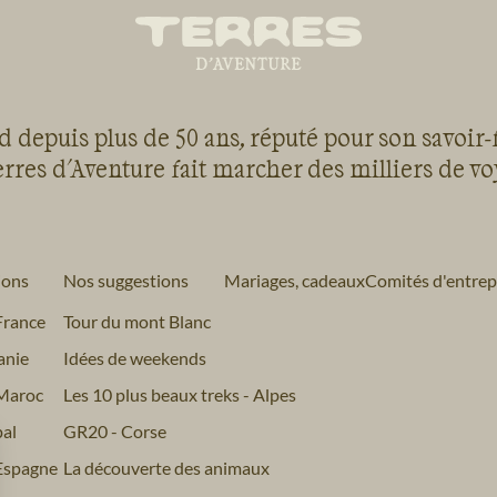
 depuis plus de 50 ans, réputé pour son savoir-
rres d'Aventure fait marcher des milliers de v
ions
Nos suggestions
Mariages, cadeaux
Comités d'entrep
France
Tour du mont Blanc
anie
Idées de weekends
Maroc
Les 10 plus beaux treks - Alpes
al
GR20 - Corse
Espagne
La découverte des animaux