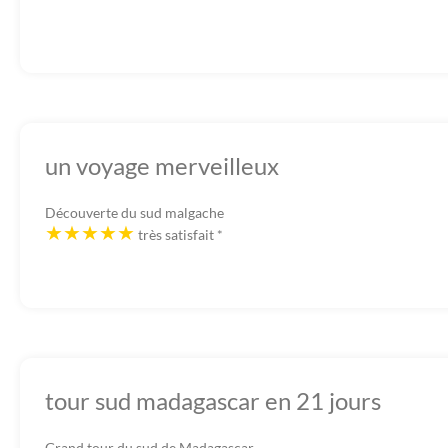
un voyage merveilleux
Découverte du sud malgache
très satisfait
*
tour sud madagascar en 21 jours
Grand tour du sud de Madagascar