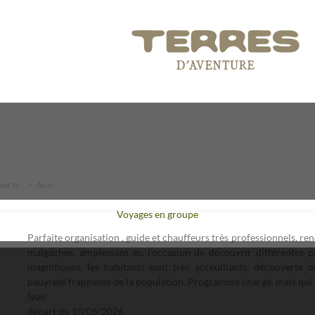
verte
Avis
Voyages en groupe
Parfaite organisation , guide et chauffeurs très professionnels, re
malgaches, amplemant eu l'occasion de découvrir différentes pa
magnifiques, les habitants sont très acceuillants, découverte 
pauvreté frappante de la population. Programme chargé, mais qui e
Ivan
départ du
10/05/2026