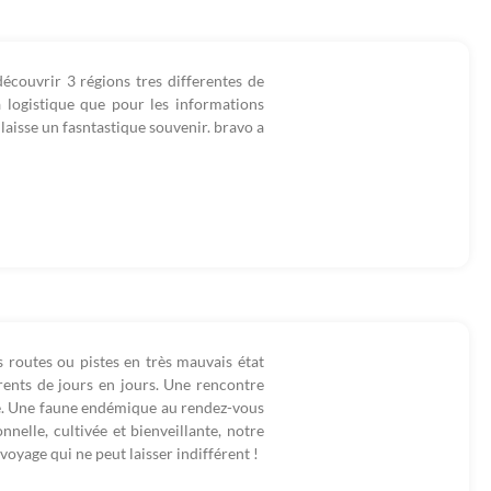
écouvrir 3 régions tres differentes de
 logistique que pour les informations
laisse un fasntastique souvenir. bravo a
s routes ou pistes en très mauvais état
rents de jours en jours. Une rencontre
nte. Une faune endémique au rendez-vous
elle, cultivée et bienveillante, notre
voyage qui ne peut laisser indifférent !