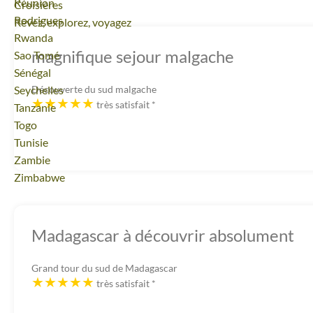
Voyage
Réunion
Croisières
Voyage
Rodrigues
Rêvez, explorez, voyagez
Voyage
Rwanda
magnifique sejour malgache
Voyage
Sao Tomé
Voyage
Sénégal
Voyage
Seychelles
Découverte du sud malgache
très satisfait
*
Voyage
Tanzanie
Voyage
Togo
Voyage
Tunisie
Voyage
Zambie
Voyage
Zimbabwe
Madagascar à découvrir absolument
Grand tour du sud de Madagascar
très satisfait
*