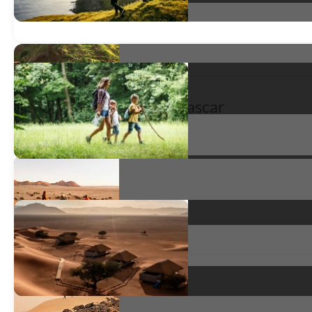
Grand tour de Madagascar
Grand tour du sud de Madagascar
très satisfait
*
Le Sud Malgache