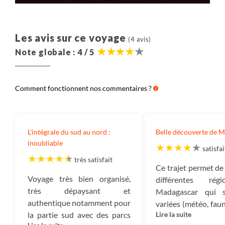
Aérien :
Il s’agit du montant correspondant au prix
du billet d’avion.
Les avis sur ce voyage
(4 avis)
Note globale : 4 / 5
Salariés :
Ce montant correspond à l’ensemble des
sommes versées à nos collaborateurs et qui ont en
charge la création, l’exploitation et l’organisation de
Comment fonctionnent nos commentaires ?
votre voyage ainsi que leur gestion administrative.
Autres frais :
Les autres frais correspondent aux
frais de fonctionnement de notre entreprise : nos
L'intégrale du sud au nord :
Belle découverte de 
loyers, électricité, assurances, frais bancaires, etc.
inoubliable
satisfai
Impôts :
Ce montant est destiné à payer tous les
très satisfait
Ce trajet permet de
impôts qui sont dus : TVA, Impôt sur les sociétés, et
Voyage très bien organisé,
différentes ré
autres impôts.
très dépaysant et
Madagascar qui s
authentique notamment pour
variées (météo, faune,
Mécénat :
Ce sont les montants dédiés à nos projets
la partie sud avec des parcs
Lire la suite
Grande qualité d
de reforestation nous permettant d’absorber 100%