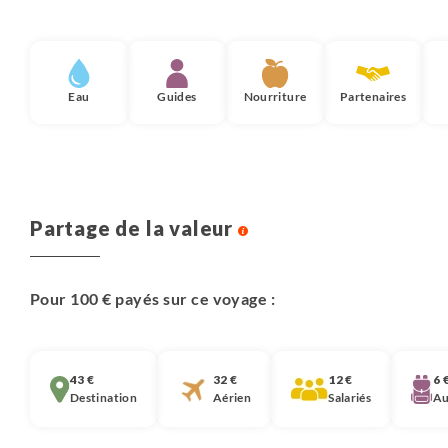
Eau
Guides
Nourriture
Partenaires
Partage de la valeur
Pour 100 € payés sur ce voyage :
43 €
32 €
12 €
6 
Destination
Aérien
Salariés
Au