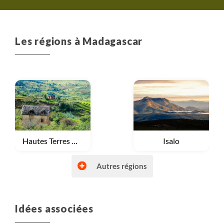
Les régions à Madagascar
Voyage
Hautes Terres malgaches
Voyage
Isalo
Autres régions
Idées associées
Voyage
Nord Malgache et Nosy bé
Voyage
Tsingy Ankarana et Bemahara