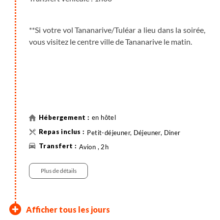
**Si votre vol Tananarive/Tuléar a lieu dans la soirée,
vous visitez le centre ville de Tananarive le matin.
en hôtel
Petit-déjeuner, Déjeuner, Diner
Avion , 2h
Plus de détails
Tuléar – ONG Eau Coco -
Parc national de l'Isalo :
Ranohira – Fianarantsoa
Fianarantsoa – Canal des
Ambinanyfaraony –
Manakara – Ranomafana
Parc national de
Ranomafana –Ambositra -
Antsirabe –Antananarivo
Tananarive - Diego Suarez
Randonnée à la Montagne
Diego Suarez - Montagne
Montagne d'Ambre -
Découverte du massif de
Ankarana ouest - Ambanja
Nosy Be - snorkeling à
Nosy Be - Vol retour
France
Afficher tous les jours