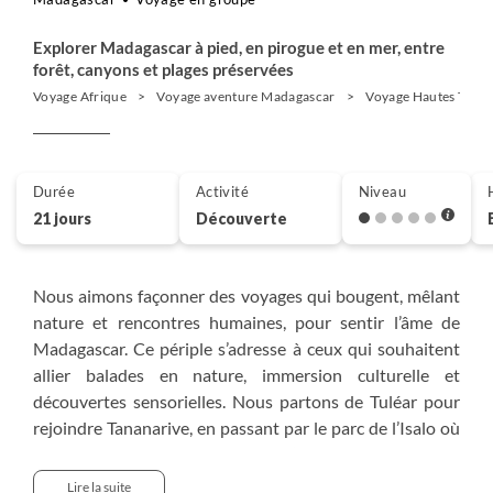
Explorer Madagascar à pied, en pirogue et en mer, entre
forêt, canyons et plages préservées
Voyage Afrique
Voyage aventure Madagascar
Voyage Hautes Terre
Durée
Activité
Niveau
21 jours
Découverte
Nous aimons façonner des voyages qui bougent, mêlant
nature et rencontres humaines, pour sentir l’âme de
Madagascar. Ce périple s’adresse à ceux qui souhaitent
allier balades en nature, immersion culturelle et
découvertes sensorielles. Nous partons de Tuléar pour
rejoindre Tananarive, en passant par le parc de l’Isalo où
nous randonnons, les plateaux d’Ihorombe et le canal
des Pangalanes, nous découvrons la richesse humaine et
Lire la suite