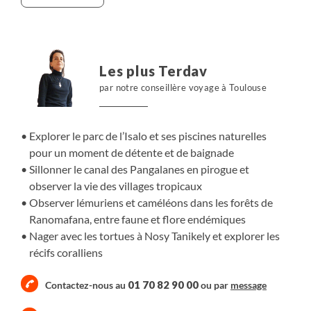
naturelle du centre du pays.
Nous nous envolons ensuite vers Diego Suarez, la
montagne d’Ambre et le massif de l’Ankarana qui nous
dévoilent une nature tropicale luxuriante, avant de
Les plus Terdav
conclure sur les plages et les récifs coralliens de Nosy Be.
par notre conseillère voyage à Toulouse
Une belle aventure qui fait vivre deux voyages en un.
Explorer le parc de l’Isalo et ses piscines naturelles
pour un moment de détente et de baignade
Sillonner le canal des Pangalanes en pirogue et
observer la vie des villages tropicaux
Observer lémuriens et caméléons dans les forêts de
Ranomafana, entre faune et flore endémiques
Nager avec les tortues à Nosy Tanikely et explorer les
récifs coralliens
01 70 82 90 00
Contactez-nous au
ou par
message