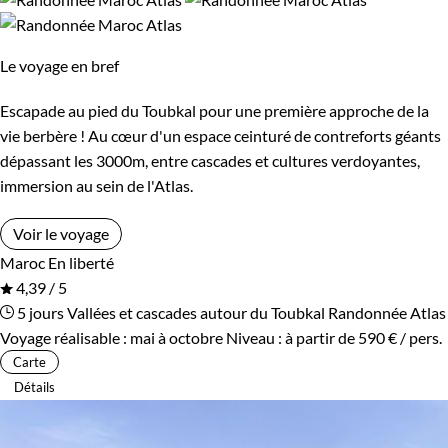
Âge des enfants
Le voyage en bref
Les 6/9 ans
Les 10/13 ans
Escapade au pied du Toubkal pour une première approche de la
vie berbère ! Au cœur d'un espace ceinturé de contreforts géants
Confort
dépassant les 3000m, entre cascades et cultures verdoyantes,
immersion au sein de l'Atlas.
Bivouac, sous tente
Refuge, gîte, dortoir
Voir le voyage
Standard
Supérieur
Maroc
En liberté
4,39 / 5
5 jours
Vallées et cascades autour du Toubkal
Randonnée Atlas
Itinérance
Voyage réalisable : mai à octobre
Niveau :
à partir de
590 €
/ pers.
Carte
Itinérant
En étoile
Détails