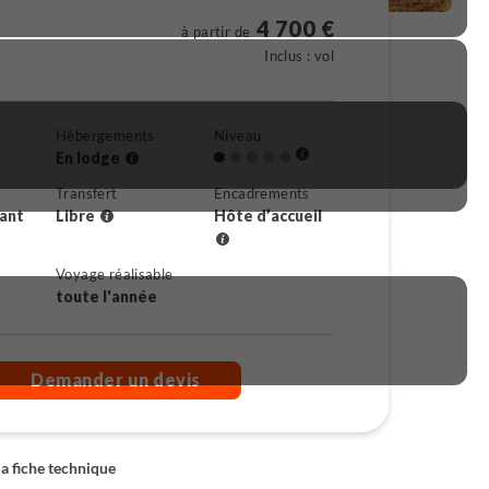
4 700 €
à partir de
Inclus : vol
Hébergements
Niveau
En lodge
Transfert
Encadrements
rant
Libre
Hôte d’accueil
Voyage réalisable
toute l'année
Demander un devis
la fiche technique