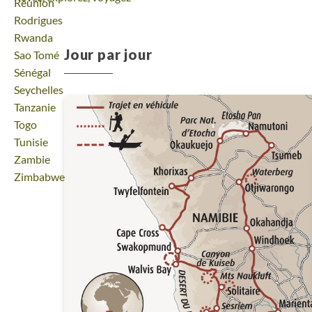
Voyage
Réunion
Voyage
Rodrigues
Voyage
Rwanda
Jour par jour
Voyage
Sao Tomé
Voyage
Sénégal
Voyage
Seychelles
Voyage
Tanzanie
Voyage
Togo
Voyage
Tunisie
Voyage
Zambie
Voyage
Zimbabwe