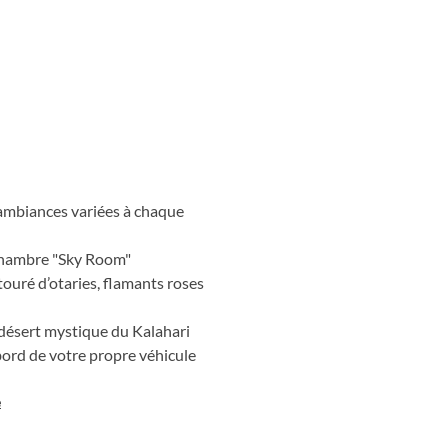
r de la Namibie réside dans
ages, très peu peuplés par les
 espèces uniques de sa flore et
ne naturel extraordinaire, une
 ambiances variées à chaque
 chambre "Sky Room"
touré d’otaries, flamants roses
 désert mystique du Kalahari
bord de votre propre véhicule
e