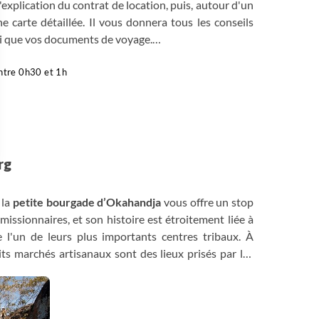
l'explication du contrat de location, puis, autour d'un
ne carte détaillée. Il vous donnera tous les conseils
si que vos documents de voyage.
ntre 0h30 et 1h
lle de Windhoek.
tude de 1654 mètres au cœur du Khomashochland, un
e cœur et le nerf central du pays. Elle fut appelée par
" ou "eau de feu" en raison des nombreuses sources
rg
 Options
 la
petite bourgade d’Okahandja
vous offre un stop
tres de confidentialité, en garantissant la conformité avec les
 missionnaires, et son histoire est étroitement liée à
 l'un de leurs plus importants centres tribaux. À
tits marchés artisanaux sont des lieux prisés par les
, et les achats réalisés ici aident à soutenir la