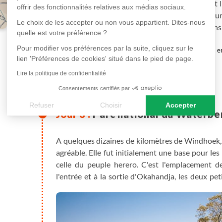
les formalités de prise en charge de la voiture et 
offrir des fonctionnalités relatives aux médias sociaux.
verre, il vous expliquera votre itinéraire avec u
Le choix de les accepter ou non vous appartient. Dites-nous
dont vous aurez besoin lors de votre voyage, ain
quelle est votre préférence ?
Pour modifier vos préférences par la suite, cliquez sur le
Prise en charge de votre véhicule de location.
en hôtel
4X4 , e
lien 'Préférences de cookies' situé dans le pied de page.
Lire la politique de confidentialité
Selon votre horaire d'arrivée, tour possible de vi
Plus de détails
La capitale de la Namibie se trouve à une alti
Consentements certifiés par
plateau vallonné du centre du pays. La ville est l
Refuser
Choisir
Accepter
les premiers indigènes "l'endroit de la vapeur
Parc national du Waterbe
Axeptio consent
Plateforme de Gestion du Consentement : Personnalisez vos
chaudes qui entourent la ville.
A quelques dizaines de kilomètres de Windhoek,
Notre plateforme vous permet d'adapter et de gérer vos paramè
agréable. Elle fut initialement une base pour les
celle du peuple herero. C'est l'emplacement de
l'entrée et à la sortie d'Okahandja, les deux pe
touristes en recherche de souvenirs de voyage
communauté locale.