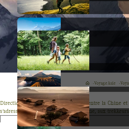
Voyage Asie
Voya
Direction le Népal, petit pays coincé entre la Chine et
s’adressent aux passionnés de montagne, aux trekkeur
chaîne de l’Himalaya et peut-être les pentes du mont Ever