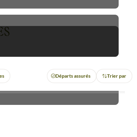
ure propose une palette très
est" niveau 5 chaussures qui
ES
imatation afin de garantir des
ise de Gokyo
, la traversée des
de la Rolwaling
, le passage du
res
Départs assurés
Trier par
e de 6 cols à plus de 5000m,