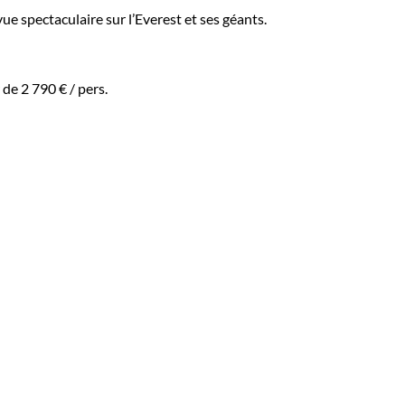
ue spectaculaire sur l’Everest et ses géants.
r de
2 790 €
/ pers.