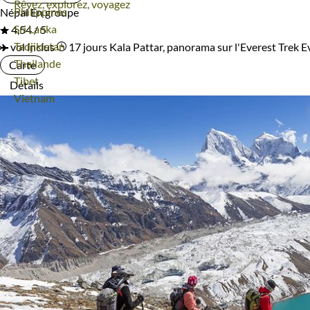
Rêvez, explorez, voyagez
Voyage
Philippines
Népal
En groupe
Voyage
Sri Lanka
4,54 / 5
Voyage
Tadjikistan
vol inclus
17 jours
Kala Pattar, panorama sur l'Everest
Trek E
Voyage
Thailande
Carte
Voyage
Tibet
Détails
Voyage
Vietnam