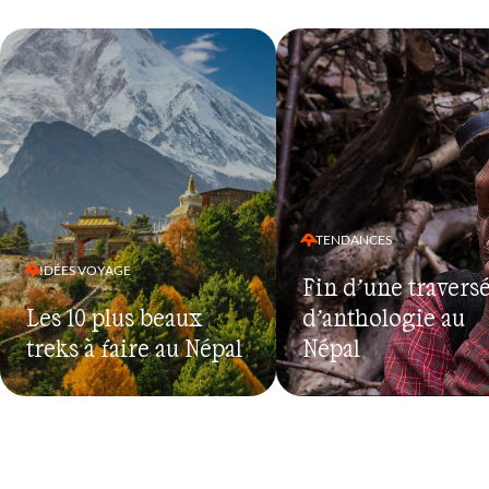
TENDANCES
IDÉES VOYAGE
Fin d’une travers
Les 10 plus beaux
d’anthologie au
treks à faire au Népal
Népal