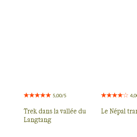
AVIS VOYAGEURS AU
LANGTANG
Des retours authentiques pour vous aider à choisir en
toute transparence.
Voir tous les avis
Trek dans la vallée du
Le Népal tr
Langtang