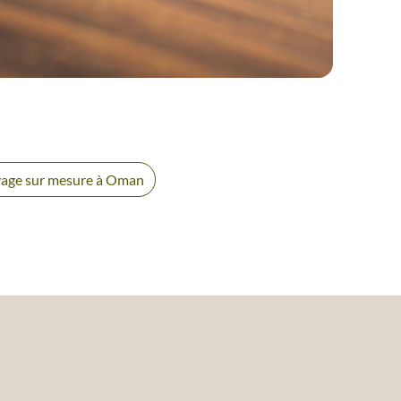
VOYAGE
MONTAGNES AKHDAR ET SHAMS
age sur mesure à Oman