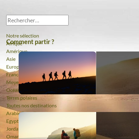
Notre sélection
Comment partir ?
Afrique
Amérique
Asie
Europe
France
Moyen-Orient
Océanie
Terres polaires
Toutes nos destinations
Voyage
Arabie Saoudite
Voyage
Egypte
Voyage
Jordanie
Voyage
Oman