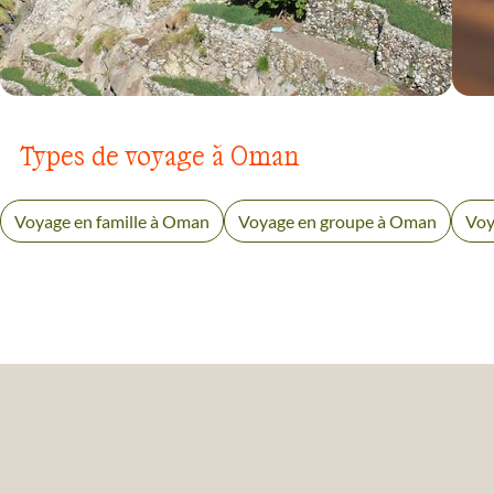
VOYAGE
CANYON ET OASIS
Types de voyage à Oman
Voyage en famille à Oman
Voyage en groupe à Oman
Voy