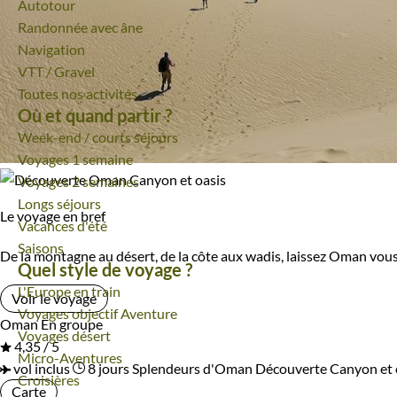
Autotour
Randonnée avec âne
Navigation
VTT / Gravel
Toutes nos activités
Où et quand partir ?
Week-end / courts séjours
Voyages 1 semaine
Voyages 2 semaines
Longs séjours
Le voyage en bref
Vacances d'été
Saisons
De la montagne au désert, de la côte aux wadis, laissez Oman vou
Quel style de voyage ?
L'Europe en train
Voir le voyage
Voyages objectif Aventure
Oman
En groupe
Voyages désert
4,35 / 5
Micro-Aventures
vol inclus
8 jours
Splendeurs d'Oman
Découverte Canyon et 
Croisières
Carte