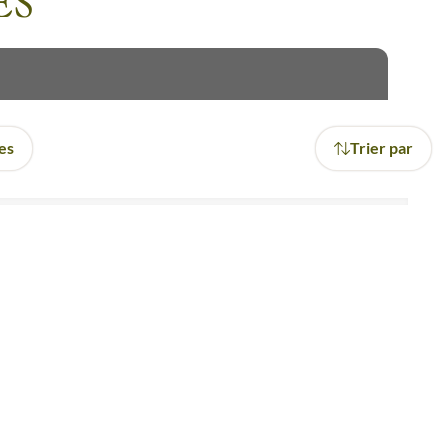
ES
res
Trier par