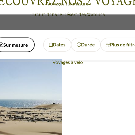
ÉCOUVREZ NOS
2
VOYAG
Voyages sur mesure
Circuit dans le Désert des Wahibas
Dates
Durée
Plus de filt
Sur mesure
Voyages à vélo