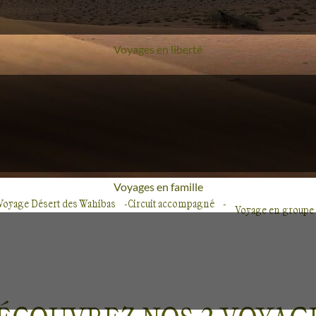
Voyages en liberté
Voyages en famille
Voyage Désert des Wahibas
Circuit accompagné
Voyage en groupe 