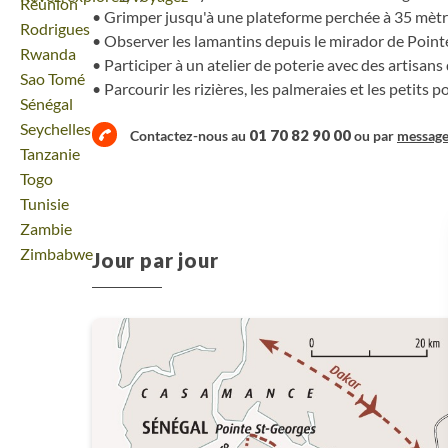
Voyage
Réunion
Grimper jusqu'à une plateforme perchée à 35 mèt
Voyage
Rodrigues
Observer les lamantins depuis le mirador de Poin
Voyage
Rwanda
Participer à un atelier de poterie avec des artisans 
Voyage
Sao Tomé
Parcourir les rizières, les palmeraies et les petits p
Voyage
Sénégal
Voyage
Seychelles
01 70 82 90 00
Contactez-nous au
ou par
messag
Voyage
Tanzanie
Voyage
Togo
Voyage
Tunisie
Voyage
Zambie
Voyage
Zimbabwe
Jour par jour