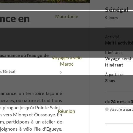
Sénégal
nce en
Voyage
Mauritanie
9 jours
Activité
Multi-activit
Itinérance
 Casamance où l'eau guide
Voyages à vélo
Voyage semi-
Voyage
Maroc
itinérant
és Sénégal
+
À partir de
8 ans
amance, un territoire façonné
lmeraies, où nature et traditions
du
au
24 oct.
0
en pirogue jusqu'à Pointe Saint-
Assuré à part
Voyage
Réunion
ges vers Mlomp et Oussouye. En
, participons à un atelier de
oignons à vélo l'île d'Egueye.