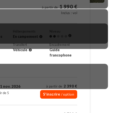
1 990 €
à partir de
Inclus : vol
Hébergements
Niveau
és
En campement
Transfert
Encadrement
Véhicule
Guide
francophone
2 390 €
1 nov. 2026
à partir de
ir de 5
S'inscrire
/ option