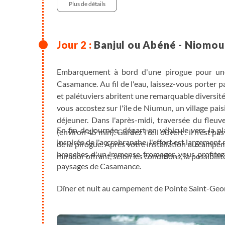
Plus de détails
Banjul ou Abéné - Niomou
Embarquement à bord d'une pirogue pour une
Casamance. Au fil de l'eau, laissez-vous porter 
et palétuviers abritent une remarquable diversité
vous accostez sur l'île de Niumun, un village pa
déjeuner. Dans l'après-midi, traversée du fleu
En fin de journée, départ en véhicule vers la 
(environ 45 min). Gardez l'œil ouvert : il n'est p
inspirée de l'accrobranche, l'effort est largemen
de la pirogue. Après votre installation au camp
branches d'un immense fromager, vous profitez
mirador offrant, selon les conditions, la possibili
paysages de Casamance.
Dîner et nuit au campement de Pointe Saint-Geo