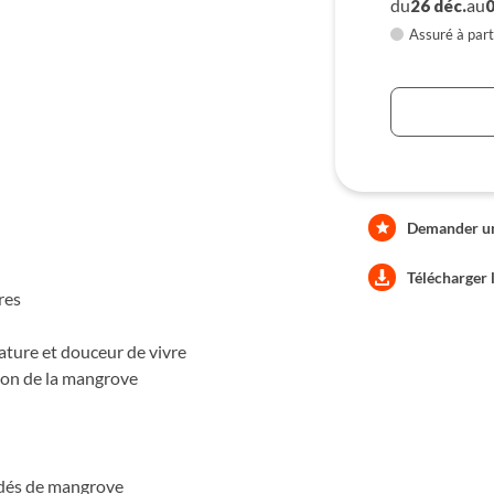
du
au
26 déc.
0
e des bolongs, la participation
Assuré à part
e Ziguinchor et l'atmosphère
 visages de la Casamance, entre
e
Demander une
Télécharger 
res
ature et douceur de vivre
tion de la mangrove
rdés de mangrove