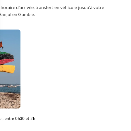
horaire d'arrivée, transfert en véhicule jusqu'à votre
Banjul en Gambie.
 Options
tres de confidentialité, en garantissant la conformité avec les
e , entre 0h30 et 2h