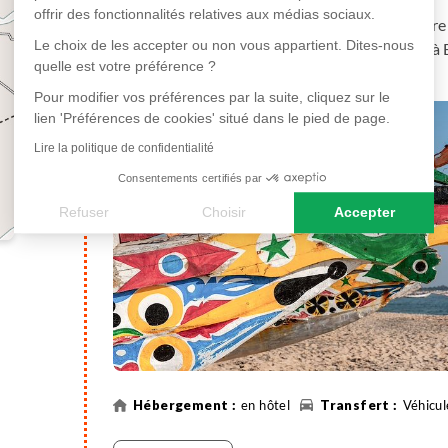
-
offrir des fonctionnalités relatives aux médias sociaux.
Accueil par votre guide puis en fonction de votre 
Le choix de les accepter ou non vous appartient. Dites-nous
hébergement situé à Abéné au Sénégal ou nuit à 
quelle est votre préférence ?
Pour modifier vos préférences par la suite, cliquez sur le
lien 'Préférences de cookies' situé dans le pied de page.
Lire la politique de confidentialité
Consentements certifiés par
Refuser
Choisir
Accepter
Axeptio consent
Plateforme de Gestion du Consentement : Personnalisez vos
Notre plateforme vous permet d'adapter et de gérer vos paramè
en hôtel
Véhicul