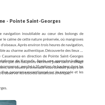
ne - Pointe Saint-Georges
 navigation inoubliable au cœur des bolongs de
par le calme de cette nature préservée, où mangroves
 d'oiseaux. Après environ trois heures de navigation,
isible au charme authentique. Découverte des lieux et
ve Casamance en direction de Pointe Saint-Georges
plateforme de Kanoufa. Après une approche ludique
as rare que des dauphins viennent jouer dans le sillage
t récompensé : perché à 35 mètres de hauteur dans les
ement, une courte promenade vous conduit jusqu'à un
 d'un panorama exceptionnel sur la canopée et les
té d'observer les discrets lamantins d'Afrique.
rges.