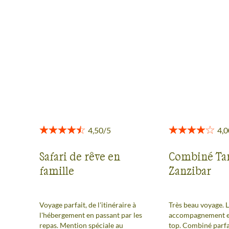
NGORONGORO
Des retours authentiques pour vous aider à choisir en
toute transparence.
Voir tous les avis
Safari de rêve en
Combiné Ta
famille
Zanzibar
Voyage parfait, de l'itinéraire à
Très beau voyage. 
l'hébergement en passant par les
accompagnement et
repas. Mention spéciale au
top. Combiné parfa