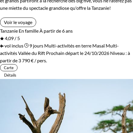
et grands partiront à la recherche des big five, vous ne raterez pas
une miette du spectacle grandiose qu'offre la Tanzanie!
Voir le voyage
Tanzanie
En famille
À partir de 6 ans
4,09 / 5
vol inclus
9 jours
Multi-activités en terre Masaï
Multi-
activités Vallée du Rift
Prochain départ le 24/10/2026
Niveau :
à
partir de
3 790 €
/ pers.
Carte
Détails