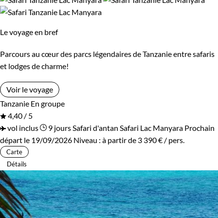
Bivouac, sous tente
Standard
Supérieur
Le voyage en bref
Parcours au cœur des parcs légendaires de Tanzanie entre safaris
Environnement
et lodges de charme!
Brousse et Savane
Forêts, collines, rivières et lacs
Voir le voyage
Tanzanie
En groupe
4,40 / 5
vol inclus
9 jours
Safari d'antan
Safari Lac Manyara
Prochain
départ le 19/09/2026
Niveau :
à partir de
3 390 €
/ pers.
Carte
Détails