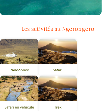
VOYAGE
ZANZIBAR
Les activités au Ngorongoro
Randonnée
Ngorongoro
Safari
Ngorongoro
Safari en véhicule
Ngorongoro
Trek
Ngorongoro