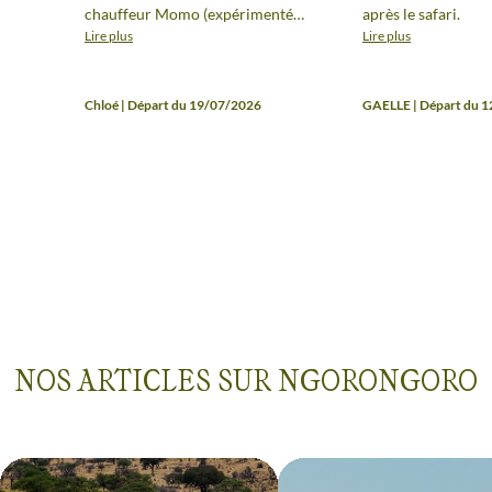
chauffeur Momo (expérimenté
après le safari.
en conduite et en connaissances
Lire plus
Lire plus
des parcs et des animaux et
sympathique) et à l'Oremiti
Lodge. Séjour magnifique,
Chloé | Départ du 19/07/2026
GAELLE | Départ du 
apprécié des parents et des
enfants. Il restera longtemps
dans nos mémoires.
NOS ARTICLES SUR NGORONGORO