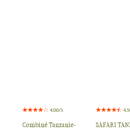
AVIS VOYAGEURS AU
NGORONGORO
Des retours authentiques pour vous aider à choisir en
toute transparence.
Voir tous les avis
Combiné Tanzanie-
SAFARI TA