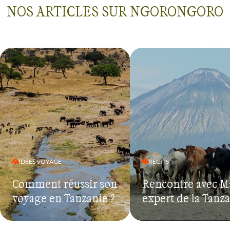
LODGE NOUS A S
NOS ARTICLES SUR NGORONGORO
IRREPROCHABLE 
TITRE PERSONNEL,
DE DEGUSTER DA
SOUS TENTE (RES
SERENGETI) UNE
ORIENTALE-ASIAT
COMPRIS AU PETIT
PRIME, LES BRUIT
NOCTURNES DES
ALENTOUR
IDÉES VOYAGE
RÉCITS
Comment réussir son
Rencontre avec M
voyage en Tanzanie ?
expert de la Tanz