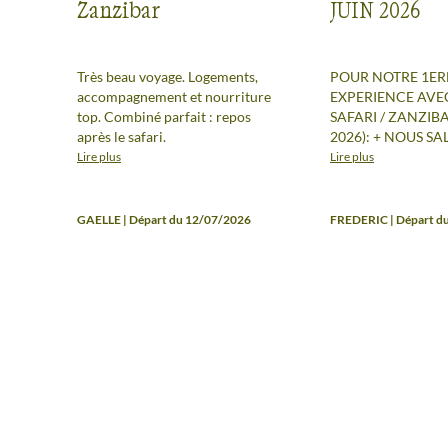
Zanzibar
JUIN 2026
Très beau voyage. Logements,
POUR NOTRE 1ER
accompagnement et nourriture
EXPERIENCE AVE
top. Combiné parfait : repos
SAFARI / ZANZIBAR J
après le safari.
2026): + NOUS SALUONS LA
GRANDE COMPET
Lire plus
Lire plus
L'AMABILITE CHA
NOTRE GUIDE C
QUI NOUS A AC
GAELLE | Départ du 12/07/2026
FREDERIC | Départ d
PENDANT LE SEJO
AVEC DES MISES 
PARTICULIEREM
ATTRACTIVES ( D
ANIMALIERE / PRI
VIDEOS IMPORTA
INEDITES / EXPLI
TECHNIQUES SUR
LA FLORE / APPR
CULTURE MASSAÏ... ). 
QUALITE D'HEBE