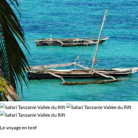
100% de satisfaction
(
81 avis
)
Confort
Standard
Supérieur
Haut de gamme
Itinérance
Itinérant
Semi-itinérant
Environnement
Bord de mer et îles
Forêts, collines, rivières et lacs
Le voyage en bref