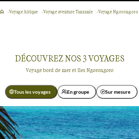
Voyage Afrique
Voyage aventure Tanzanie
Voyage Ngorongoro
DÉCOUVREZ NOS
3
VOYAGES
Voyage bord de mer et îles Ngorongoro
Tous les voyages
En groupe
Sur mesure
Âge des enfants
Les 6/9 ans
Les 10/13 ans
Bord de mer et îles
Ngorongoro