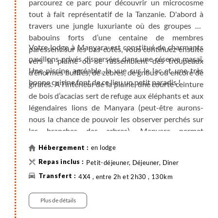
parcourez ce parc pour découvrir un microcosme
tout à fait représentatif de la Tanzanie. D'abord à
travers une jungle luxuriante où des groupes de
babouins forts d’une centaine de membres
Votre lodge à Manyara est constitué de charmants
paressent sur les bas-côtés, vous continuez ensuite
pavillons privés dispersées dans une réserve masaï.
vers la plaine où se rassemblent des troupeaux
Une piscine agréable, la vue sur le lac et une très
d’énormes buffles, de zèbres, de gnous ou encore de
bonne cuisine font de ce lieu un petit paradis !
girafes. A l’intérieur de la plaine, une courte ceinture
de bois d’acacias sert de refuge aux éléphants et aux
légendaires lions de Manyara (peut-être aurons-
nous la chance de pouvoir les observer perchés sur
les branches des arbres). Manyara permet
également un premier contact de qualité avec la
en lodge
faune ornithologique de Tanzanie. Plus de 400
Petit-déjeuner, Déjeuner, Diner
espèces ont ici été enregistrées. Parmi elles, les
milliers de flamants roses lors de leurs perpétuelles
4X4 , entre 2h et 2h30 , 130km
migrations, et plusieurs autres oiseaux aquatiques
tels que les pélicans, les cormorans et toutes sortes
Plus de détails
d’échassiers.