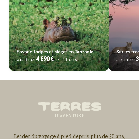
Voyage
Serengeti
Voyage
Tarangire
Savane, lodges et plages en Tanzanie
Sur les tra
Voyage
Vallée du Rift
Voyage
Zanzibar
4 890 €
3
à partir de
14 jours
à partir de
Leader du voyage à pied depuis plus de 50 ans,