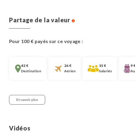
Partage de la valeur
Pour 100 € payés sur ce voyage :
42 €
26 €
15 €
9 
Destination
Aérien
Salariés
Au
En savoir plus
Notre approche :
Nous pensons qu’il est important que chaque
Vidéos
voyageur soit informé de la décomposition du prix de