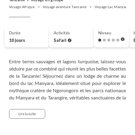
Voyage Afrique
Voyage aventure Tanzanie
Voyage Lac Manyara
Durée
Activités
Niveau
10 jours
Safari
Entre terres sauvages et lagons turquoise, laissez-vous
séduire par ce combiné qui réunit les plus belles facettes
de la Tanzanie! Séjournez dans un lodge de charme au
bord du lac Manyara, idéalement situé pour explorer le
mythique cratère de Ngorongoro et les parcs nationaux
du Manyara et du Tarangire, véritables sanctuaires de la
vie sauvage. Prolongez ensuite votre escapade à
Zanzibar, où les longues plages de sable blanc, les
Lire la suite
cocotiers et les fonds marins colorés offrent le cadre
parfait pour une parenthèse de détente.