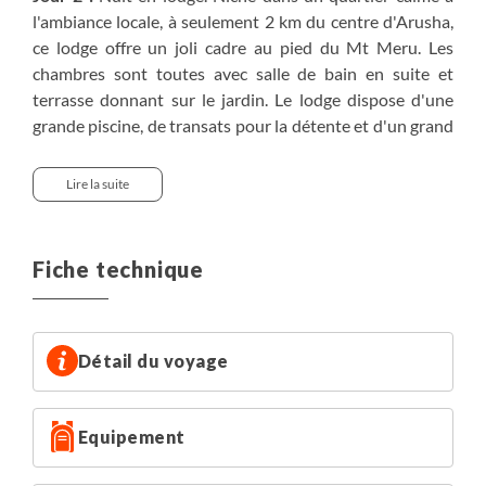
l'ambiance locale, à seulement 2 km du centre d'Arusha,
ce lodge offre un joli cadre au pied du Mt Meru. Les
chambres sont toutes avec salle de bain en suite et
terrasse donnant sur le jardin. Le lodge dispose d'une
grande piscine, de transats pour la détente et d'un grand
jardin arboré où vous pourrez vous relaxer.
Lire la suite
Jours 3, 4 et 5 :
Nuits en lodge, magnifiques pavillons
privés typiques d'environ 30m² base double, triple ou
familiale dispersées sur un territoire masaï. Les pavillons
Fiche technique
sont équipés de lits avec moustiquaire, d'une salle de
bain privative tout confort. Piscine, bar avec wifi
(attention connexion lente) et salles à manger privatives
très cosy. Lodge alimenté en électricité grâce à l’énergie
Détail du voyage
solaire.
Equipement
Jours 6,7 et 8 :
3 nuits en hôtel au Casa Beach ou
similaire. Situé directement sur une plage de sable blanc