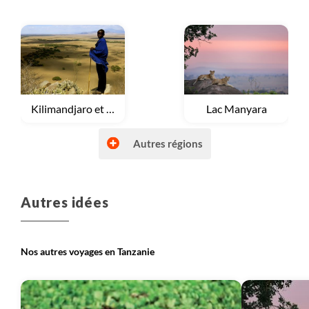
voyages.
Voyage
Kilimandjaro et Mont Meru
Voyage
Lac Manyara
Autres régions
Autres idées
Voyage
Ngorongoro
Voyage
Parcs Nationaux du Nord
Nos autres voyages en Tanzanie