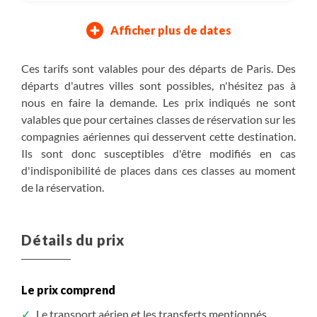
Afficher plus de dates
20/08/2027
29/08/2027
Vendredi
Dimanche
Ces tarifs sont valables pour des départs de Paris. Des
départs d'autres villes sont possibles, n'hésitez pas à
Inclus : vol et parcs
Assuré à partir de 5
Dont 300 € de droits d'entrée (sites, parcs
nous en faire la demande. Les prix indiqués ne sont
4 590 €
valables que pour certaines classes de réservation sur les
/ pers
compagnies aériennes qui desservent cette destination.
S'inscrire
/ option
Ils sont donc susceptibles d'être modifiés en cas
d'indisponibilité de places dans ces classes au moment
de la réservation.
Détails du prix
Le prix comprend
Le transport aérien et les transferts mentionnés