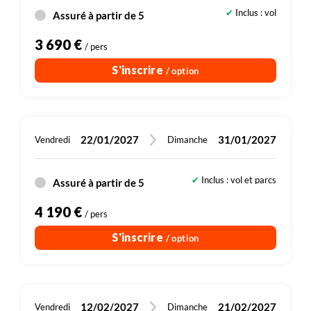
éléphants rouges (du fait de la poussière) et en
Inclus : vol
Assuré à partir de 5
baobabs au tronc plus ou moins abîmé par les
susdits pachydermes.
3 690 €
/ pers
S'inscrire
/ option
Retour à votre lodge en fin de journée.
22/01/2027
31/01/2027
Vendredi
Dimanche
Inclus : vol et parcs
Assuré à partir de 5
Dont 300 € de droits d'entrée (sites, parcs
4 190 €
/ pers
S'inscrire
/ option
12/02/2027
21/02/2027
Vendredi
Dimanche