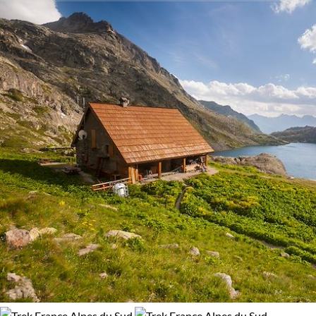
Activité
Canyoning
Multi-activités
Randonnée
Trek
Budget
Moins de 750 €
De 750 à 1 250 €
Âge des enfants
Les 6/9 ans
Les 10/13 ans
Les 14/16 ans