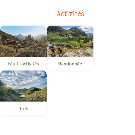
VOYAGE
FRANCE
Activités
Multi-activités
Randonnée
Trek