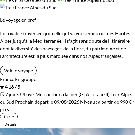
Confort
Le voyage en bref
Refuge, gîte, dortoir
Standard
Incroyable traversée que celle qui va vous emmener des Hautes-
Alpes jusqu'à la Méditerranée. Il s'agit sans doute de l'itinéraire
Itinérance
dont la diversité des paysages, de la flore, du patrimoine et de
l'architecture est la plus marquée dans nos Alpes françaises.
Itinérant
Semi-itinérant
Voir le voyage
En étoile
France
En groupe
4,18 / 5
7 jours
Ubaye, Mercantour à la mer (GTA - étape 4)
Trek Alpes
Environnement
du Sud
Prochain départ le 09/08/2026
Niveau :
à partir de
990 €
/
pers.
Montagne
Patrimoine et Nature
Carte
Détails