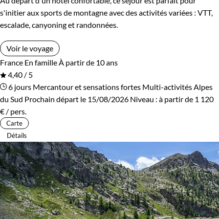
Au départ d'un hôtel confortable, ce séjour est parfait pour
s'initier aux sports de montagne avec des activités variées : VTT,
escalade, canyoning et randonnées.
Voir le voyage
France
En famille
À partir de 10 ans
4,40 / 5
6 jours
Mercantour et sensations fortes
Multi-activités Alpes
du Sud
Prochain départ le 15/08/2026
Niveau :
à partir de
1 120
€
/ pers.
Carte
Détails