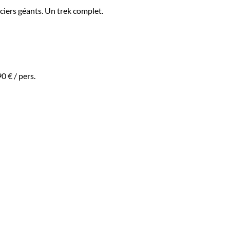
aciers géants. Un trek complet.
90 €
/ pers.