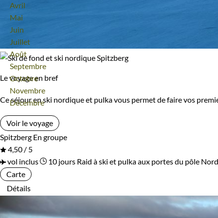
Avril
Mai
Juin
Juillet
Août
Septembre
Le voyage en bref
Octobre
Novembre
Ce séjour en ski nordique et pulka vous permet de faire vos premie
Décembre
Voir le voyage
Spitzberg
En groupe
4,50 / 5
vol inclus
10 jours
Raid à ski et pulka aux portes du pôle Nor
Carte
Détails