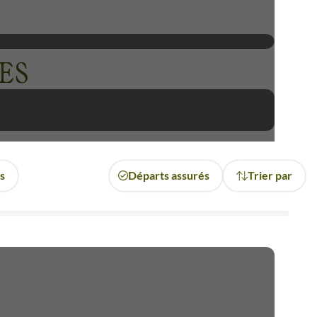
fidentielle vous emmènera en
 animaux marins tels que les
duction à l’Arctique
Si vous
ES
ak. Vous pourrez vous évader
ient même aux débutants. Vous
oration en ski de randonnée
 serez accompagné à bord du
merveilles de cette région
a un havre de paix pour vous
es
Départs assurés
Trier par