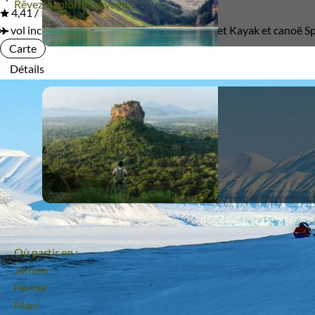
Rêvez, explorez, voyagez
4,41 / 5
Terres Polaires
vol inclus
10 jours
Exploration à Alkhornet
Kayak et canoë Sp
Carte
Détails
Où partir en :
Janvier
Février
Mars