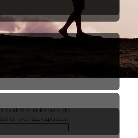
taculaires et majestueux, de
lité de vivre une expérience
t l’un des endroits les plus
jestueux. Durant votre voyage