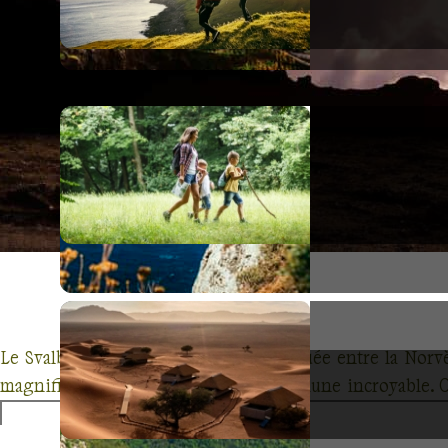
Le Svalbard est une magnifique île située entre la Norvè
magnifiques aurores boréales et une faune incroyable. O
inoubliable dans l’Arctique.
Explorez les zones les p
mystérieux et inexplorés du Svalbard. Cette région est cé