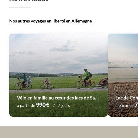
Nos autres voyages en liberté en Allemagne
V
élo en famille au cœur des lacs de Salzbourg
Lac de Con
990 €
7
à partir de
7 jours
à partir de