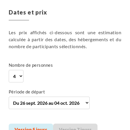
Dates et prix
en hôtel
Petit-déjeuner
Les prix affichés ci-dessous sont une estimation
305 m
calculée à partir des dates, des hébergements et du
264 m
nombre de participants sélectionnés.
40 km
Vélo
Plus de détails
Nombre de personnes
Période de départ
Version 5 jours
Version 7 jours