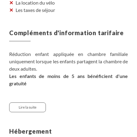
La location du vélo
Les taxes de séjour
Compléments d'information tarifaire
Réduction enfant appliquée en chambre familiale
uniquement lorsque les enfants partagent la chambre de
deux adultes.
Les enfants de moins de 5 ans bénéficient d'une
gratuité
Option location de vélos et équipements :
Version 5 jours :
Lire la suite
VTC adulte : 120€
Vélo enfant ou remorque : 110€
Vélo enfant + système follow me : 180€
Hébergement
VTC sport "bike plus" : 200€