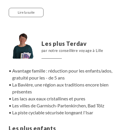
blottis dans les vallées, se reflètent dans les eaux
cristallines des lacs Starnberg ou Sylvenstein. La pureté
Lire la suite
de cette nature et les traditions bavaroises encore bien
présentes donneront à votre séjour une âme très
authentique. Des vacances idéales en famille et à vélo
entre lacs et montagnes.
Les plus Terdav
par notre conseillère voyage à Lille
Avantage famille : réduction pour les enfants/ados,
gratuité pour les - de 5 ans
La Bavière, une région aux traditions encore bien
présentes
Les lacs aux eaux cristallines et pures
Les villes de Garmisch-Partenkirchen, Bad Tölz
La piste cyclable sécurisée longeant l'Isar
Les plus enfants