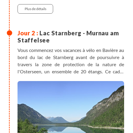
Plus de détails
Lac Starnberg - Murnau am
Staffelsee
Vous commencez vos vacances à vélo en Bavière au
bord du lac de Starnberg avant de poursuivre à
travers la zone de protection de la nature de
l'Osterseen, un ensemble de 20 étangs. Ce cadre
magnifique est protégé au sein d'une réserve
naturelle de plus de 1000 hectares, un petit paradis
qui invite à la baignade. Vous passez ensuite devant
le lac Froschhauser, l'un des plus chauds de Bavière,
puis arrivez à Murnau. Vous disposez de
suffisamment de temps pour visiter l'un des musées
ou vous émerveiller dans la vieille ville colorée.