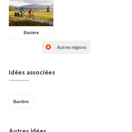
Voyage
Bavière
Autres régions
Idées associées
Bavière
Autres idées