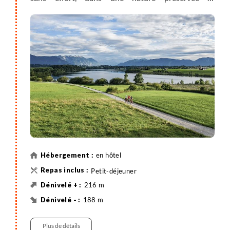
remarquable. L’étape est courte et vous permet de
monter en train à 2962m avec le Zugspietzbahnn, si
vous le souhaitez, pour profiter du panorama.
en hôtel
Petit-déjeuner
216 m
188 m
36 km
Vélo
Plus de détails