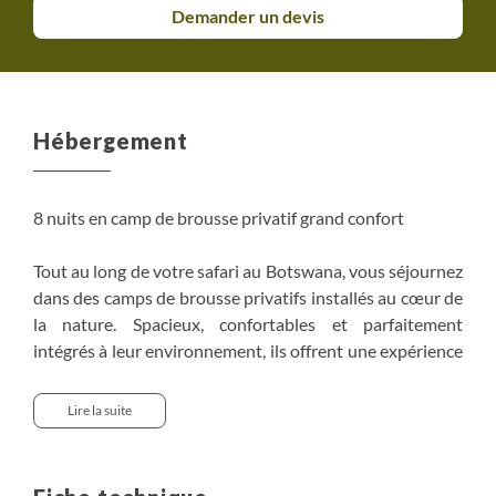
Demander un devis
faune abondante et une grande diversité de paysages,
alternant les zones humides de Xakanaxa avec les
plaines et les savanes plus sèches de Khwai
Hébergement : Sous tente avec lit.
Hébergement
Repas inclus : Petit-déjeuner, Déjeuner, Diner.
8 nuits en camp de brousse privatif grand confort
10e jour : Moremi : delta de l’Okavango - Maun – Vol
retour vers la France
Tout au long de votre safari au Botswana, vous séjournez
Après une dernière sortie matinale, notre safari se
dans des camps de brousse privatifs installés au cœur de
termine. Nous rejoignons l’aéroport de Maun en milieu
la nature. Spacieux, confortables et parfaitement
de journée, pour le vol retour vers la France.
intégrés à leur environnement, ils offrent une expérience
authentique tout en profitant d'un excellent niveau de
Hébergement : En avion.
confort.
Lire la suite
Repas inclus : Petit-déjeuner.
Transfert : Véhicule - 3h.
Quel est l'équipement de votre tente safari ?