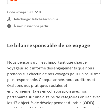
• une lampe torche.
Code voyage : BOT510
Les emplacements des camps sont donnés à titre
Télécharger la fiche technique
indicatif et peuvent varier en fonction des disponibilités
À savoir avant de partir
et des contraintes locales. Votre guide peut adapter les
lieux tout en préservant l'esprit et la qualité du voyage.
Le bilan responsable de ce voyage
Tente individuelle (en supplément) :
Sous réserve de disponibilité (à demander lors de
l'inscription), il est possible d'opter pour une tente
Nous pensons qu’il est important que chaque
individuelle de type Dôme (3m x 3 m, hauteur 2,25 m)
voyageur soit informé des engagements que nous
avec auvent, deux fenêtres équipées de moustiquaires,
prenons sur chacun de nos voyages pour un tourisme
literie complète et espace sanitaire privatif identique à
plus responsable. Chaque année, nous auditons et
celui des tentes doubles.
évaluons nos pratiques sociales et
environnementales en collaboration avec nos
partenaires sur une dizaine de catégories en lien avec
les 17 objectifs de développement durable (ODD)