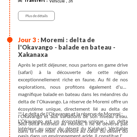
Véhicule , 3h
Plus de détails
Moremi : delta de
l'Okavango - balade en bateau -
Xakanaxa
Après le petit déjeuner, nous partons en game drive
(safari) à la découverte de cette région
exceptionnellement riche en faune. Au fil de nos
explorations, nous profitons également d'une
magnifique balade en bateau dans les méandres du
delta de l'Okavango. La réserve de Moremi offre un
écosystème unique, directement lié au delta de
** Le delta de l'Okavango et la réserve de Moremi :
l'Okavango et aux variations de son niveau d'eau.
L'Okavango est un écosystème unique : un delta
Seul delta intérieur au monde, il ne se déverse pas
intérieur au cœur du désert du Kalahari. Véritable
dans la mer mais s'évanouit au cœur du désert du
oasis dans un environnement aride, il constitue l'un