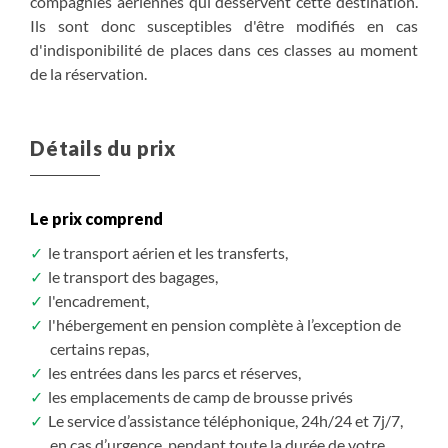
compagnies aériennes qui desservent cette destination.
S'inscrire
S'inscrire
S'inscrire
S'inscrire
S'inscrire
S'inscrire
S'inscrire
S'inscrire
S'inscrire
S'inscrire
S'inscrire
/ option
/ option
/ option
/ option
/ option
/ option
/ option
/ option
/ option
/ option
/ option
drive dans l’après-midi.
Ils sont donc susceptibles d'être modifiés en cas
d'indisponibilité de places dans ces classes au moment
** Khwai : Cette région, souvent très riche en faune
de la réservation.
sauvage, offre d'excellentes conditions d'observation et
de photographie dans un environnement
particulièrement verdoyant, grâce à la présence
Détails du prix
permanente de la rivière Khwai. Peut-être observerons
nous des éléphants ou, avec un peu de chance, des lions
traversant la rivière ? Les nombreuses espèces d'oiseaux
Le prix comprend
apportent également une dimension particulière à cette
le transport aérien et les transferts,
étape de notre safari. Toute la grande faune africaine est
le transport des bagages,
présente : éléphants, hippopotames, zèbres, gnous,
l'encadrement,
girafes, gazelles et antilopes de toutes sortes, sans
l'hébergement en pension complète à l’exception de
oublier les prédateurs tels que les lions, les léopards, les
certains repas,
hyènes et, peut-être, les lycaons, également présents
les entrées dans les parcs et réserves,
dans cette région.
les emplacements de camp de brousse privés
Le service d’assistance téléphonique, 24h/24 et 7j/7,
Hébergement : Sous tente avec lit.
en cas d’urgence, pendant toute la durée de votre