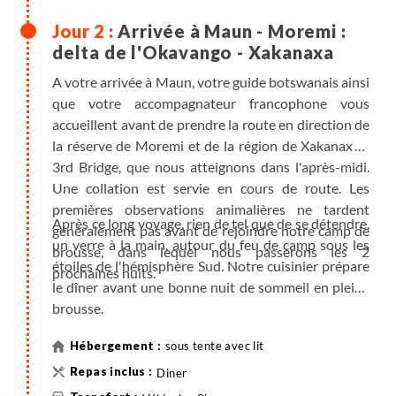
Arrivée à Maun - Moremi :
delta de l'Okavango - Xakanaxa
A votre arrivée à Maun, votre guide botswanais ainsi
que votre accompagnateur francophone vous
accueillent avant de prendre la route en direction de
la réserve de Moremi et de la région de Xakanaxa -
3rd Bridge, que nous atteignons dans l'après-midi.
Une collation est servie en cours de route. Les
premières observations animalières ne tardent
Après ce long voyage, rien de tel que de se détendre,
généralement pas avant de rejoindre notre camp de
un verre à la main, autour du feu de camp sous les
brousse, dans lequel nous passerons les 2
étoiles de l'hémisphère Sud. Notre cuisinier prépare
prochaines nuits.
le dîner avant une bonne nuit de sommeil en pleine
brousse.
sous tente avec lit
Diner