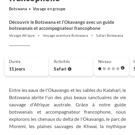
Botswana
Voyage en groupe
Découvrir le Botswana et l'Okavango avec un guide
botswanais et accompagnateur francophone
Voyage Afrique
Voyage aventure Botswana
Safari Botswana
Sa
Durée
Activités
Niveau
11 jours
Safari
Entre les eaux de l'Okavango et les sables du Kalahari, le
Botswana abrite l'un des plus beaux sanctuaires de vie
sauvage d'Afrique australe. Grâce à notre guide
botswanais et accompagnateur francophone, nous
explorons les chenaux du delta de l'Okavango, le parc de
Moremi, les plaines sauvages de Khwai, la mythique
région de Savuti et les rives du fleuve Chobe. De piste en