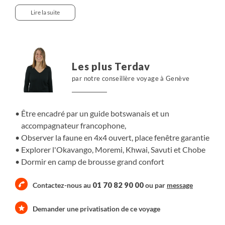
piste, nous partons à la recherche des grands animaux
Lire la suite
emblématiques de l'Afrique, au plus près d'une faune
exceptionnelle : lions, léopards, éléphants, girafes,
hippopotames, buffles, crocodiles, antilopes et une
avifaune remarquable. Chaque safari est une immersion
Les plus Terdav
au cœur de quelques-unes des plus belles réserves
par notre conseillère voyage à Genève
d'Afrique, avant de retrouver chaque soir le confort de
notre camp de brousse, sous un ciel étoilé.
Être encadré par un guide botswanais et un
accompagnateur francophone,
Observer la faune en 4x4 ouvert, place fenêtre garantie
Explorer l'Okavango, Moremi, Khwai, Savuti et Chobe
Dormir en camp de brousse grand confort
01 70 82 90 00
Contactez-nous au
ou par
message
Demander une privatisation de ce voyage